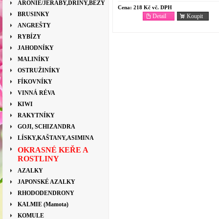
ARONIE/JEŘÁBY,DŘÍNY,BEZY
Cena:
218 Kč vč. DPH
BRUSINKY
Detail
Koupit
ANGREŠTY
RYBÍZY
JAHODNÍKY
MALINÍKY
OSTRUŽINÍKY
FÍKOVNÍKY
VINNÁ RÉVA
KIWI
RAKYTNÍKY
GOJI, SCHIZANDRA
LÍSKY,KAŠTANY,ASIMINA
OKRASNÉ KEŘE A
ROSTLINY
AZALKY
JAPONSKÉ AZALKY
RHODODENDRONY
KALMIE (Mamota)
KOMULE