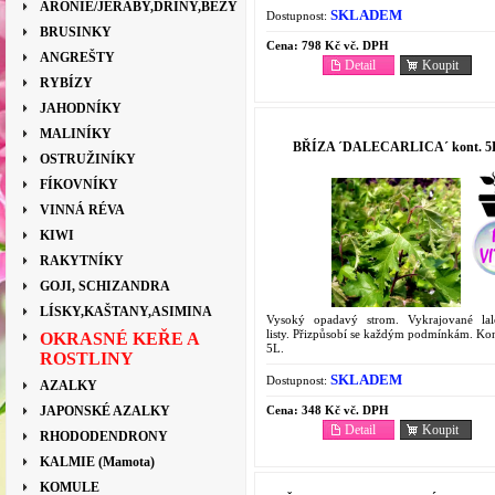
ARONIE/JEŘÁBY,DŘÍNY,BEZY
SKLADEM
Dostupnost:
BRUSINKY
Cena:
798 Kč vč. DPH
ANGREŠTY
Detail
Koupit
RYBÍZY
JAHODNÍKY
MALINÍKY
BŘÍZA ´DALECARLICA´ kont. 5
OSTRUŽINÍKY
FÍKOVNÍKY
VINNÁ RÉVA
KIWI
RAKYTNÍKY
GOJI, SCHIZANDRA
LÍSKY,KAŠTANY,ASIMINA
Vysoký opadavý strom. Vykrajované lal
listy. Přizpůsobí se každým podmínkám. Kon
OKRASNÉ KEŘE A
5L.
ROSTLINY
SKLADEM
Dostupnost:
AZALKY
Cena:
348 Kč vč. DPH
JAPONSKÉ AZALKY
Detail
Koupit
RHODODENDRONY
KALMIE (Mamota)
KOMULE