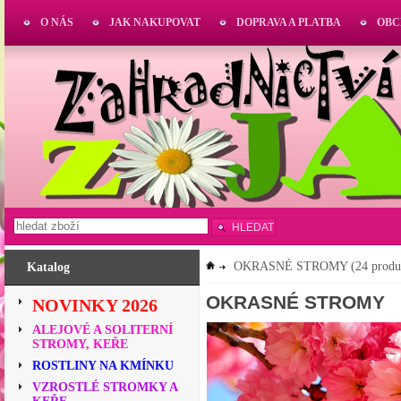
O NÁS
JAK NAKUPOVAT
DOPRAVA A PLATBA
OBC
HLEDAT
OKRASNÉ STROMY
(24 produ
Katalog
OKRASNÉ STROMY
NOVINKY 2026
ALEJOVÉ A SOLITERNÍ
STROMY, KEŘE
ROSTLINY NA KMÍNKU
VZROSTLÉ STROMKY A