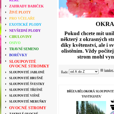
KEŘE
ZAHRADY BABIČEK
ŽIVÉ PLOTY
PRO VČELAŘE
OKRA
EXOTICKÉ PLODY
NEVŠEDNÍ PLODY
Pokud chcete mít unik
CIBULOVINY
některý z okrasných st
OSIVO
díky květenství, ale 
TRAVNÍ SEMENO
olistěním. Vždy počíte
BORŮVKY
strom mohl vyni
SLOUPOVITÉ
OVOCNÉ STROMKY
katalog
Řadit:
SLOUPOVITÉ JABLONĚ
SLOUPOVITÉ HRUŠNĚ
SLOUPOVITÉ ŠVESTKY
SLOUPOVITÉ TŘEŠNĚ
BŘÍZA BĚLOKORÁ SLOUPOVIT
SLOUPOVITÉ VIŠNĚ
´FASTIGIATA´
SLOUPOVITÉ MERUŇKY
OVOCNÉ STROMY