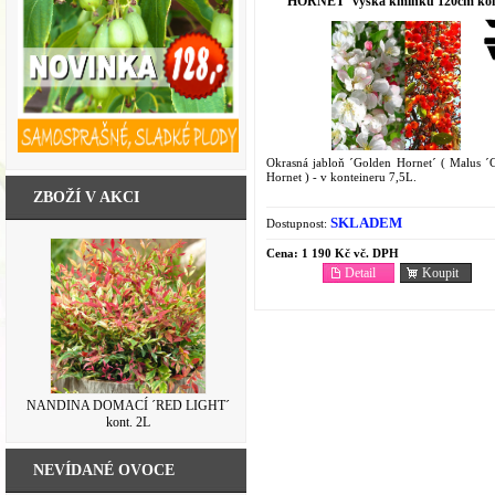
HORNET´ výška kmínku 120cm kon
7,5L
Okrasná jabloň ´Golden Hornet´ ( Malus ´
Hornet ) - v konteineru 7,5L.
ZBOŽÍ V AKCI
SKLADEM
Dostupnost:
Cena:
1 190 Kč vč. DPH
Detail
Koupit
NANDINA DOMACÍ ´RED LIGHT´
kont. 2L
NEVÍDANÉ OVOCE