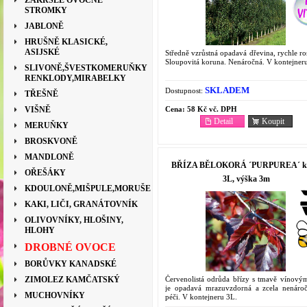
ZAKRSLÉ OVOCNÉ
STROMKY
JABLONĚ
HRUŠNĚ KLASICKÉ,
ASIJSKÉ
Středně vzrůstná opadavá dřevina, rychle ro
Sloupovitá koruna. Nenáročná. V kontejner
SLIVONĚ,ŠVESTKOMERUŇKY
RENKLODY,MIRABELKY
SKLADEM
Dostupnost:
TŘEŠNĚ
Cena:
58 Kč vč. DPH
VIŠNĚ
Detail
Koupit
MERUŇKY
BROSKVONĚ
MANDLONĚ
BŘÍZA BĚLOKORÁ ´PURPUREA´ ko
OŘEŠÁKY
3L, výška 3m
KDOULONĚ,MIŠPULE,MORUŠE
KAKI, LIČI, GRANÁTOVNÍK
OLIVOVNÍKY, HLOŠINY,
HLOHY
DROBNÉ OVOCE
BORŮVKY KANADSKÉ
Červenolistá odrůda břízy s tmavě vínovými
ZIMOLEZ KAMČATSKÝ
je opadavá mrazuvzdorná a zcela nenáro
MUCHOVNÍKY
péči. V kontejneru 3L.