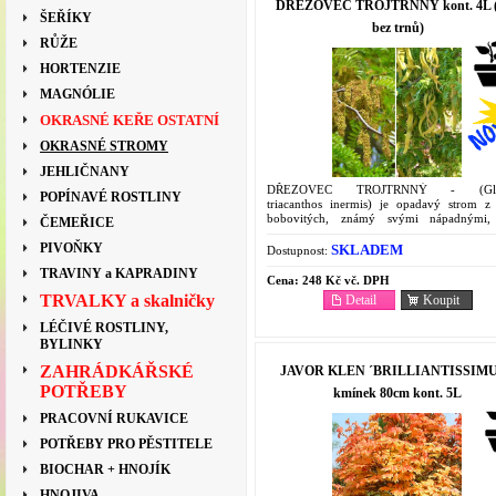
DŘEZOVEC TROJTRNNÝ kont. 4L (
ŠEŘÍKY
bez trnů)
RŮŽE
HORTENZIE
MAGNÓLIE
OKRASNÉ KEŘE OSTATNÍ
OKRASNÉ STROMY
JEHLIČNANY
DŘEZOVEC TROJTRNNÝ - (Gledi
POPÍNAVÉ ROSTLINY
triacanthos inermis) je opadavý strom z 
bobovitých, známý svými nápadnými, 
ČEMEŘICE
trojitými trny a lehkou, vzdušnou ko
Pochází ze Severní Ameriky a Asie a...
PIVOŇKY
SKLADEM
Dostupnost:
TRAVINY a KAPRADINY
Cena:
248 Kč vč. DPH
TRVALKY a skalničky
Detail
Koupit
LÉČIVÉ ROSTLINY,
BYLINKY
ZAHRÁDKÁŘSKÉ
JAVOR KLEN ´BRILLIANTISSIM
POTŘEBY
kmínek 80cm kont. 5L
PRACOVNÍ RUKAVICE
POTŘEBY PRO PĚSTITELE
BIOCHAR + HNOJÍK
HNOJIVA