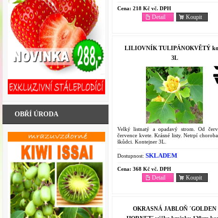
Cena:
218 Kč vč. DPH
Detail
Koupit
LILIOVNÍK TULIPÁNOKVĚTÝ ko
3L
OBŘÍ ÚRODA
Velký listnatý a opadavý strom. Od čer
července kvete. Krásné listy. Netrpí chorob
škůdci. Kontejner 3L.
SKLADEM
Dostupnost:
Cena:
368 Kč vč. DPH
Detail
Koupit
OKRASNÁ JABLOŇ ´GOLDEN