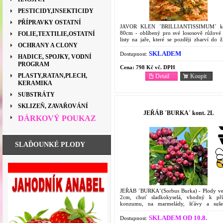
PESTICIDY,INSEKTICIDY
PŘÍPRAVKY OSTATNÍ
JAVOR KLEN ´BRILLIANTISSIMUM´ k
80cm - oblíbený pro své lososově růžové
FOLIE,TEXTILIE,OSTATNÍ
listy na jaře, které se později zbarví do 
OCHRANY A CLONY
před koncem léta do tmavě zeleného odstí
nazelenalé...
SKLADEM
Dostupnost:
HADICE, SPOJKY, VODNÍ
PROGRAM
Cena:
798 Kč vč. DPH
PLASTY,RATAN,PLECH,
Detail
Koupit
KERAMIKA
SUBSTRÁTY
SKLIZEŇ, ZAVAŘOVÁNÍ
JEŘÁB ´BURKA´ kont. 2L
DÁRKOVÝ POUKAZ
SLAĎOUNKÉ PLODY
JEŘÁB ´BURKA´(Sorbus Burka) - Plody ve
2cm, chuť sladkokyselá, vhodný k př
konzumu, na marmelády, šťávy a suše
kontejneru 2L.
SKLADEM OD 10.8.
Dostupnost: