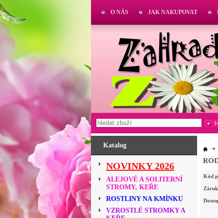
O NÁS
JAK NAKUPOVAT
Katalog
ROD
NOVINKY 2026
Kód p
ALEJOVÉ A SOLITERNÍ
STROMY, KEŘE
Záruk
ROSTLINY NA KMÍNKU
Dostu
VZROSTLÉ STROMKY A