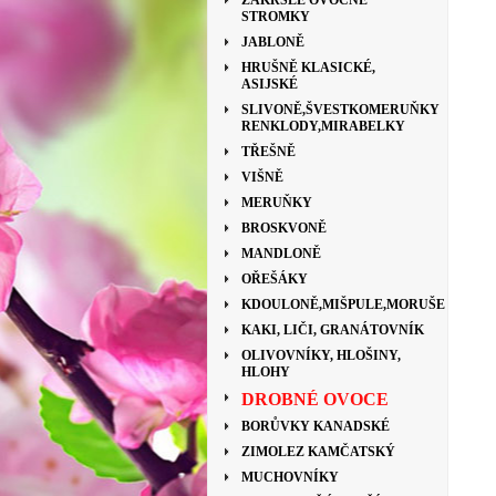
ZAKRSLÉ OVOCNÉ
STROMKY
JABLONĚ
HRUŠNĚ KLASICKÉ,
ASIJSKÉ
SLIVONĚ,ŠVESTKOMERUŇKY
RENKLODY,MIRABELKY
TŘEŠNĚ
VIŠNĚ
MERUŇKY
BROSKVONĚ
MANDLONĚ
OŘEŠÁKY
KDOULONĚ,MIŠPULE,MORUŠE
KAKI, LIČI, GRANÁTOVNÍK
OLIVOVNÍKY, HLOŠINY,
HLOHY
DROBNÉ OVOCE
BORŮVKY KANADSKÉ
ZIMOLEZ KAMČATSKÝ
MUCHOVNÍKY