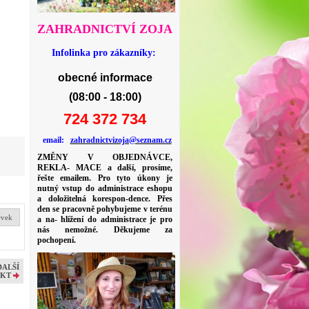
ZAHRADNICTVÍ ZOJA
Infolinka pro zákazníky:
obecné informace
(08:00 - 18:00)
724 372 734
email:
zahradnictvizoja@seznam.cz
ZMĚNY V OBJEDNÁVCE,
REKLA- MACE a další, prosíme,
řešte emailem. Pro tyto úkony je
nutný vstup do administrace eshopu
a doložitelná korespon-dence. Přes
den se pracovně pohybujeme v terénu
ěvek
a na- hlížení do administrace je pro
nás nemožné. Děkujeme za
pochopení.
DALŠÍ
KT