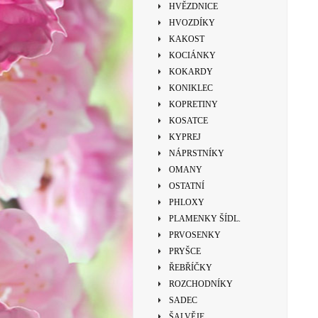
HVĚZDNICE
HVOZDÍKY
KAKOST
KOCIÁNKY
KOKARDY
KONIKLEC
KOPRETINY
KOSATCE
KYPREJ
NÁPRSTNÍKY
OMANY
OSTATNÍ
PHLOXY
PLAMENKY ŠÍDL.
PRVOSENKY
PRYŠCE
ŘEBŘÍČKY
ROZCHODNÍKY
SADEC
ŠALVĚJE