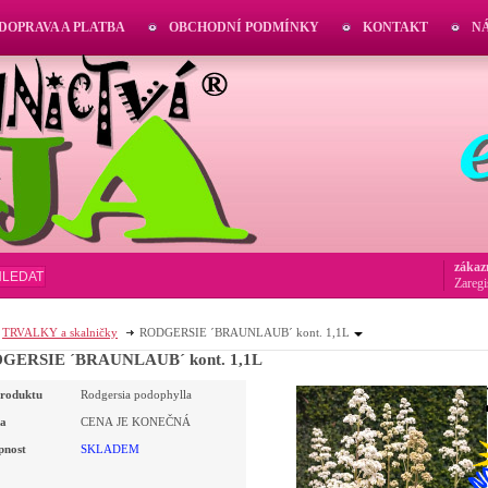
DOPRAVA A PLATBA
OBCHODNÍ PODMÍNKY
KONTAKT
N
zákaz
HLEDAT
Zaregi
TRVALKY a skalničky
RODGERSIE ´BRAUNLAUB´ kont. 1,1L
GERSIE ´BRAUNLAUB´ kont. 1,1L
roduktu
Rodgersia podophylla
a
CENA JE KONEČNÁ
pnost
SKLADEM