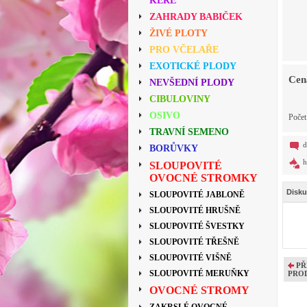
KEŘE
ZAHRADY BABIČEK
ŽIVÉ PLOTY
PRO VČELAŘE
EXOTICKÉ PLODY
Cen
NEVŠEDNÍ PLODY
CIBULOVINY
OSIVO
Poče
TRAVNÍ SEMENO
d
BORŮVKY
h
SLOUPOVITÉ
OVOCNÉ STROMKY
Disku
SLOUPOVITÉ JABLONĚ
SLOUPOVITÉ HRUŠNĚ
SLOUPOVITÉ ŠVESTKY
SLOUPOVITÉ TŘEŠNĚ
SLOUPOVITÉ VIŠNĚ
PŘ
SLOUPOVITÉ MERUŇKY
PRO
OVOCNÉ STROMY