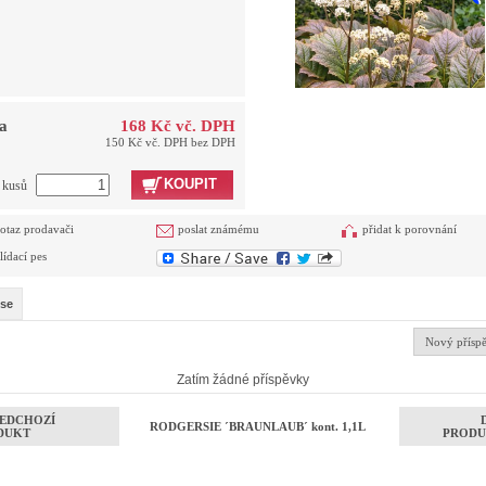
a
168 Kč vč. DPH
150 Kč vč. DPH bez DPH
KOUPIT
t kusů
otaz prodavači
poslat známému
přidat k porovnání
lídací pes
se
Nový přísp
Zatím žádné příspěvky
EDCHOZÍ
RODGERSIE ´BRAUNLAUB´ kont. 1,1L
DUKT
PRODU