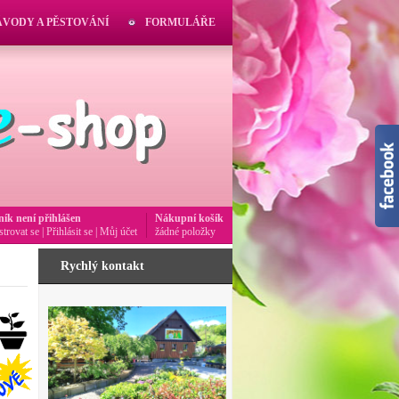
ÁVODY A PĚSTOVÁNÍ
FORMULÁŘE
ník není přihlášen
Nákupní košík
strovat se
|
Přihlásit se
|
Můj účet
žádné položky
Rychlý kontakt