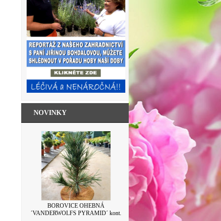
NOVINKY
SKLENICE ZAVAŘOVACÍ S VÍČKEM
BOROVICE OHEBNÁ
´VANDERWOLFS PYRAMID´ kont.
LEVANDULE 500ML
7,5L