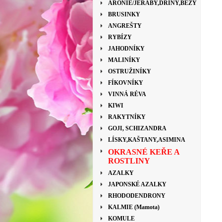
ARONIE/JEŘÁBY,DŘÍNY,BEZY
BRUSINKY
ANGREŠTY
RYBÍZY
JAHODNÍKY
MALINÍKY
OSTRUŽINÍKY
FÍKOVNÍKY
VINNÁ RÉVA
KIWI
RAKYTNÍKY
GOJI, SCHIZANDRA
LÍSKY,KAŠTANY,ASIMINA
OKRASNÉ KEŘE A
ROSTLINY
AZALKY
JAPONSKÉ AZALKY
RHODODENDRONY
KALMIE (Mamota)
KOMULE