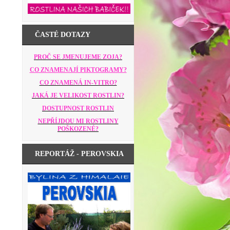
ČASTÉ DOTAZY
PROČ SE JMENUJEME ZOJA?
CO ZNAMENAJÍ PIKTOGRAMY?
CO ZNAMENÁ IN-VITRO?
JAKÁ JE VELIKOST ROSTLIN?
DOSTUPNOST ROSTLIN
NEPŘÍJDOU MI ROSTLINY
POŠKOZENÉ?
REPORTÁŽ - PEROVSKIA