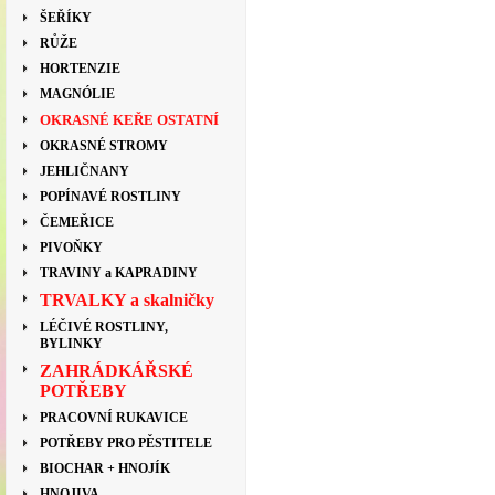
ŠEŘÍKY
RŮŽE
HORTENZIE
MAGNÓLIE
OKRASNÉ KEŘE OSTATNÍ
OKRASNÉ STROMY
JEHLIČNANY
POPÍNAVÉ ROSTLINY
ČEMEŘICE
PIVOŇKY
TRAVINY a KAPRADINY
TRVALKY a skalničky
LÉČIVÉ ROSTLINY,
BYLINKY
ZAHRÁDKÁŘSKÉ
POTŘEBY
PRACOVNÍ RUKAVICE
POTŘEBY PRO PĚSTITELE
BIOCHAR + HNOJÍK
HNOJIVA