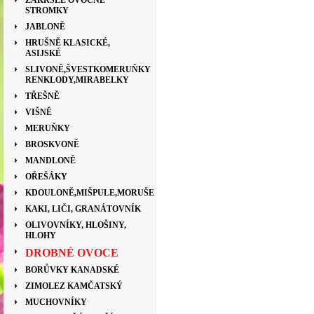
ZAKRSLÉ OVOCNÉ
STROMKY
JABLONĚ
HRUŠNĚ KLASICKÉ,
ASIJSKÉ
SLIVONĚ,ŠVESTKOMERUŇKY
RENKLODY,MIRABELKY
TŘEŠNĚ
VIŠNĚ
MERUŇKY
BROSKVONĚ
MANDLONĚ
OŘEŠÁKY
KDOULONĚ,MIŠPULE,MORUŠE
KAKI, LIČI, GRANÁTOVNÍK
OLIVOVNÍKY, HLOŠINY,
HLOHY
DROBNÉ OVOCE
BORŮVKY KANADSKÉ
ZIMOLEZ KAMČATSKÝ
MUCHOVNÍKY