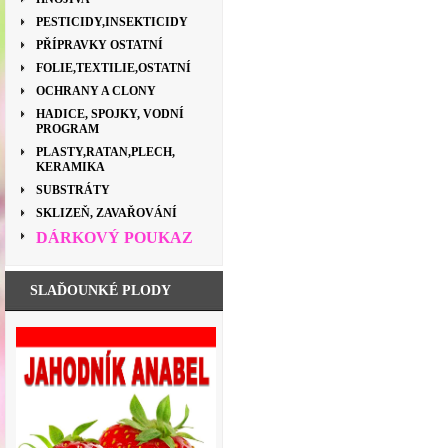
PESTICIDY,INSEKTICIDY
PŘÍPRAVKY OSTATNÍ
FOLIE,TEXTILIE,OSTATNÍ
OCHRANY A CLONY
HADICE, SPOJKY, VODNÍ
PROGRAM
PLASTY,RATAN,PLECH,
KERAMIKA
SUBSTRÁTY
SKLIZEŇ, ZAVAŘOVÁNÍ
DÁRKOVÝ POUKAZ
SLAĎOUNKÉ PLODY