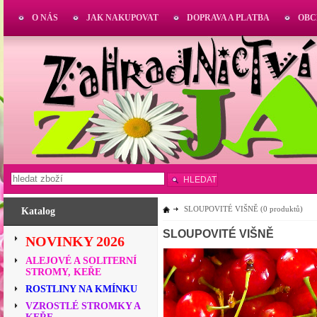
O NÁS
JAK NAKUPOVAT
DOPRAVA A PLATBA
OBC
HLEDAT
SLOUPOVITÉ VIŠNĚ
(0 produktů)
Katalog
SLOUPOVITÉ VIŠNĚ
NOVINKY 2026
ALEJOVÉ A SOLITERNÍ
STROMY, KEŘE
ROSTLINY NA KMÍNKU
VZROSTLÉ STROMKY A