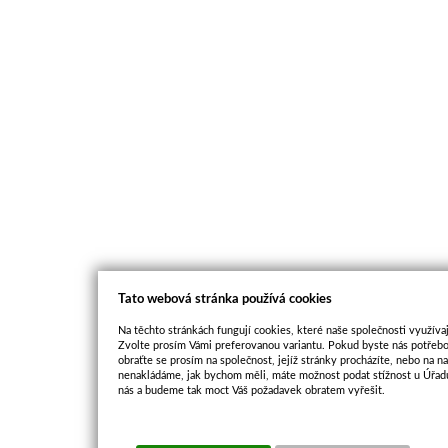
Tato webová stránka používá cookies
Na těchto stránkách fungují cookies, které naše společnosti využívaj
Zvolte prosím Vámi preferovanou variantu. Pokud byste nás potřebo
obraťte se prosím na společnost, jejíž stránky procházíte, nebo na 
nenakládáme, jak bychom měli, máte možnost podat stížnost u Úřadu
nás a budeme tak moct Váš požadavek obratem vyřešit.