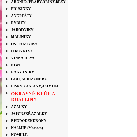
ARONIE/JEŘÁBY,DŘÍNY,BEZY
BRUSINKY
ANGREŠTY
RYBÍZY
JAHODNÍKY
MALINÍKY
OSTRUŽINÍKY
FÍKOVNÍKY
VINNÁ RÉVA
KIWI
RAKYTNÍKY
GOJI, SCHIZANDRA
LÍSKY,KAŠTANY,ASIMINA
OKRASNÉ KEŘE A
ROSTLINY
AZALKY
JAPONSKÉ AZALKY
RHODODENDRONY
KALMIE (Mamota)
KOMULE