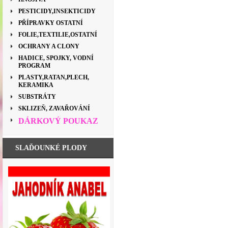
PESTICIDY,INSEKTICIDY
PŘÍPRAVKY OSTATNÍ
FOLIE,TEXTILIE,OSTATNÍ
OCHRANY A CLONY
HADICE, SPOJKY, VODNÍ
PROGRAM
PLASTY,RATAN,PLECH,
KERAMIKA
SUBSTRÁTY
SKLIZEŇ, ZAVAŘOVÁNÍ
DÁRKOVÝ POUKAZ
SLAĎOUNKÉ PLODY