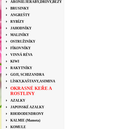
ARONIE/JEŘÁBY,DŘÍNY,BEZY
BRUSINKY
ANGREŠTY
RYBÍZY
JAHODNÍKY
MALINÍKY
OSTRUŽINÍKY
FÍKOVNÍKY
VINNÁ RÉVA
KIWI
RAKYTNÍKY
GOJI, SCHIZANDRA
LÍSKY,KAŠTANY,ASIMINA
OKRASNÉ KEŘE A
ROSTLINY
AZALKY
JAPONSKÉ AZALKY
RHODODENDRONY
KALMIE (Mamota)
KOMULE