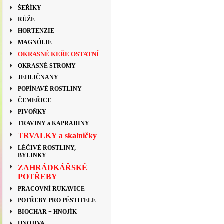
ŠEŘÍKY
RŮŽE
HORTENZIE
MAGNÓLIE
OKRASNÉ KEŘE OSTATNÍ
OKRASNÉ STROMY
JEHLIČNANY
POPÍNAVÉ ROSTLINY
ČEMEŘICE
PIVOŇKY
TRAVINY a KAPRADINY
TRVALKY a skalničky
LÉČIVÉ ROSTLINY,
BYLINKY
ZAHRÁDKÁŘSKÉ
POTŘEBY
PRACOVNÍ RUKAVICE
POTŘEBY PRO PĚSTITELE
BIOCHAR + HNOJÍK
HNOJIVA