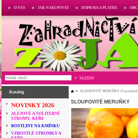
O NÁS
JAK NAKUPOVAT
DOPRAVA A PLATBA
OBC
HLEDAT
SLOUPOVITÉ MERUŇKY
(0 produktů
Katalog
SLOUPOVITÉ MERUŇKY
NOVINKY 2026
ALEJOVÉ A SOLITERNÍ
STROMY, KEŘE
ROSTLINY NA KMÍNKU
VZROSTLÉ STROMKY A