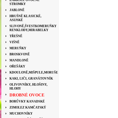
ZAKRSLÉ OVOCNÉ
STROMKY
JABLONĚ
HRUŠNĚ KLASICKÉ,
ASIJSKÉ
SLIVONĚ,ŠVESTKOMERUŇKY
RENKLODY,MIRABELKY
TŘEŠNĚ
VIŠNĚ
MERUŇKY
BROSKVONĚ
MANDLONĚ
OŘEŠÁKY
KDOULONĚ,MIŠPULE,MORUŠE
KAKI, LIČI, GRANÁTOVNÍK
OLIVOVNÍKY, HLOŠINY,
HLOHY
DROBNÉ OVOCE
BORŮVKY KANADSKÉ
ZIMOLEZ KAMČATSKÝ
MUCHOVNÍKY