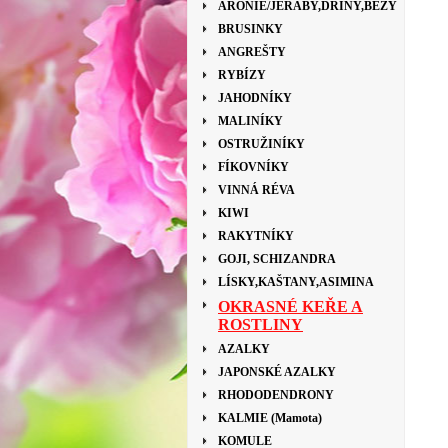
ARONIE/JEŘÁBY,DŘÍNY,BEZY
BRUSINKY
ANGREŠTY
RYBÍZY
JAHODNÍKY
MALINÍKY
OSTRUŽINÍKY
FÍKOVNÍKY
VINNÁ RÉVA
KIWI
RAKYTNÍKY
GOJI, SCHIZANDRA
LÍSKY,KAŠTANY,ASIMINA
OKRASNÉ KEŘE A
ROSTLINY
AZALKY
JAPONSKÉ AZALKY
RHODODENDRONY
KALMIE (Mamota)
KOMULE