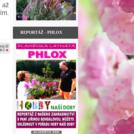
 až
ím.
REPORTÁŽ - PHLOX
DALŠÍ
KT