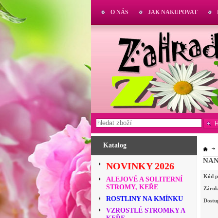
O NÁS
JAK NAKUPOVAT
Katalog
NAN
NOVINKY 2026
Kód p
ALEJOVÉ A SOLITERNÍ
STROMY, KEŘE
Záruk
ROSTLINY NA KMÍNKU
Dostu
VZROSTLÉ STROMKY A