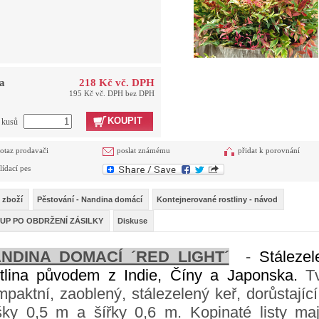
a
218 Kč vč. DPH
195 Kč vč. DPH bez DPH
KOUPIT
t kusů
otaz prodavači
poslat známému
přidat k porovnání
lídací pes
 zboží
Pěstování - Nandina domácí
Kontejnerované rostliny - návod
UP PO OBDRŽENÍ ZÁSILKY
Diskuse
NDINA DOMACÍ ´RED LIGHT´
-
Stálezel
stlina původem z Indie, Číny a Japonska.
T
paktní, zaoblený, stálezelený keř, dorůstajíc
šky 0,5 m a šířky 0,6 m. Kopinaté listy maj