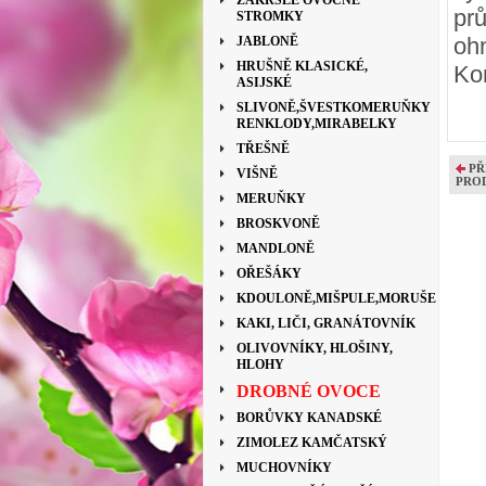
ZAKRSLÉ OVOCNÉ
pr
STROMKY
oh
JABLONĚ
HRUŠNĚ KLASICKÉ,
Kon
ASIJSKÉ
SLIVONĚ,ŠVESTKOMERUŇKY
RENKLODY,MIRABELKY
TŘEŠNĚ
PŘ
VIŠNĚ
PRO
MERUŇKY
BROSKVONĚ
MANDLONĚ
OŘEŠÁKY
KDOULONĚ,MIŠPULE,MORUŠE
KAKI, LIČI, GRANÁTOVNÍK
OLIVOVNÍKY, HLOŠINY,
HLOHY
DROBNÉ OVOCE
BORŮVKY KANADSKÉ
ZIMOLEZ KAMČATSKÝ
MUCHOVNÍKY