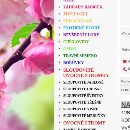
KEŘE
ZAHRADY BABIČEK
ŽIVÉ PLOTY
PRO VČELAŘE
EXOTICKÉ PLODY
Cen
NEVŠEDNÍ PLODY
CIBULOVINY
OSIVO
Poče
TRAVNÍ SEMENO
d
BORŮVKY
h
SLOUPOVITÉ
OVOCNÉ STROMKY
Popis
SLOUPOVITÉ JABLONĚ
SLOUPOVITÉ HRUŠNĚ
POST
SLOUPOVITÉ ŠVESTKY
SLOUPOVITÉ TŘEŠNĚ
NA
SLOUPOVITÉ VIŠNĚ
ro
SLOUPOVITÉ MERUŇKY
kom
OVOCNÉ STROMY
vý