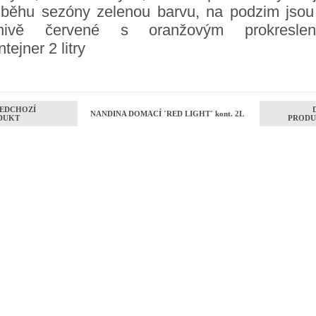
ůběhu sezóny zelenou barvu, na podzim jsou
nivě červené s oranžovým prokreslen
tejner 2 litry
EDCHOZÍ
NANDINA DOMACÍ ´RED LIGHT´ kont. 2L
DUKT
PRODU