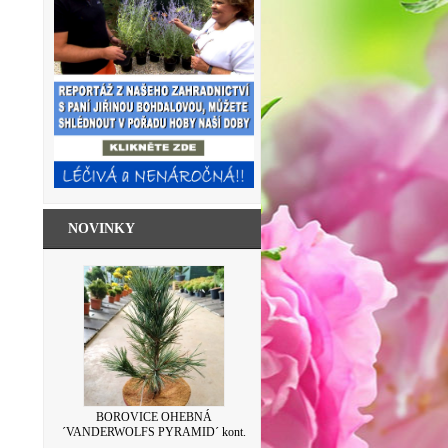
NOVINKY
SKLENICE ZAVAŘOVACÍ S VÍČKEM
BOROVICE OHEBNÁ
´VANDERWOLFS PYRAMID´ kont.
LEVANDULE 500ML
7,5L