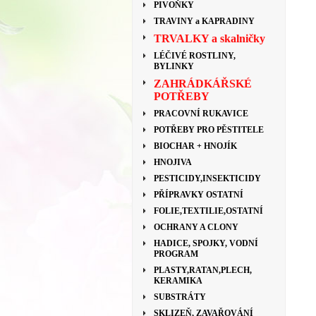
PIVOŇKY
TRAVINY a KAPRADINY
TRVALKY a skalničky
LÉČIVÉ ROSTLINY,
BYLINKY
ZAHRÁDKÁŘSKÉ
POTŘEBY
PRACOVNÍ RUKAVICE
POTŘEBY PRO PĚSTITELE
BIOCHAR + HNOJÍK
HNOJIVA
PESTICIDY,INSEKTICIDY
PŘÍPRAVKY OSTATNÍ
FOLIE,TEXTILIE,OSTATNÍ
OCHRANY A CLONY
HADICE, SPOJKY, VODNÍ
PROGRAM
PLASTY,RATAN,PLECH,
KERAMIKA
SUBSTRÁTY
SKLIZEŇ, ZAVAŘOVÁNÍ