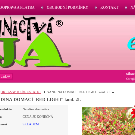
DOPRAVA A PLATBA
OBCHODNÍ PODMÍNKY
KONTAKT
N
zákaz
HLEDAT
Zaregi
OKRASNÉ KEŘE OSTATNÍ
NANDINA DOMACÍ ´RED LIGHT´ kont. 2L
DINA DOMACÍ ´RED LIGHT´ kont. 2L
roduktu
Nandina domestica
a
CENA JE KONEČNÁ
pnost
SKLADEM