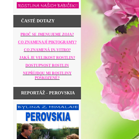
ČASTÉ DOTAZY
PROČ SE JMENUJEME ZOJA?
CO ZNAMENAJÍ PIKTOGRAMY?
CO ZNAMENÁ IN-VITRO?
JAKÁ JE VELIKOST ROSTLIN?
DOSTUPNOST ROSTLIN
NEPŘÍJDOU MI ROSTLINY
POŠKOZENÉ?
REPORTÁŽ - PEROVSKIA