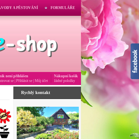
ÁVODY A PĚSTOVÁNÍ
FORMULÁŘE
ník není přihlášen
Nákupní košík
strovat se
|
Přihlásit se
|
Můj účet
žádné položky
Rychlý kontakt