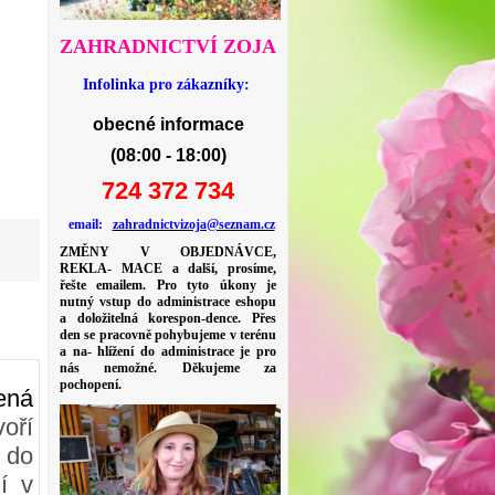
ZAHRADNICTVÍ ZOJA
Infolinka pro zákazníky:
obecné informace
(08:00 - 18:00)
724 372 734
email:
zahradnictvizoja@seznam.cz
ZMĚNY V OBJEDNÁVCE,
REKLA- MACE a další, prosíme,
řešte emailem. Pro tyto úkony je
nutný vstup do administrace eshopu
a doložitelná korespon-dence. Přes
den se pracovně pohybujeme v terénu
a na- hlížení do administrace je pro
nás nemožné. Děkujeme za
pochopení.
ená
voří
í do
í v