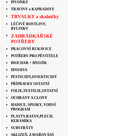
PIVOŇKY
TRAVINY a KAPRADINY
TRVALKY a skalničky
LÉČIVÉ ROSTLINY,
BYLINKY
ZAHRÁDKÁŘSKÉ
POTŘEBY
PRACOVNÍ RUKAVICE
POTŘEBY PRO PĚSTITELE
BIOCHAR + HNOJÍK
HNOJIVA
PESTICIDY,INSEKTICIDY
PŘÍPRAVKY OSTATNÍ
FOLIE,TEXTILIE,OSTATNÍ
OCHRANY A CLONY
HADICE, SPOJKY, VODNÍ
PROGRAM
PLASTY,RATAN,PLECH,
KERAMIKA
SUBSTRÁTY
SKLIZEŇ, ZAVAŘOVÁNÍ