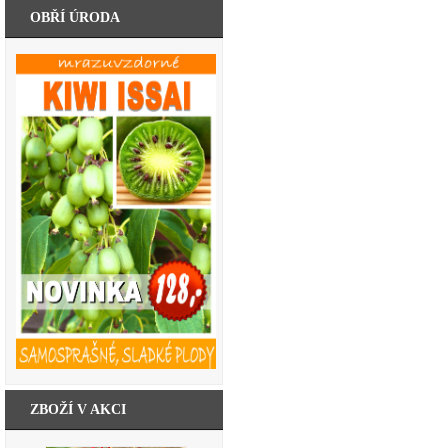
OBŘÍ ÚRODA
ZBOŽÍ V AKCI