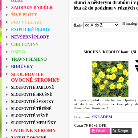
KEŘE
slunci a některým druhům i v 
léta až do podzimu v různých od
ZAHRADY BABIČEK
ŽIVÉ PLOTY
PRO VČELAŘE
katalog
Řadit:
EXOTICKÉ PLODY
NEVŠEDNÍ PLODY
CIBULOVINY
OSIVO
MOCHNA ´KOBOLD´ kont. 1,5L
TRAVNÍ SEMENO
BORŮVKY
SLOUPOVITÉ
OVOCNÉ STROMKY
SLOUPOVITÉ JABLONĚ
SLOUPOVITÉ HRUŠNĚ
Kompaktní polokulovitý habitus. Opadavý.
SLOUPOVITÉ ŠVESTKY
až do října. Vhodný na živé ploty d
Nenáročný. Kontejner 1,5L
SLOUPOVITÉ TŘEŠNĚ
SLOUPOVITÉ VIŠNĚ
SKLADEM
Dostupnost:
SLOUPOVITÉ MERUŇKY
Cena:
78 Kč vč. DPH
OVOCNÉ STROMY
Detail
Koupit