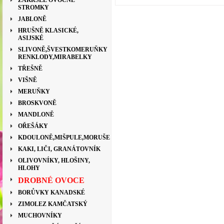
ZAKRSLÉ OVOCNÉ
STROMKY
JABLONĚ
HRUŠNĚ KLASICKÉ,
ASIJSKÉ
SLIVONĚ,ŠVESTKOMERUŇKY
RENKLODY,MIRABELKY
TŘEŠNĚ
VIŠNĚ
MERUŇKY
BROSKVONĚ
MANDLONĚ
OŘEŠÁKY
KDOULONĚ,MIŠPULE,MORUŠE
KAKI, LIČI, GRANÁTOVNÍK
OLIVOVNÍKY, HLOŠINY,
HLOHY
DROBNÉ OVOCE
BORŮVKY KANADSKÉ
ZIMOLEZ KAMČATSKÝ
MUCHOVNÍKY