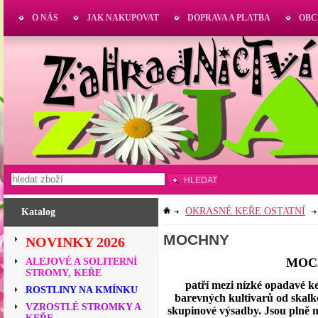
O NÁS
JAK NAKUPOVAT
DOPRAVA A PLATBA
OBC
HLEDAT
OKRASNÉ KEŘE OSTATNÍ
Katalog
MOCHNY
NOVINKY 2026
MOC
ALEJOVÉ A SOLITERNÍ
STROMY, KEŘE
patří mezi nízké opadavé ke
ROSTLINY NA KMÍNKU
barevných kultivarů od skalk
VZROSTLÉ STROMKY A
skupinové výsadby. Jsou plně m