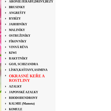
ARONIE/JEŘÁBY,DŘÍNY,BEZY
BRUSINKY
ANGREŠTY
RYBÍZY
JAHODNÍKY
MALINÍKY
OSTRUŽINÍKY
FÍKOVNÍKY
VINNÁ RÉVA
KIWI
RAKYTNÍKY
GOJI, SCHIZANDRA
LÍSKY,KAŠTANY,ASIMINA
OKRASNÉ KEŘE A
ROSTLINY
AZALKY
JAPONSKÉ AZALKY
RHODODENDRONY
KALMIE (Mamota)
KOMULE