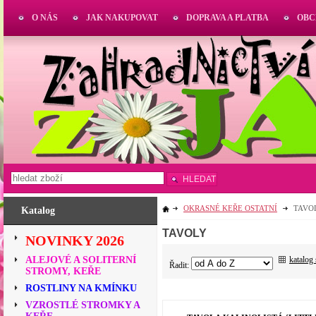
O NÁS
JAK NAKUPOVAT
DOPRAVA A PLATBA
OBC
HLEDAT
OKRASNÉ KEŘE OSTATNÍ
TAVO
Katalog
TAVOLY
NOVINKY 2026
katalog
ALEJOVÉ A SOLITERNÍ
Řadit:
STROMY, KEŘE
ROSTLINY NA KMÍNKU
VZROSTLÉ STROMKY A