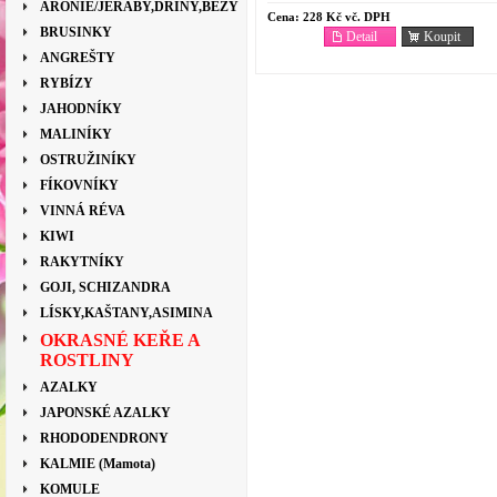
ARONIE/JEŘÁBY,DŘÍNY,BEZY
Cena:
228 Kč vč. DPH
BRUSINKY
Detail
Koupit
ANGREŠTY
RYBÍZY
JAHODNÍKY
MALINÍKY
OSTRUŽINÍKY
FÍKOVNÍKY
VINNÁ RÉVA
KIWI
RAKYTNÍKY
GOJI, SCHIZANDRA
LÍSKY,KAŠTANY,ASIMINA
OKRASNÉ KEŘE A
ROSTLINY
AZALKY
JAPONSKÉ AZALKY
RHODODENDRONY
KALMIE (Mamota)
KOMULE