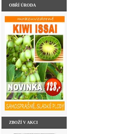
OBŘÍ ÚRODA
ZBOŽÍ V AKCI