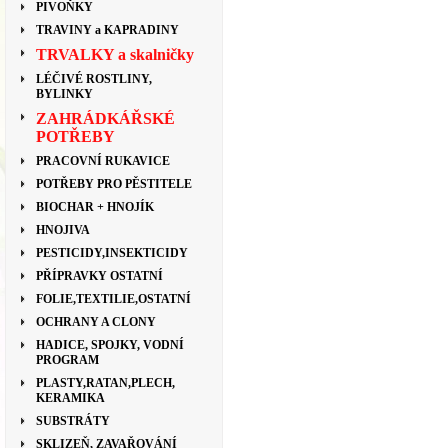
PIVOŇKY
TRAVINY a KAPRADINY
TRVALKY a skalničky
LÉČIVÉ ROSTLINY,
BYLINKY
ZAHRÁDKÁŘSKÉ
POTŘEBY
PRACOVNÍ RUKAVICE
POTŘEBY PRO PĚSTITELE
BIOCHAR + HNOJÍK
HNOJIVA
PESTICIDY,INSEKTICIDY
PŘÍPRAVKY OSTATNÍ
FOLIE,TEXTILIE,OSTATNÍ
OCHRANY A CLONY
HADICE, SPOJKY, VODNÍ
PROGRAM
PLASTY,RATAN,PLECH,
KERAMIKA
SUBSTRÁTY
SKLIZEŇ, ZAVAŘOVÁNÍ