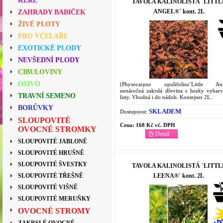
KEŘE
TAVOLA KALINOLISTÁ ´LITTL
ANGEL®´ kont. 2L
ZAHRADY BABIČEK
ŽIVÉ PLOTY
PRO VČELAŘE
EXOTICKÉ PLODY
NEVŠEDNÍ PLODY
CIBULOVINY
OSIVO
(Physocarpus opulifolius´Little Ang
nenáročná zakrslá dřevina s hezky vybar
TRAVNÍ SEMENO
listy. Vhodná i do nádob. Kontejner 2L.
BORŮVKY
SKLADEM
Dostupnost:
SLOUPOVITÉ
Cena:
168 Kč vč. DPH
OVOCNÉ STROMKY
Detail
SLOUPOVITÉ JABLONĚ
SLOUPOVITÉ HRUŠNĚ
SLOUPOVITÉ ŠVESTKY
TAVOLA KALINOLISTÁ ´LITTL
LEENA®´ kont. 2L
SLOUPOVITÉ TŘEŠNĚ
SLOUPOVITÉ VIŠNĚ
SLOUPOVITÉ MERUŇKY
OVOCNÉ STROMY