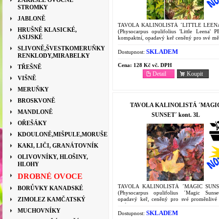
ZAKRSLÉ OVOCNÉ
STROMKY
JABLONĚ
TAVOLA KALINOLISTÁ ´LITTLE LEEN
HRUŠNĚ KLASICKÉ,
(Physocarpus opulifolius 'Little Leena' P
ASIJSKÉ
kompaktní, opadavý keř ceněný pro své měn
zbarvení listů a nenáročnost. Nové list
SLIVONĚ,ŠVESTKOMERUŇKY
zpočátku jasně zelené a...
SKLADEM
Dostupnost:
RENKLODY,MIRABELKY
Cena:
128 Kč vč. DPH
TŘEŠNĚ
Detail
Koupit
VIŠNĚ
MERUŇKY
BROSKVONĚ
TAVOLA KALINOLISTÁ ´MAGI
MANDLONĚ
SUNSET´ kont. 3L
OŘEŠÁKY
KDOULONĚ,MIŠPULE,MORUŠE
KAKI, LIČI, GRANÁTOVNÍK
OLIVOVNÍKY, HLOŠINY,
HLOHY
DROBNÉ OVOCE
TAVOLA KALINOLISTÁ ´MAGIC SUNS
BORŮVKY KANADSKÉ
(Physocarpus opulifolius ´Magic Sunse
opadavý keř, ceněný pro své proměnlivé
ZIMOLEZ KAMČATSKÝ
listů během vegetačního období. Výška a 
MUCHOVNÍKY
Dorůstá do výšky 150–200 cm...
SKLADEM
Dostupnost: