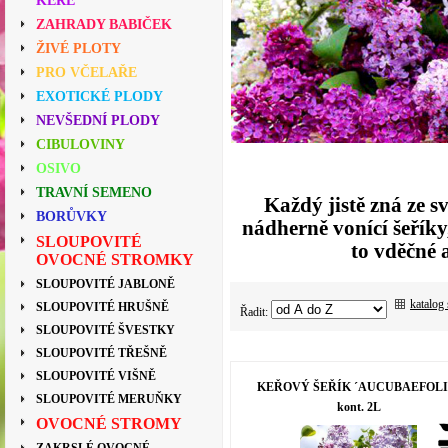
KEŘE
ZAHRADY BABIČEK
ŽIVÉ PLOTY
PRO VČELAŘE
EXOTICKÉ PLODY
NEVŠEDNÍ PLODY
CIBULOVINY
OSIVO
TRAVNÍ SEMENO
Každý jistě zná ze s
BORŮVKY
nádherně vonící šeříky
SLOUPOVITÉ
to vděčné 
OVOCNÉ STROMKY
SLOUPOVITÉ JABLONĚ
katalog
SLOUPOVITÉ HRUŠNĚ
Řadit:
SLOUPOVITÉ ŠVESTKY
SLOUPOVITÉ TŘEŠNĚ
SLOUPOVITÉ VIŠNĚ
KEŘOVÝ ŠEŘÍK ´AUCUBAEFOLI
SLOUPOVITÉ MERUŇKY
kont. 2L
OVOCNÉ STROMY