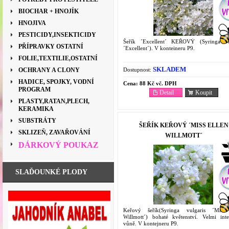
BIOCHAR + HNOJÍK
HNOJIVA
PESTICIDY,INSEKTICIDY
Šeřík ´Excellent´ KEŘOVÝ (Syringa vu
PŘÍPRAVKY OSTATNÍ
´Excellent´). V konteineru P9.
FOLIE,TEXTILIE,OSTATNÍ
SKLADEM
Dostupnost:
OCHRANY A CLONY
HADICE, SPOJKY, VODNÍ
Cena:
88 Kč vč. DPH
PROGRAM
Detail
Koupit
PLASTY,RATAN,PLECH,
KERAMIKA
SUBSTRÁTY
ŠEŘÍK KEŘOVÝ ´MISS ELLEN
SKLIZEŇ, ZAVAŘOVÁNÍ
WILLMOTT´
DÁRKOVÝ POUKAZ
SLAĎOUNKÉ PLODY
Keřový šeřík(Syringa vulgaris ´Miss
Willmott´) bohaté květenství. Velmi inte
vůně. V kontejneru P9.