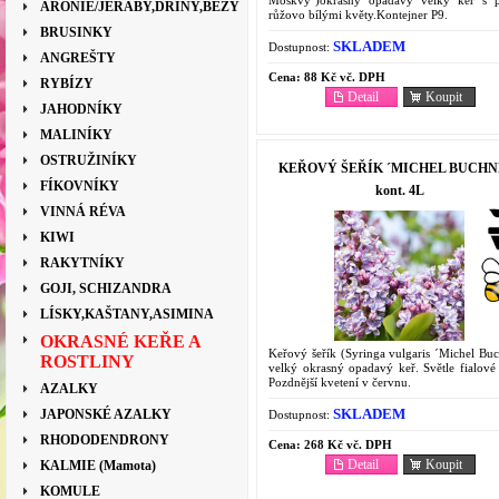
ARONIE/JEŘÁBY,DŘÍNY,BEZY
růžovo bílými květy.Kontejner P9.
BRUSINKY
SKLADEM
Dostupnost:
ANGREŠTY
Cena:
88 Kč vč. DPH
RYBÍZY
Detail
Koupit
JAHODNÍKY
MALINÍKY
OSTRUŽINÍKY
KEŘOVÝ ŠEŘÍK ´MICHEL BUCHN
FÍKOVNÍKY
kont. 4L
VINNÁ RÉVA
KIWI
RAKYTNÍKY
GOJI, SCHIZANDRA
LÍSKY,KAŠTANY,ASIMINA
OKRASNÉ KEŘE A
Keřový šeřík (Syringa vulgaris ´Michel Buc
ROSTLINY
velký okrasný opadavý keř. Světle fialové 
Pozdnější kvetení v červnu.
AZALKY
SKLADEM
JAPONSKÉ AZALKY
Dostupnost:
RHODODENDRONY
Cena:
268 Kč vč. DPH
Detail
Koupit
KALMIE (Mamota)
KOMULE