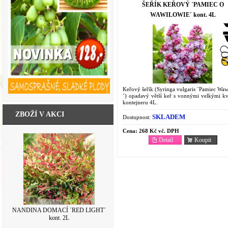
ŠEŘÍK KEŘOVÝ ´PAMIEC O
WAWILOWIE´ kont. 4L
Keřový šeřík (Syringa vulgaris ´Pamiec Waw
´) opadavý větší keř s vonnými velkými kv
kontejneru 4L.
ZBOŽÍ V AKCI
SKLADEM
Dostupnost:
Cena:
268 Kč vč. DPH
Detail
Koupit
NANDINA DOMACÍ ´RED LIGHT´
kont. 2L