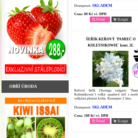
SKLADEM
Dostupnost:
Cena:
88 Kč vč. DPH
Detail
Koupit
ŠEŘÍK KEŘOVÝ ´PAMIEĆ O
KOLESNIKOWIE´ kont. 2L
OBŘÍ ÚRODA
Keřový šeřík (Syringa vulgaris ´Pam
Kolesnikowie´) velký opadavý keř s neob
velkými plnými květy. Kontejner 2 litry.
SKLADEM
Dostupnost:
Cena:
188 Kč vč. DPH
Detail
Koupit