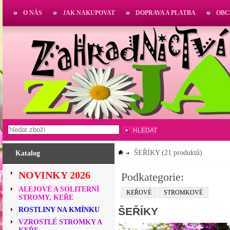
O NÁS
JAK NAKUPOVAT
DOPRAVA A PLATBA
OBC
HLEDAT
ŠEŘÍKY
(21 produktů)
Katalog
NOVINKY 2026
Podkategorie:
ALEJOVÉ A SOLITERNÍ
KEŘOVÉ
STROMKOVÉ
STROMY, KEŘE
ŠEŘÍKY
ROSTLINY NA KMÍNKU
VZROSTLÉ STROMKY A