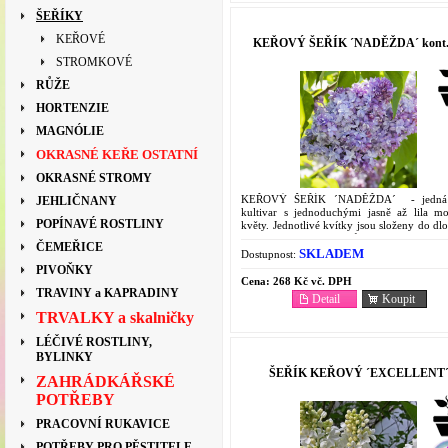
ŠEŘÍKY
KEŘOVÉ
KEŘOVÝ ŠEŘÍK ´NADĚŽDA´ kont.
STROMKOVÉ
RŮŽE
HORTENZIE
MAGNÓLIE
OKRASNÉ KEŘE OSTATNÍ
OKRASNÉ STROMY
KEŘOVÝ ŠEŘÍK ´NADĚŽDA´ - jedná
JEHLIČNANY
kultivar s jednoduchými jasně až lila m
POPÍNAVÉ ROSTLINY
květy. Jednotlivé kvítky jsou složeny do d
lat a slabě voní. Dorůstá až do výšk
ČEMEŘICE
Vhodný...
SKLADEM
Dostupnost:
PIVOŇKY
Cena:
268 Kč vč. DPH
TRAVINY a KAPRADINY
Detail
Koupit
TRVALKY a skalničky
LÉČIVÉ ROSTLINY,
BYLINKY
ŠEŘÍK KEŘOVÝ ´EXCELLENT
ZAHRÁDKÁŘSKÉ
POTŘEBY
PRACOVNÍ RUKAVICE
POTŘEBY PRO PĚSTITELE