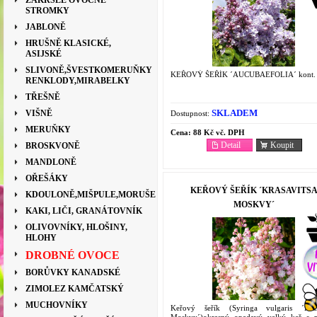
ZAKRSLÉ OVOCNÉ
STROMKY
JABLONĚ
HRUŠNĚ KLASICKÉ,
ASIJSKÉ
SLIVONĚ,ŠVESTKOMERUŇKY
KEŘOVÝ ŠEŘÍK ´AUCUBAEFOLIA´ kont.
RENKLODY,MIRABELKY
TŘEŠNĚ
SKLADEM
VIŠNĚ
Dostupnost:
MERUŇKY
Cena:
88 Kč vč. DPH
Detail
Koupit
BROSKVONĚ
MANDLONĚ
OŘEŠÁKY
KEŘOVÝ ŠEŘÍK ´KRASAVITS
KDOULONĚ,MIŠPULE,MORUŠE
MOSKVY´
KAKI, LIČI, GRANÁTOVNÍK
OLIVOVNÍKY, HLOŠINY,
HLOHY
DROBNÉ OVOCE
BORŮVKY KANADSKÉ
ZIMOLEZ KAMČATSKÝ
MUCHOVNÍKY
Keřový šeřík (Syringa vulgaris ´Kras
Moskvy´)okrasný opadavý velký keř s 