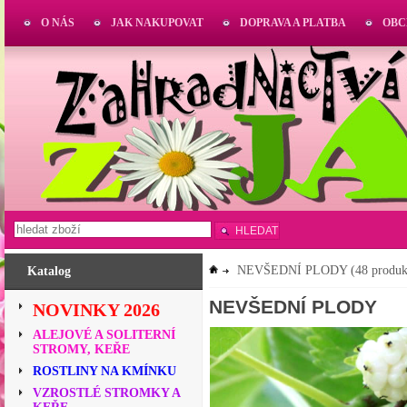
O NÁS
JAK NAKUPOVAT
DOPRAVA A PLATBA
OBC
HLEDAT
NEVŠEDNÍ PLODY
(48 produk
Katalog
NEVŠEDNÍ PLODY
NOVINKY 2026
ALEJOVÉ A SOLITERNÍ
STROMY, KEŘE
ROSTLINY NA KMÍNKU
VZROSTLÉ STROMKY A