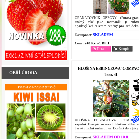
GRANÁTOVNÍK OBECNÝ - (Punica grana
známý také jako marhaník, je subtro
opadavý keř či strom ceněný pro své dekor
květy a zdravé plody, granátová jablka. Ti
pěstování...
SKLADEM
Dostupnost:
Cena:
248 Kč vč. DPH
Detail
Koupit
HLOŠINA EBBINGEOVA ´COMPAC
OBŘÍ ÚRODA
kont. 4L
HLOŠINA EBBINGEOVA ´COMPACT
západní Evropě nazývají hlošinu díky stř
barvě olistění ruská oliva. Dorůstá do výšk
a šířky 1-3 m.
SKLADEM OD 10.8.
Dostupnost: