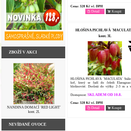
Cena:
328 Kč vč. DPH
Detail
Koupit
HLOŠINA PICHLAVÁ ´MACULAT
kont. 3L
ZBOŽÍ V AKCI
HLOŠINA PICHLAVÁ ´MACULATA´ Stález
keř, který se řadí do čeledi Elaeagna
hlošinovité. Dorůstá do výšky 2-3 m a v
vzpřímený keř.
SKLADEM OD 10.8.
Dostupnost:
Cena:
328 Kč vč. DPH
NANDINA DOMACÍ ´RED LIGHT´
Detail
Koupit
kont. 2L
NEVÍDANÉ OVOCE