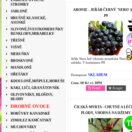
ZAKRSLÉ OVOCNÉ
STROMKY
ARONIE - JEŘÁB ČERNÝ ´NERO´ k
JABLONĚ
P9
HRUŠNĚ KLASICKÉ,
ASIJSKÉ
SLIVONĚ,ŠVESTKOMERUŇKY
RENKLODY,MIRABELKY
TŘEŠNĚ
VIŠNĚ
MERUŇKY
Jeřáb Nero keř (Aronia prunifolia Nero) n
BROSKVONĚ
odrůda. V kontejneru P9.
MANDLONĚ
OŘEŠÁKY
SKLADEM
Dostupnost:
KDOULONĚ,MIŠPULE,MORUŠE
Cena:
68 Kč vč. DPH
KAKI, LIČI, GRANÁTOVNÍK
Detail
Koupit
OLIVOVNÍKY, HLOŠINY,
HLOHY
DROBNÉ OVOCE
ČILSKÁ MYRTA - CHUTNÉ A LÉČ
PLODY, VHODNÁ NA DŽEMY
BORŮVKY KANADSKÉ
ZIMOLEZ KAMČATSKÝ
MUCHOVNÍKY