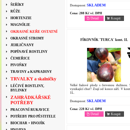
keř či menší strom 2–4 m s volnějším,
převislým habitem.
ŠEŘÍKY
SKLADEM
Dostupnost:
RŮŽE
Cena:
288 Kč vč. DPH
HORTENZIE
Detail
Koupit
MAGNÓLIE
OKRASNÉ KEŘE OSTATNÍ
OKRASNÉ STROMY
FÍKOVNÍK ´TURCA´ kont. 1L
JEHLIČNANY
POPÍNAVÉ ROSTLINY
ČEMEŘICE
PIVOŇKY
TRAVINY a KAPRADINY
TRVALKY a skalničky
Velké fialové plody s červenou dužinou. 
LÉČIVÉ ROSTLINY,
vynikající chuť! Zrají od konce září. V kon
BYLINKY
1L.
ZAHRÁDKÁŘSKÉ
SKLADEM
Dostupnost:
POTŘEBY
Cena:
228 Kč vč. DPH
PRACOVNÍ RUKAVICE
Detail
Koupit
POTŘEBY PRO PĚSTITELE
BIOCHAR + HNOJÍK
HNOJIVA