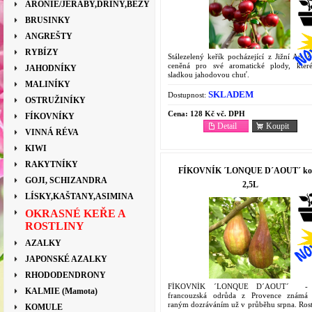
ARONIE/JEŘÁBY,DŘÍNY,BEZY
BRUSINKY
ANGREŠTY
RYBÍZY
Stálezelený keřík pocházející z Jižní Amer
ceněná pro své aromatické plody, kter
JAHODNÍKY
sladkou jahodovou chuť.
MALINÍKY
SKLADEM
Dostupnost:
OSTRUŽINÍKY
Cena:
128 Kč vč. DPH
FÍKOVNÍKY
Detail
Koupit
VINNÁ RÉVA
KIWI
RAKYTNÍKY
FÍKOVNÍK ´LONQUE D´AOUT´ ko
GOJI, SCHIZANDRA
2,5L
LÍSKY,KAŠTANY,ASIMINA
OKRASNÉ KEŘE A
ROSTLINY
AZALKY
JAPONSKÉ AZALKY
RHODODENDRONY
FÍKOVNÍK ´LONQUE D´AOUT´ - S
KALMIE (Mamota)
francouzská odrůda z Provence známá
raným dozráváním už v průběhu srpna. Rost
KOMULE