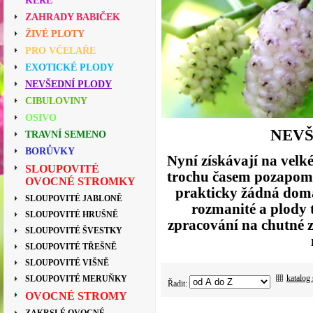
KEŘE
ZAHRADY BABIČEK
ŽIVÉ PLOTY
PRO VČELAŘE
EXOTICKÉ PLODY
NEVŠEDNÍ PLODY
CIBULOVINY
OSIVO
NEVŠ
TRAVNÍ SEMENO
BORŮVKY
Nyní získávají na velké
SLOUPOVITÉ
trochu časem pozapomen
OVOCNÉ STROMKY
prakticky žádná domác
SLOUPOVITÉ JABLONĚ
rozmanité a plody 
SLOUPOVITÉ HRUŠNĚ
zpracování na chutné z
SLOUPOVITÉ ŠVESTKY
SLOUPOVITÉ TŘEŠNĚ
SLOUPOVITÉ VIŠNĚ
katalog
SLOUPOVITÉ MERUŇKY
Řadit:
OVOCNÉ STROMY