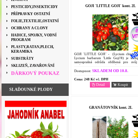
GOJI ´LITTLE GOJI´ kont. 2L
PESTICIDY,INSEKTICIDY
PŘÍPRAVKY OSTATNÍ
FOLIE,TEXTILIE,OSTATNÍ
OCHRANY A CLONY
HADICE, SPOJKY, VODNÍ
PROGRAM
PLASTY,RATAN,PLECH,
KERAMIKA
GOJI ´LITTLE GOJI´ - (Lycium chinens
Lycium barbarum 'Little Goji'®) je komp
SUBSTRÁTY
samosprašná odrůda oblíbená pro svů
SKLIZEŇ, ZAVAŘOVÁNÍ
vzrůst, téměř absenci trnů a bohatou
zdravých plodů. Je...
SKLADEM OD 10.8.
Dostupnost:
DÁRKOVÝ POUKAZ
Cena:
248 Kč vč. DPH
Detail
Koupit
SLAĎOUNKÉ PLODY
GRANÁTOVNÍK kont. 2L