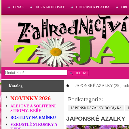
O NÁS
JAK NAKUPOVAT
DOPRAVA A PLATBA
OBC
HLEDAT
JAPONSKÉ AZALKY
(25 prod
Katalog
NOVINKY 2026
Podkategorie:
ALEJOVÉ A SOLITERNÍ
JAPONSKÉ AZALKY DO 98,- Kč
STROMY, KEŘE
JAPONSKÉ AZALKY
ROSTLINY NA KMÍNKU
VZROSTLÉ STROMKY A