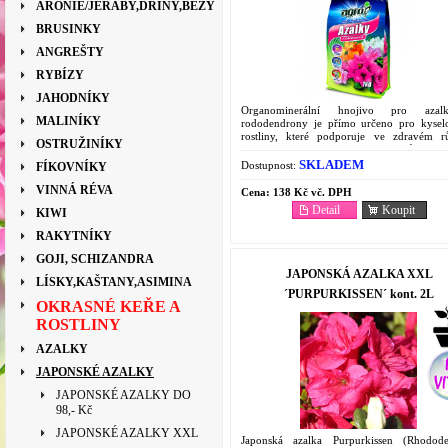
ARONIE/JEŘÁBY,DŘÍNY,BEZY
BRUSINKY
ANGREŠTY
RYBÍZY
JAHODNÍKY
Organominerální hnojivo pro aza
MALINÍKY
rododendrony je přímo určeno pro kysel
rostliny, které podporuje ve zdravém r
OSTRUŽINÍKY
bohatém nasazení a probarvení květů.
SKLADEM
Dostupnost:
FÍKOVNÍKY
VINNÁ RÉVA
Cena:
138 Kč vč. DPH
Detail
Koupit
KIWI
RAKYTNÍKY
GOJI, SCHIZANDRA
JAPONSKÁ AZALKA XXL
LÍSKY,KAŠTANY,ASIMINA
´PURPURKISSEN´ kont. 2L
OKRASNÉ KEŘE A
ROSTLINY
AZALKY
JAPONSKÉ AZALKY
JAPONSKÉ AZALKY DO
98,- Kč
JAPONSKÉ AZALKY XXL
Japonská azalka Purpurkissen (Rhodod