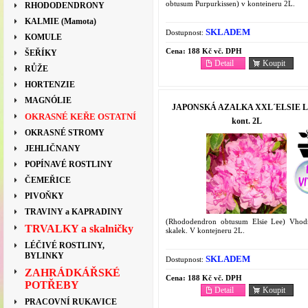
obtusum Purpurkissen) v konteineru 2L.
RHODODENDRONY
KALMIE (Mamota)
SKLADEM
Dostupnost:
KOMULE
Cena:
188 Kč vč. DPH
ŠEŘÍKY
Detail
Koupit
RŮŽE
HORTENZIE
MAGNÓLIE
JAPONSKÁ AZALKA XXL´ELSIE L
OKRASNÉ KEŘE OSTATNÍ
kont. 2L
OKRASNÉ STROMY
JEHLIČNANY
POPÍNAVÉ ROSTLINY
ČEMEŘICE
PIVOŇKY
TRAVINY a KAPRADINY
(Rhododendron obtusum Elsie Lee) Vho
TRVALKY a skalničky
skalek. V kontejneru 2L.
LÉČIVÉ ROSTLINY,
BYLINKY
SKLADEM
Dostupnost:
ZAHRÁDKÁŘSKÉ
Cena:
188 Kč vč. DPH
POTŘEBY
Detail
Koupit
PRACOVNÍ RUKAVICE