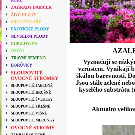
KEŘE
ZAHRADY BABIČEK
ŽIVÉ PLOTY
PRO VČELAŘE
EXOTICKÉ PLODY
NEVŠEDNÍ PLODY
CIBULOVINY
AZAL
OSIVO
TRAVNÍ SEMENO
Vyznačují se nízký
BORŮVKY
vzrůstem. Vynikají 
SLOUPOVITÉ
škálou barevnosti. D
OVOCNÉ STROMKY
Jsou stále zelené neb
SLOUPOVITÉ JABLONĚ
kyselého substrátu (r
SLOUPOVITÉ HRUŠNĚ
SLOUPOVITÉ ŠVESTKY
SLOUPOVITÉ TŘEŠNĚ
Aktuální velikos
SLOUPOVITÉ VIŠNĚ
SLOUPOVITÉ MERUŇKY
OVOCNÉ STROMY