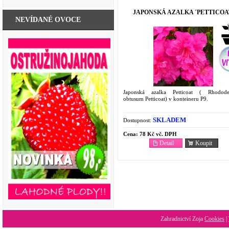
JAPONSKÁ AZALKA ´PETTICOA
NEVÍDANÉ OVOCE
Japonská azalka Petticoat ( Rhodode
obtusum Petticoat) v konteineru P9.
SKLADEM
Dostupnost:
Cena:
78 Kč vč. DPH
Detail
Koupit
Zahradnictví Zoja
Cookies
|