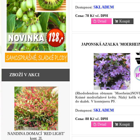
SKLADEM
Dostupnost:
Cena:
78 Kč vč. DPH
Detail
Koupit
JAPONSKÁ AZALKA ´MOERHEI
ZBOŽÍ V AKCI
(Rhododendron obtusum ´Moerheim)NOV
Krásné modrofialové květy. Nízký keřík 
do skalek. V kontejneru P9.
SKLADEM
Dostupnost:
Cena:
88 Kč vč. DPH
Detail
Koupit
NANDINA DOMACÍ ´RED LIGHT´
kont. 2L