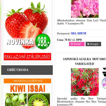
(Rhododendron obtusum Elsie Lee) Vho
skalek. V kontejneru P9.
SKLADEM
Dostupnost:
Cena:
78 Kč vč. DPH
Detail
Koupit
JAPONSKÁ AZALKA ´HOT SHO
VARIEGATED´
OBŘÍ ÚRODA
Japonská azalka Hot Shot Variega
Rhododendron obtusum Hot Shot Variega
konteineru P9.