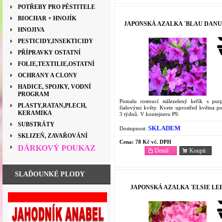
POTŘEBY PRO PĚSTITELE
BIOCHAR + HNOJÍK
JAPONSKÁ AZALKA ´BLAU DANU
HNOJIVA
PESTICIDY,INSEKTICIDY
PŘÍPRAVKY OSTATNÍ
FOLIE,TEXTILIE,OSTATNÍ
OCHRANY A CLONY
HADICE, SPOJKY, VODNÍ
PROGRAM
Pomalu rostoucí stálezelený keřík s pur
PLASTY,RATAN,PLECH,
fialovými květy. Kvete uprostřed května p
KERAMIKA
3 týdnů. V kontejneru P9.
SUBSTRÁTY
SKLADEM
Dostupnost:
SKLIZEŇ, ZAVAŘOVÁNÍ
Cena:
78 Kč vč. DPH
DÁRKOVÝ POUKAZ
Detail
Koupit
SLAĎOUNKÉ PLODY
JAPONSKÁ AZALKA ´ELSIE LEE