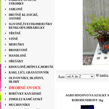
ZAKRSLÉ OVOCNÉ
STROMKY
JABLONĚ
HRUŠNĚ KLASICKÉ,
ASIJSKÉ
SLIVONĚ,ŠVESTKOMERUŇKY
RENKLODY,MIRABELKY
TŘEŠNĚ
VIŠNĚ
MERUŇKY
BROSKVONĚ
MANDLONĚ
OŘEŠÁKY
KDOULONĚ,MIŠPULE,MORUŠE
KAKI, LIČI, GRANÁTOVNÍK
katalog
Řadit:
OLIVOVNÍKY, HLOŠINY,
HLOHY
DROBNÉ OVOCE
BORŮVKY KANADSKÉ
AGRO HNOJIVO NA AZALKY 
ZIMOLEZ KAMČATSKÝ
RODODENDRONY 1kg
MUCHOVNÍKY