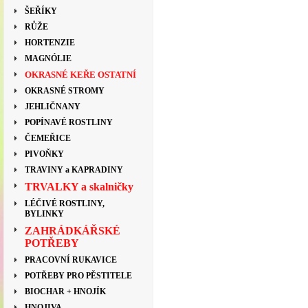
ŠEŘÍKY
RŮŽE
HORTENZIE
MAGNÓLIE
OKRASNÉ KEŘE OSTATNÍ
OKRASNÉ STROMY
JEHLIČNANY
POPÍNAVÉ ROSTLINY
ČEMEŘICE
PIVOŇKY
TRAVINY a KAPRADINY
TRVALKY a skalničky
LÉČIVÉ ROSTLINY,
BYLINKY
ZAHRÁDKÁŘSKÉ
POTŘEBY
PRACOVNÍ RUKAVICE
POTŘEBY PRO PĚSTITELE
BIOCHAR + HNOJÍK
HNOJIVA