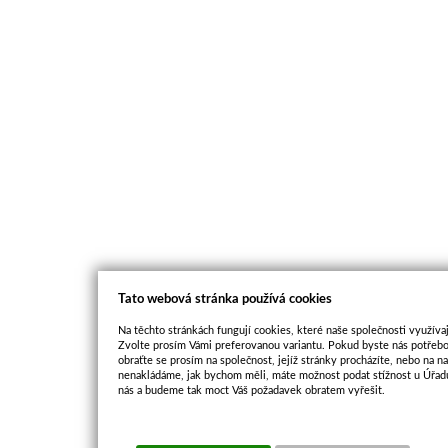
Tato webová stránka používá cookies
Na těchto stránkách fungují cookies, které naše společnosti využívaj
Zvolte prosím Vámi preferovanou variantu. Pokud byste nás potřebo
obraťte se prosím na společnost, jejíž stránky procházíte, nebo na 
nenakládáme, jak bychom měli, máte možnost podat stížnost u Úřadu
nás a budeme tak moct Váš požadavek obratem vyřešit.