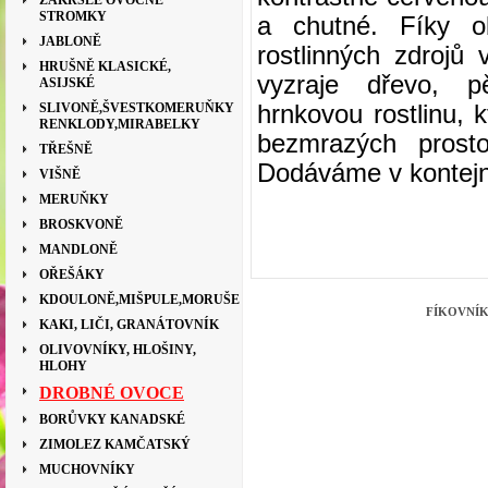
ZAKRSLÉ OVOCNÉ
STROMKY
a chutné.
Fíky o
JABLONĚ
rostlinných zdrojů
HRUŠNĚ KLASICKÉ,
vyzraje dřevo, p
ASIJSKÉ
SLIVONĚ,ŠVESTKOMERUŇKY
hrnkovou rostlinu,
RENKLODY,MIRABELKY
bezmrazých prost
TŘEŠNĚ
Dodáváme v kontej
VIŠNĚ
MERUŇKY
BROSKVONĚ
MANDLONĚ
OŘEŠÁKY
KDOULONĚ,MIŠPULE,MORUŠE
FÍKOVNÍK 
KAKI, LIČI, GRANÁTOVNÍK
OLIVOVNÍKY, HLOŠINY,
HLOHY
DROBNÉ OVOCE
BORŮVKY KANADSKÉ
ZIMOLEZ KAMČATSKÝ
MUCHOVNÍKY