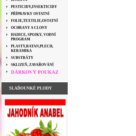
PESTICIDY,INSEKTICIDY
PŘÍPRAVKY OSTATNÍ
FOLIE,TEXTILIE,OSTATNÍ
OCHRANY A CLONY
HADICE, SPOJKY, VODNÍ
PROGRAM
PLASTY,RATAN,PLECH,
KERAMIKA
SUBSTRÁTY
SKLIZEŇ, ZAVAŘOVÁNÍ
DÁRKOVÝ POUKAZ
SLAĎOUNKÉ PLODY