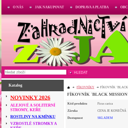
O NÁS
JAK NAKUPOVAT
DOPRAVA A PLATBA
OBC
HLEDAT
Katalog
FÍKOVNÍKY
FÍKOVNÍK ´BLACK 
FÍKOVNÍK ´BLACK MISSION´
NOVINKY 2026
Kód produktu
Ficus carica
ALEJOVÉ A SOLITERNÍ
STROMY, KEŘE
Záruka
CENA JE KONEČNÁ
ROSTLINY NA KMÍNKU
Dostupnost
SKLADEM
VZROSTLÉ STROMKY A