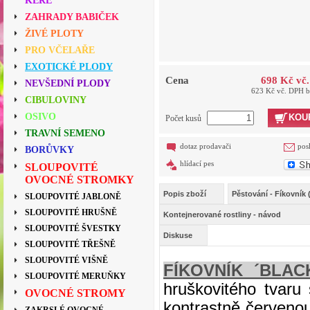
KEŘE
ZAHRADY BABIČEK
ŽIVÉ PLOTY
PRO VČELAŘE
EXOTICKÉ PLODY
Cena
698 Kč vč
NEVŠEDNÍ PLODY
623 Kč vč. DPH 
CIBULOVINY
OSIVO
KOU
Počet kusů
TRAVNÍ SEMENO
dotaz prodavači
pos
BORŮVKY
hlídací pes
SLOUPOVITÉ
OVOCNÉ STROMKY
Popis zboží
Pěstování - Fíkovník
SLOUPOVITÉ JABLONĚ
SLOUPOVITÉ HRUŠNĚ
Kontejnerované rostliny - návod
SLOUPOVITÉ ŠVESTKY
Diskuse
SLOUPOVITÉ TŘEŠNĚ
SLOUPOVITÉ VIŠNĚ
FÍKOVNÍK ´BLAC
SLOUPOVITÉ MERUŇKY
hruškovitého tvaru
OVOCNÉ STROMY
kontrastně červenou