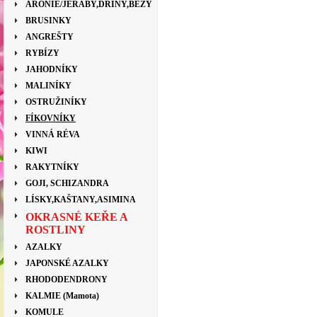
ARONIE/JEŘÁBY,DŘÍNY,BEZY
BRUSINKY
ANGREŠTY
RYBÍZY
JAHODNÍKY
MALINÍKY
OSTRUŽINÍKY
FÍKOVNÍKY
VINNÁ RÉVA
KIWI
RAKYTNÍKY
GOJI, SCHIZANDRA
LÍSKY,KAŠTANY,ASIMINA
OKRASNÉ KEŘE A
ROSTLINY
AZALKY
JAPONSKÉ AZALKY
RHODODENDRONY
KALMIE (Mamota)
KOMULE