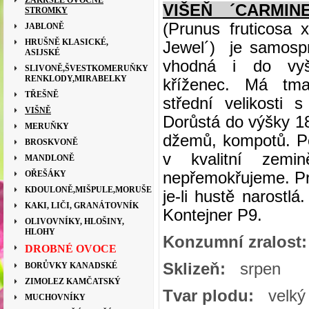
ZAKRSLÉ OVOCNÉ
VIŠEŇ ´CARMIN
STROMKY
(Prunus fruticosa
JABLONĚ
HRUŠNĚ KLASICKÉ,
Jewel´) je samosp
ASIJSKÉ
vhodná i do vyš
SLIVONĚ,ŠVESTKOMERUŇKY
RENKLODY,MIRABELKY
kříženec. Má tma
TŘEŠNĚ
střední velikosti
VIŠNĚ
Dorůstá do výšky 1
MERUŇKY
džemů, kompotů. P
BROSKVONĚ
v kvalitní zemin
MANDLONĚ
OŘEŠÁKY
nepřemokřujeme. Pr
KDOULONĚ,MIŠPULE,MORUŠE
je-li hustě narostl
KAKI, LIČI, GRANÁTOVNÍK
Kontejner P9.
OLIVOVNÍKY, HLOŠINY,
HLOHY
Konzumní zralost:
DROBNÉ OVOCE
Sklizeň:
srpen
BORŮVKY KANADSKÉ
ZIMOLEZ KAMČATSKÝ
Tvar plodu:
velký 
MUCHOVNÍKY