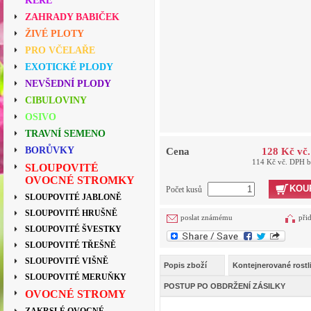
KEŘE
ZAHRADY BABIČEK
ŽIVÉ PLOTY
PRO VČELAŘE
EXOTICKÉ PLODY
NEVŠEDNÍ PLODY
CIBULOVINY
OSIVO
TRAVNÍ SEMENO
BORŮVKY
Cena
128 Kč vč
114 Kč vč. DPH 
SLOUPOVITÉ
OVOCNÉ STROMKY
KOU
Počet kusů
SLOUPOVITÉ JABLONĚ
SLOUPOVITÉ HRUŠNĚ
poslat známému
při
SLOUPOVITÉ ŠVESTKY
SLOUPOVITÉ TŘEŠNĚ
SLOUPOVITÉ VIŠNĚ
Popis zboží
Kontejnerované rostl
SLOUPOVITÉ MERUŇKY
POSTUP PO OBDRŽENÍ ZÁSILKY
OVOCNÉ STROMY