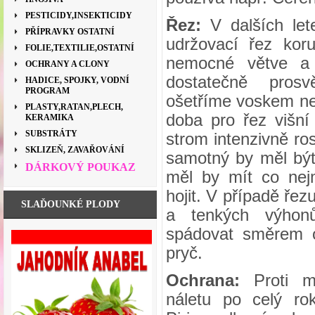
PESTICIDY,INSEKTICIDY
Řez:
V dalších let
PŘÍPRAVKY OSTATNÍ
udržovací řez kor
FOLIE,TEXTILIE,OSTATNÍ
nemocné větve a
OCHRANY A CLONY
dostatečně pros
HADICE, SPOJKY, VODNÍ
PROGRAM
ošetříme voskem n
PLASTY,RATAN,PLECH,
doba pro řez višní
KERAMIKA
SUBSTRÁTY
strom intenzivně ros
SKLIZEŇ, ZAVAŘOVÁNÍ
samotný by měl být 
DÁRKOVÝ POUKAZ
měl by mít co nej
hojit. V případě ře
SLAĎOUNKÉ PLODY
a tenkých výhon
spádovat směrem o
pryč.
Ochrana:
Proti m
náletu po celý ro