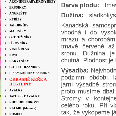
ARONIE/JEŘÁBY,DŘÍNY,BEZY
Barva plodu:
tmavě
BRUSINKY
ANGREŠTY
Dužina:
sladkokyse
RYBÍZY
Kanadská samospr
JAHODNÍKY
vhodná i do vysok
MALINÍKY
OSTRUŽINÍKY
mrazu a chorobám. 
FÍKOVNÍKY
tmavě červené až 
VINNÁ RÉVA
srpnu. Dužnina je
KIWI
chutná. Plodnost je 
RAKYTNÍKY
GOJI, SCHIZANDRA
Výsadba:
Nejvhodně
LÍSKY,KAŠTANY,ASIMINA
podzimní období, l
OKRASNÉ KEŘE A
jarní výsadbě stro
ROSTLINY
proto musíme dbát 
AZALKY
JAPONSKÉ AZALKY
Stromy v kontej
RHODODENDRONY
celého roku. Při v
KALMIE (Mamota)
tak, že vykopeme j
KOMULE