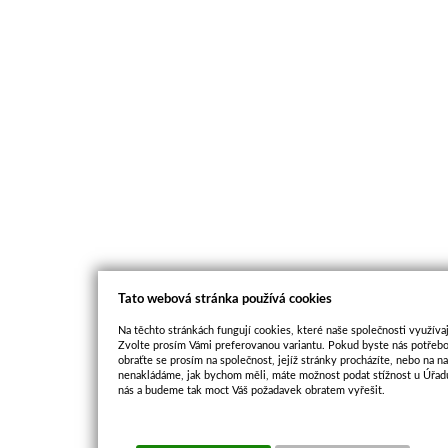
Tato webová stránka používá cookies
Na těchto stránkách fungují cookies, které naše společnosti využívaj
Zvolte prosím Vámi preferovanou variantu. Pokud byste nás potřebo
obraťte se prosím na společnost, jejíž stránky procházíte, nebo na 
nenakládáme, jak bychom měli, máte možnost podat stížnost u Úřadu
nás a budeme tak moct Váš požadavek obratem vyřešit.