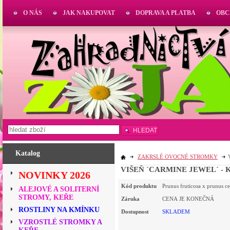
O NÁS
JAK NAKUPOVAT
DOPRAVA A PLATBA
OBC
HLEDAT
Katalog
ZAKRSLÉ OVOCNÉ STROMKY
VIŠEŇ ´CARMINE JEWEL´ - K
NOVINKY 2026
Kód produktu
Prunus fruticosa x prunus ce
ALEJOVÉ A SOLITERNÍ
STROMY, KEŘE
Záruka
CENA JE KONEČNÁ
ROSTLINY NA KMÍNKU
Dostupnost
SKLADEM
VZROSTLÉ STROMKY A