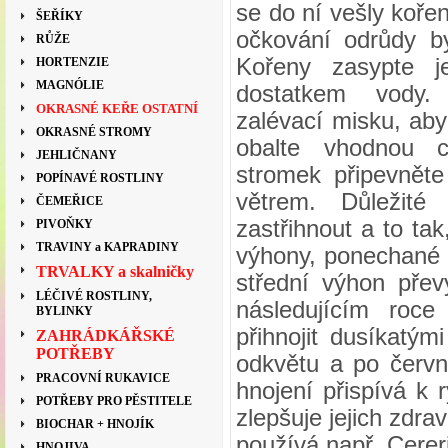
se do ní vešly koře
ŠEŘÍKY
očkování odrůdy b
RŮŽE
Kořeny zasypte j
HORTENZIE
MAGNÓLIE
dostatkem vody.
OKRASNÉ KEŘE OSTATNÍ
zalévací misku, ab
OKRASNÉ STROMY
obalte vhodnou c
JEHLIČNANY
stromek připevněte
POPÍNAVÉ ROSTLINY
větrem. Důležit
ČEMEŘICE
zastřihnout a to ta
PIVOŇKY
TRAVINY a KAPRADINY
výhony, ponechané 
TRVALKY a skalničky
střední výhon přev
LÉČIVÉ ROSTLINY,
následujícím roce
BYLINKY
přihnojit dusíkatými
ZAHRÁDKÁŘSKÉ
POTŘEBY
odkvětu a po červ
PRACOVNÍ RUKAVICE
hnojení přispívá k 
POTŘEBY PRO PĚSTITELE
zlepšuje jejich zdra
BIOCHAR + HNOJÍK
používá např. Cereri
HNOJIVA