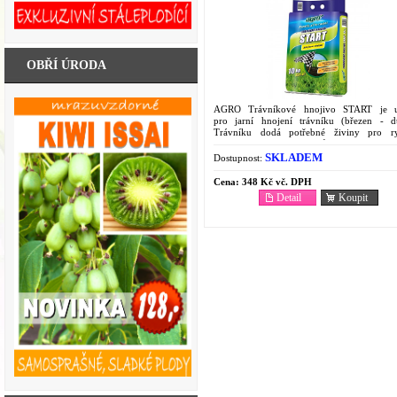
OBŘÍ ÚRODA
AGRO Trávníkové hnojivo START je u
pro jarní hnojení trávníku (březen - d
Trávníku dodá potřebné živiny pro r
regeneraci a nastartování růstu, lze ho využít
SKLADEM
Dostupnost:
Cena:
348 Kč vč. DPH
Detail
Koupit