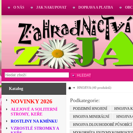
O NÁS
JAK NAKUPOVAT
DOPRAVA A PLATBA
OBC
HLEDAT
HNOJIVA
(40 produktů)
Katalog
Podkategorie:
NOVINKY 2026
PODZIMNÍ HNOJENÍ
HNOJIVA 
ALEJOVÉ A SOLITERNÍ
STROMY, KEŘE
HNOJIVA MINERÁLNÍ
HNOJIVA
ROSTLINY NA KMÍNKU
HNOJIVA DLOUHODOBĚ PŮSOBÍCÍ
VZROSTLÉ STROMKY A
MYKORHÍZA,ENZYMY,KOMPOSTO