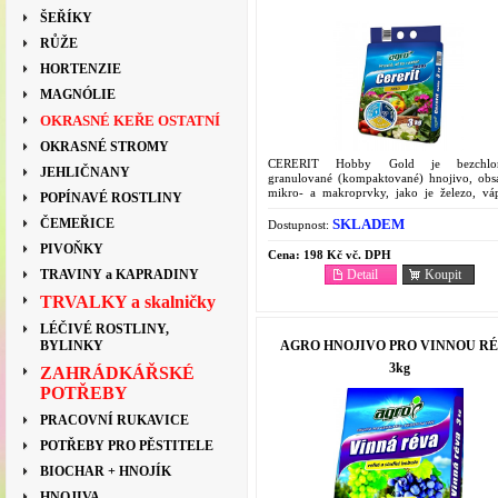
ŠEŘÍKY
RŮŽE
HORTENZIE
MAGNÓLIE
OKRASNÉ KEŘE OSTATNÍ
OKRASNÉ STROMY
CERERIT Hobby Gold je bezchlor
JEHLIČNANY
granulované (kompaktované) hnojivo, obsa
mikro- a makroprvky, jako je železo, vá
POPÍNAVÉ ROSTLINY
hořčík. Je určené k výživě ovoce, zeleniny,
a...
SKLADEM
ČEMEŘICE
Dostupnost:
PIVOŇKY
Cena:
198 Kč vč. DPH
Detail
Koupit
TRAVINY a KAPRADINY
TRVALKY a skalničky
LÉČIVÉ ROSTLINY,
AGRO HNOJIVO PRO VINNOU R
BYLINKY
3kg
ZAHRÁDKÁŘSKÉ
POTŘEBY
PRACOVNÍ RUKAVICE
POTŘEBY PRO PĚSTITELE
BIOCHAR + HNOJÍK
HNOJIVA