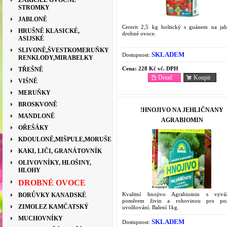
ZAKRSLÉ OVOCNÉ
STROMKY
JABLONĚ
Cererit 2,5 kg hoštický s guánem na ja
HRUŠNĚ KLASICKÉ,
drobné ovoce.
ASIJSKÉ
SLIVONĚ,ŠVESTKOMERUŇKY
SKLADEM
Dostupnost:
RENKLODY,MIRABELKY
Cena:
228 Kč vč. DPH
TŘEŠNĚ
Detail
Koupit
VIŠNĚ
MERUŇKY
BROSKVONĚ
!HNOJIVO NA JEHLIČNANY
MANDLONĚ
AGRABIOMIN
OŘEŠÁKY
KDOULONĚ,MIŠPULE,MORUŠE
KAKI, LIČI, GRANÁTOVNÍK
OLIVOVNÍKY, HLOŠINY,
HLOHY
DROBNÉ OVOCE
Kvalitní hnojivo Agrabiomin s vyvá
BORŮVKY KANADSKÉ
poměrem živin a rohovinou pro poz
ZIMOLEZ KAMČATSKÝ
uvolňování. Balení 1kg.
MUCHOVNÍKY
SKLADEM
Dostupnost: