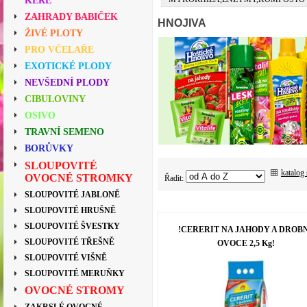
KEŘE
ZAHRADY BABIČEK
HNOJIVA
ŽIVÉ PLOTY
PRO VČELAŘE
EXOTICKÉ PLODY
NEVŠEDNÍ PLODY
CIBULOVINY
OSIVO
TRAVNÍ SEMENO
BORŮVKY
SLOUPOVITÉ
katalog
OVOCNÉ STROMKY
Řadit:
SLOUPOVITÉ JABLONĚ
SLOUPOVITÉ HRUŠNĚ
SLOUPOVITÉ ŠVESTKY
!CERERIT NA JAHODY A DROB
SLOUPOVITÉ TŘEŠNĚ
OVOCE 2,5 Kg!
SLOUPOVITÉ VIŠNĚ
SLOUPOVITÉ MERUŇKY
OVOCNÉ STROMY