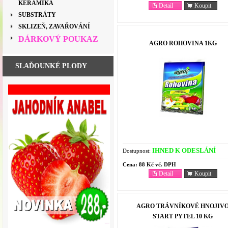
KERAMIKA
Detail
Koupit
SUBSTRÁTY
SKLIZEŇ, ZAVAŘOVÁNÍ
DÁRKOVÝ POUKAZ
AGRO ROHOVINA 1KG
SLAĎOUNKÉ PLODY
IHNED K ODESLÁNÍ
Dostupnost:
Cena:
88 Kč vč. DPH
Detail
Koupit
AGRO TRÁVNÍKOVÉ HNOJIV
START PYTEL 10 KG