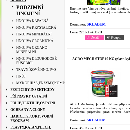
PODZIMNÍ
Hnojivo pro Vinnou révu směsné hnojivo, 
fosfor, draslík hnojivo s nízkým obsahem ch
HNOJENÍ
HNOJIVA KAPALNÁ
SKLADEM
Dostupnost:
HNOJIVA KRYSTALICKÁ
Cena:
228 Kč vč. DPH
HNOJIVA MINERÁLNÍ
Detail
Koupit
HNOJIVA ORGANICKÁ
HNOJIVA ORGANO-
MINERÁLNÍ
HNOJIVA DLOUHODOBĚ
AGRO MECH STOP 10 KG (plast. kyb
PŮSOBÍCÍ
TRÁVNÍKOVÉ HNOJIVO
HNŮJ
MYKORHÍZA,ENZYMY,KOMPOSTOVAČE
PESTICIDY,INSEKTICIDY
PŘÍPRAVKY OSTATNÍ
FOLIE,TEXTILIE,OSTATNÍ
AGRO Mech-stop je velmi účinný příprav
likvidaci mechu v trávníku s hnojivým úč
OCHRANY A CLONY
Působením přípravku proti mechu doc
zaschnutí mechového porostu v tráv
HADICE, SPOJKY, VODNÍ
Následně mech snadno...
SKLADEM
Dostupnost:
PROGRAM
PLASTY,RATAN,PLECH,
Cena:
356 Kč vč. DPH