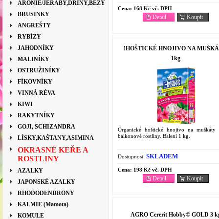
ARONIE/JEŘÁBY,DŘÍNY,BEZY
Cena:
168 Kč vč. DPH
BRUSINKY
Detail
Koupit
ANGREŠTY
RYBÍZY
JAHODNÍKY
!HOŠTICKÉ HNOJIVO NA MUŠK
1kg
MALINÍKY
OSTRUŽINÍKY
FÍKOVNÍKY
VINNÁ RÉVA
KIWI
RAKYTNÍKY
GOJI, SCHIZANDRA
Organické hoštické hnojivo na muškáty 
balkonové rostliny. Balení 1 kg.
LÍSKY,KAŠTANY,ASIMINA
OKRASNÉ KEŘE A
SKLADEM
Dostupnost:
ROSTLINY
Cena:
198 Kč vč. DPH
AZALKY
Detail
Koupit
JAPONSKÉ AZALKY
RHODODENDRONY
KALMIE (Mamota)
AGRO Cererit Hobby© GOLD 3 k
KOMULE