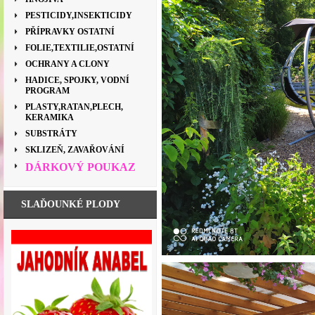
PESTICIDY,INSEKTICIDY
PŘÍPRAVKY OSTATNÍ
FOLIE,TEXTILIE,OSTATNÍ
OCHRANY A CLONY
HADICE, SPOJKY, VODNÍ
PROGRAM
PLASTY,RATAN,PLECH,
KERAMIKA
SUBSTRÁTY
SKLIZEŇ, ZAVAŘOVÁNÍ
DÁRKOVÝ POUKAZ
SLAĎOUNKÉ PLODY