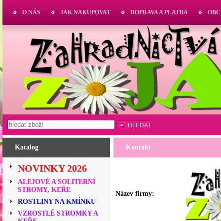
O NÁS
JAK NAKUPOVAT
DOPRAVA A PLATBA
OBC
HLEDAT
Katalog
Kontakt
NOVINKY 2026
ALEJOVÉ A SOLITERNÍ
STROMY, KEŘE
Název firmy:
ROSTLINY NA KMÍNKU
VZROSTLÉ STROMKY A