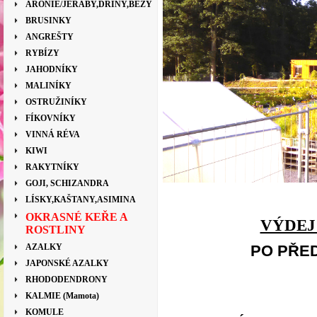
ARONIE/JEŘÁBY,DŘÍNY,BEZY
BRUSINKY
ANGREŠTY
RYBÍZY
JAHODNÍKY
MALINÍKY
OSTRUŽINÍKY
FÍKOVNÍKY
VINNÁ RÉVA
KIWI
RAKYTNÍKY
GOJI, SCHIZANDRA
LÍSKY,KAŠTANY,ASIMINA
OKRASNÉ KEŘE A
VÝDEJ
ROSTLINY
AZALKY
PO PŘED
JAPONSKÉ AZALKY
RHODODENDRONY
KALMIE (Mamota)
KOMULE