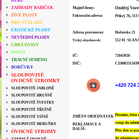
KEŘE
ZAHRADY BABIČEK
Majitel firmy:
Ondřej Vore
ŽIVÉ PLOTY
Fakturační adresa:
Příkrý 76,
513
PRO VČELAŘE
EXOTICKÉ PLODY
Adresa provozovny
Hoř
ensko 21
NEVŠEDNÍ PLODY
:
512 01 SLAN
Výdej objednávek
CIBULOVINY
OSIVO
IČ:
72043920
TRAVNÍ SEMENO
DIČ:
CZ8003313439
BORŮVKY
SLOUPOVITÉ
OVOCNÉ STROMKY
+420 724 
SLOUPOVITÉ JABLONĚ
SLOUPOVITÉ HRUŠNĚ
SLOUPOVITÉ ŠVESTKY
SLOUPOVITÉ TŘEŠNĚ
Prosíme, řešte 
ZMĚNY OBJEDNÁVEK
SLOUPOVITÉ VIŠNĚ
vstup do
admin
SLOUPOVITÉ MERUŇKY
REKLAMACE A
DALŠÍ:
Přes den se p
OVOCNÉ STROMY
do
administrac