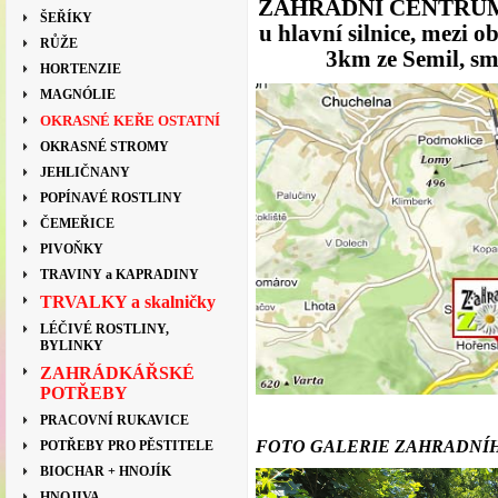
ZAHRADNÍ CENTRUM -
ŠEŘÍKY
u hlavní silnice, mez
RŮŽE
3km ze Semil, s
HORTENZIE
MAGNÓLIE
OKRASNÉ KEŘE OSTATNÍ
OKRASNÉ STROMY
JEHLIČNANY
POPÍNAVÉ ROSTLINY
ČEMEŘICE
PIVOŇKY
TRAVINY a KAPRADINY
TRVALKY a skalničky
LÉČIVÉ ROSTLINY,
BYLINKY
ZAHRÁDKÁŘSKÉ
POTŘEBY
PRACOVNÍ RUKAVICE
FOTO GALERIE ZAHRADNÍH
POTŘEBY PRO PĚSTITELE
BIOCHAR + HNOJÍK
HNOJIVA