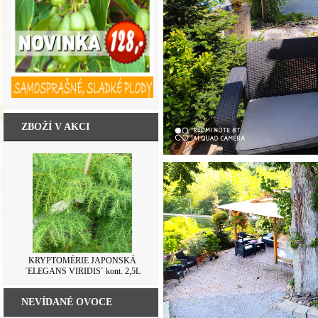
ZBOŽÍ V AKCI
HORTENZIE LATNATÁ ´PAPILLON´
KRYPTOMÉRIE JAPONSKÁ
´ELEGANS VIRIDIS´ kont. 2,5L
kont. 10L
NEVÍDANÉ OVOCE