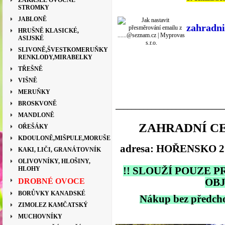
ZAKRSLÉ OVOCNÉ
STROMKY
JABLONĚ
zahradn
HRUŠNĚ KLASICKÉ,
ASIJSKÉ
SLIVONĚ,ŠVESTKOMERUŇKY
RENKLODY,MIRABELKY
TŘEŠNĚ
VIŠNĚ
MERUŇKY
BROSKVONĚ
___________________________
MANDLONĚ
ZAHRADNÍ CE
OŘEŠÁKY
KDOULONĚ,MIŠPULE,MORUŠE
adresa: HOŘENSKO 2
KAKI, LIČI, GRANÁTOVNÍK
OLIVOVNÍKY, HLOŠINY,
HLOHY
!! SLOUŽÍ POUZE 
DROBNÉ OVOCE
OBJ
BORŮVKY KANADSKÉ
Nákup bez předcho
ZIMOLEZ KAMČATSKÝ
MUCHOVNÍKY