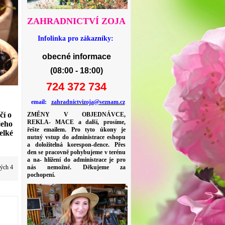
ZAHRADNICTVÍ ZOJA
Infolinka pro zákazníky:
obecné informace
(08:00 - 18:00)
724 372 734
email:
zahradnictvizoja@seznam.cz
čí o
ZMĚNY V OBJEDNÁVCE,
REKLA- MACE a další, prosíme,
jeho
řešte emailem. Pro tyto úkony je
elké
nutný vstup do administrace eshopu
a doložitelná korespon-dence. Přes
den se pracovně pohybujeme v terénu
a na- hlížení do administrace je pro
vých 4
nás nemožné. Děkujeme za
pochopení.