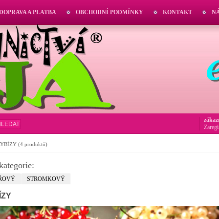
DOPRAVA A PLATBA
OBCHODNÍ PODMÍNKY
KONTAKT
N
zákaz
HLEDAT
Zaregi
RYBÍZY
(4 produktů)
kategorie:
ŘOVÝ
STROMKOVÝ
ÍZY