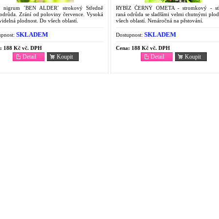
s nigrum ´BEN ALDER´ strokový Středně
RYBÍZ ČERNÝ OMETA - stromkový - st
 odrůda. Zrání od poloviny července. Vysoká
raná odrůda se sladšími velmi chutnými plo
videlná plodnost. Do všech oblastí.
všech oblastí. Nenáročná na pěstování.
SKLADEM
SKLADEM
pnost:
Dostupnost:
:
188 Kč vč. DPH
Cena:
188 Kč vč. DPH
Detail
Koupit
Detail
Koupit