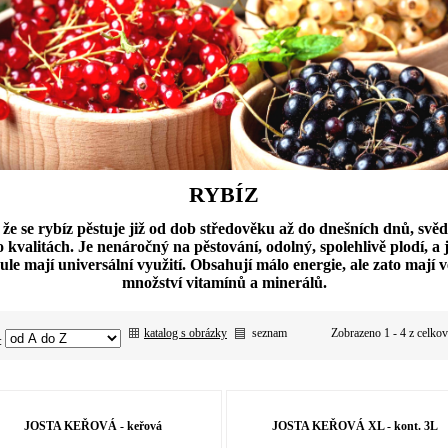
RYBÍZ
 že se rybíz pěstuje již od dob středověku až do dnešních dnů, svěd
o kvalitách. Je nenáročný na pěstování, odolný, spolehlivě plodí, a 
ule mají universální využití. Obsahují málo energie, ale zato mají v
množství vitamínů a minerálů.
katalog s obrázky
seznam
Zobrazeno 1 - 4 z celko
:
JOSTA KEŘOVÁ - keřová
JOSTA KEŘOVÁ XL - kont. 3L