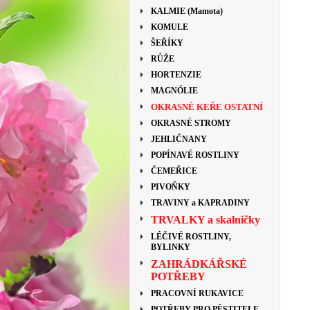
KALMIE (Mamota)
KOMULE
ŠEŘÍKY
RŮŽE
HORTENZIE
MAGNÓLIE
OKRASNÉ KEŘE OSTATNÍ
OKRASNÉ STROMY
JEHLIČNANY
POPÍNAVÉ ROSTLINY
ČEMEŘICE
PIVOŇKY
TRAVINY a KAPRADINY
TRVALKY a skalničky
LÉČIVÉ ROSTLINY,
BYLINKY
ZAHRÁDKÁŘSKÉ
POTŘEBY
PRACOVNÍ RUKAVICE
POTŘEBY PRO PĚSTITELE