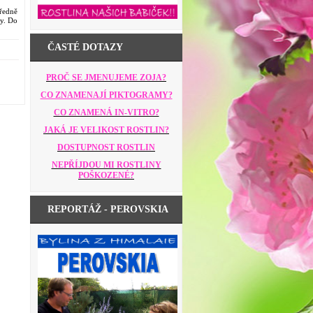
ředně
dy. Do
ČASTÉ DOTAZY
PROČ SE JMENUJEME ZOJA?
CO ZNAMENAJÍ PIKTOGRAMY?
CO ZNAMENÁ IN-VITRO?
JAKÁ JE VELIKOST ROSTLIN?
DOSTUPNOST ROSTLIN
NEPŘÍJDOU MI ROSTLINY
POŠKOZENÉ?
REPORTÁŽ - PEROVSKIA