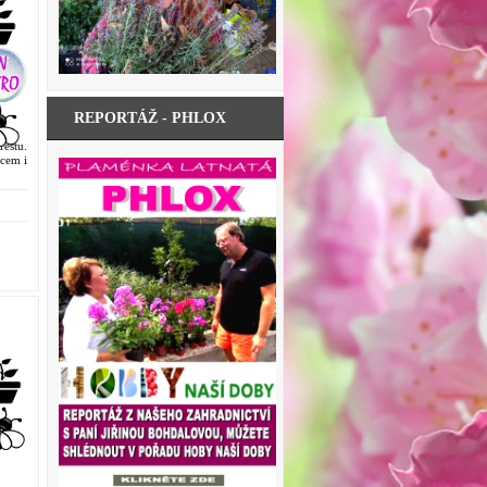
REPORTÁŽ - PHLOX
eštu.
ocem i