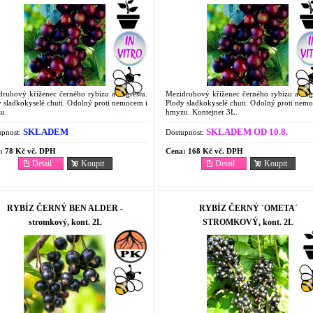
druhový kříženec černého rybízu a angreštu.
Mezidruhový kříženec černého rybízu a angr
 sladkokyselé chuti. Odolný proti nemocem i
Plody sladkokyselé chuti. Odolný proti nem
u.
hmyzu. Kontejner 3L.
SKLADEM
SKLADEM OD 10.8.
pnost:
Dostupnost:
:
78 Kč vč. DPH
Cena:
168 Kč vč. DPH
Detail
Koupit
Detail
Koupit
RYBÍZ ČERNÝ BEN ALDER -
RYBÍZ ČERNÝ ´OMETA´
stromkový, kont. 2L
STROMKOVÝ, kont. 2L