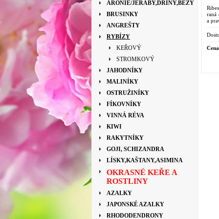
ARONIE/JEŘÁBY,DŘÍNY,BEZY
Ribe
BRUSINKY
raná
a pra
ANGREŠTY
Dostu
RYBÍZY
KEŘOVÝ
Cena
STROMKOVÝ
JAHODNÍKY
MALINÍKY
OSTRUŽINÍKY
FÍKOVNÍKY
VINNÁ RÉVA
KIWI
RAKYTNÍKY
GOJI, SCHIZANDRA
LÍSKY,KAŠTANY,ASIMINA
OKRASNÉ KEŘE A
ROSTLINY
AZALKY
JAPONSKÉ AZALKY
RHODODENDRONY