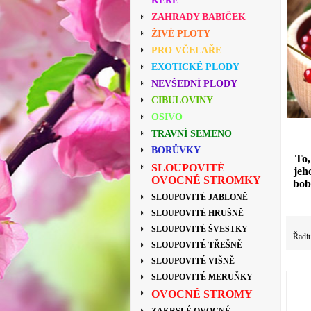
KEŘE
ZAHRADY BABIČEK
ŽIVÉ PLOTY
PRO VČELAŘE
EXOTICKÉ PLODY
NEVŠEDNÍ PLODY
CIBULOVINY
OSIVO
TRAVNÍ SEMENO
BORŮVKY
To,
SLOUPOVITÉ
jeh
OVOCNÉ STROMKY
bob
SLOUPOVITÉ JABLONĚ
SLOUPOVITÉ HRUŠNĚ
SLOUPOVITÉ ŠVESTKY
Řadit
SLOUPOVITÉ TŘEŠNĚ
SLOUPOVITÉ VIŠNĚ
SLOUPOVITÉ MERUŇKY
OVOCNÉ STROMY