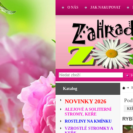
O NÁS
JAK NAKUPOVAT
Katalog
Pod
NOVINKY 2026
KE
ALEJOVÉ A SOLITERNÍ
STROMY, KEŘE
RYB
ROSTLINY NA KMÍNKU
VZROSTLÉ STROMKY A