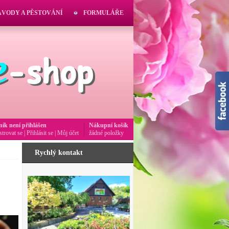
ÁVODY A PĚSTOVÁNÍ
FORMULÁŘE
ník není přihlášen
Nákupní košík
strovat se
|
Přihlásit se
|
Můj účet
žádné položky
Rychlý kontakt