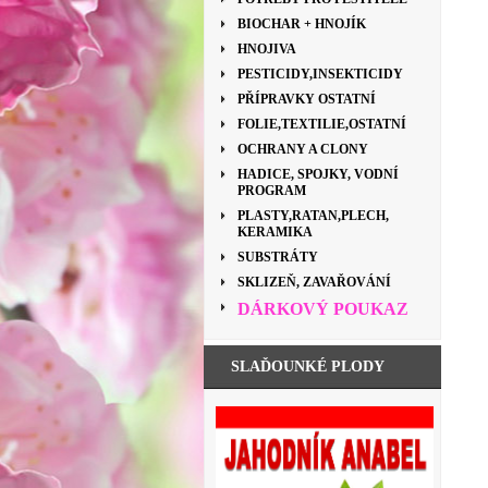
BIOCHAR + HNOJÍK
HNOJIVA
PESTICIDY,INSEKTICIDY
PŘÍPRAVKY OSTATNÍ
FOLIE,TEXTILIE,OSTATNÍ
OCHRANY A CLONY
HADICE, SPOJKY, VODNÍ
PROGRAM
PLASTY,RATAN,PLECH,
KERAMIKA
SUBSTRÁTY
SKLIZEŇ, ZAVAŘOVÁNÍ
DÁRKOVÝ POUKAZ
SLAĎOUNKÉ PLODY