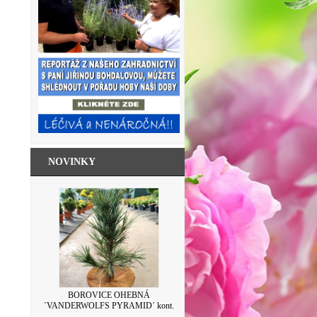
NOVINKY
SKLENICE ZAVAŘOVACÍ S VÍČKEM
BOROVICE OHEBNÁ
´VANDERWOLFS PYRAMID´ kont.
LEVANDULE 500ML
7,5L