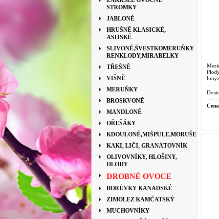
ZAKRSLÉ OVOCNÉ
STROMKY
JABLONĚ
HRUŠNĚ KLASICKÉ,
ASIJSKÉ
SLIVONĚ,ŠVESTKOMERUŇKY
RENKLODY,MIRABELKY
Mezi
TŘEŠNĚ
Plody
VIŠNĚ
hmyz
MERUŇKY
Dostu
BROSKVONĚ
Cena
MANDLONĚ
OŘEŠÁKY
KDOULONĚ,MIŠPULE,MORUŠE
KAKI, LIČI, GRANÁTOVNÍK
OLIVOVNÍKY, HLOŠINY,
HLOHY
DROBNÉ OVOCE
BORŮVKY KANADSKÉ
ZIMOLEZ KAMČATSKÝ
MUCHOVNÍKY