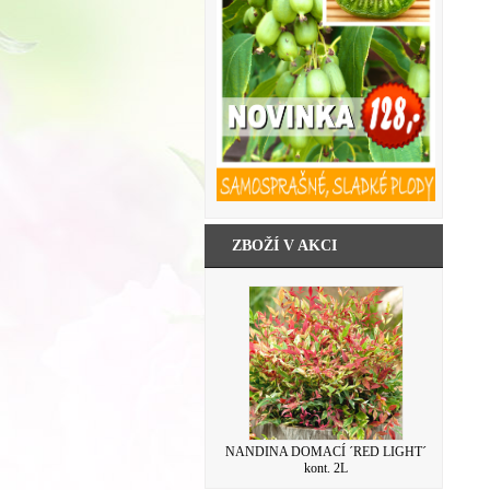
ZBOŽÍ V AKCI
HORTENZIE ´PEPPERMINT´® kont.
NANDINA DOMACÍ ´RED LIGHT´
kont. 2L
3L