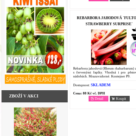
REBARBORA JAHODOVÁ ´FULT
STRAWBERRY SURPRISE´
Rebarbora jahodová (Rheum rhabarbarum) z
s červenými řapíky. Vhodná i pro pěsto
nádobách. Mrazuvzdorné. Kontejner P9.
SKLADEM
Dostupnost:
Cena:
88 Kč vč. DPH
ZBOŽÍ V AKCI
Detail
Koupit