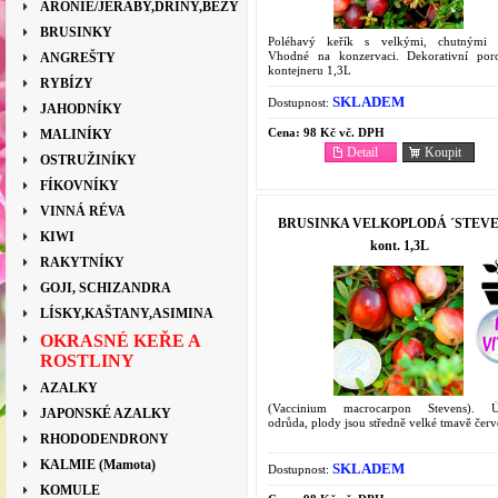
ARONIE/JEŘÁBY,DŘÍNY,BEZY
BRUSINKY
Poléhavý keřík s velkými, chutnými 
Vhodné na konzervaci. Dekorativní por
ANGREŠTY
kontejneru 1,3L
RYBÍZY
SKLADEM
Dostupnost:
JAHODNÍKY
Cena:
98 Kč vč. DPH
MALINÍKY
Detail
Koupit
OSTRUŽINÍKY
FÍKOVNÍKY
VINNÁ RÉVA
BRUSINKA VELKOPLODÁ ´STEVE
KIWI
kont. 1,3L
RAKYTNÍKY
GOJI, SCHIZANDRA
LÍSKY,KAŠTANY,ASIMINA
OKRASNÉ KEŘE A
ROSTLINY
AZALKY
(Vaccinium macrocarpon Stevens). Ú
JAPONSKÉ AZALKY
odrůda, plody jsou středně velké tmavě červ
RHODODENDRONY
KALMIE (Mamota)
SKLADEM
Dostupnost:
KOMULE