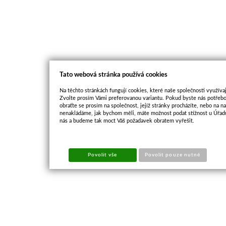
Tato webová stránka používá cookies
Na těchto stránkách fungují cookies, které naše společnosti využívaj
Zvolte prosím Vámi preferovanou variantu. Pokud byste nás potřebo
obraťte se prosím na společnost, jejíž stránky procházíte, nebo na 
nenakládáme, jak bychom měli, máte možnost podat stížnost u Úřadu
nás a budeme tak moct Váš požadavek obratem vyřešit.
Povolit vše
Povolit pouze nutné