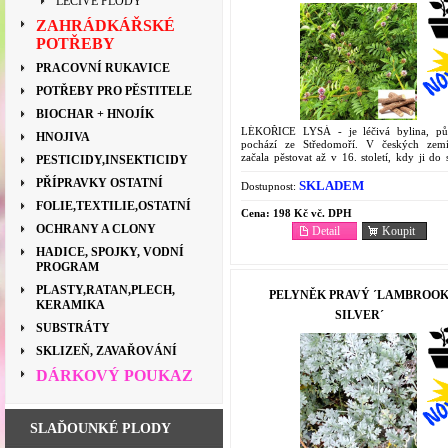
LÉČIVÉ PLODY
ZAHRÁDKÁŘSKÉ
POTŘEBY
PRACOVNÍ RUKAVICE
POTŘEBY PRO PĚSTITELE
BIOCHAR + HNOJÍK
LÉKOŘICE LYSÁ - je léčivá bylina, p
HNOJIVA
pochází ze Středomoří. V českých zem
začala pěstovat až v 16. století, kdy ji do 
PESTICIDY,INSEKTICIDY
Evropy rozšířili benediktini z Bamberku. Z
PŘÍPRAVKY OSTATNÍ
na jižní...
SKLADEM
Dostupnost:
FOLIE,TEXTILIE,OSTATNÍ
Cena:
198 Kč vč. DPH
OCHRANY A CLONY
Detail
Koupit
HADICE, SPOJKY, VODNÍ
PROGRAM
PLASTY,RATAN,PLECH,
PELYNĚK PRAVÝ ´LAMBROO
KERAMIKA
SILVER´
SUBSTRÁTY
SKLIZEŇ, ZAVAŘOVÁNÍ
DÁRKOVÝ POUKAZ
SLAĎOUNKÉ PLODY