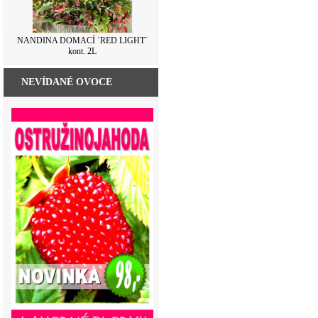
NANDINA DOMACÍ ´RED LIGHT´
kont. 2L
NEVÍDANÉ OVOCE