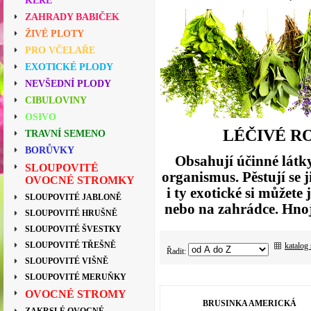
KEŘE
ZAHRADY BABIČEK
ŽIVÉ PLOTY
PRO VČELAŘE
EXOTICKÉ PLODY
NEVŠEDNÍ PLODY
CIBULOVINY
OSIVO
LÉČIVÉ RO
TRAVNÍ SEMENO
BORŮVKY
Obsahují účinné látky
SLOUPOVITÉ
organismus. Pěstují se ji
OVOCNÉ STROMKY
i ty exotické si můžet
SLOUPOVITÉ JABLONĚ
nebo na zahrádce. Hno
SLOUPOVITÉ HRUŠNĚ
SLOUPOVITÉ ŠVESTKY
SLOUPOVITÉ TŘEŠNĚ
katalog
Řadit:
SLOUPOVITÉ VIŠNĚ
SLOUPOVITÉ MERUŇKY
OVOCNÉ STROMY
BRUSINKA AMERICKÁ