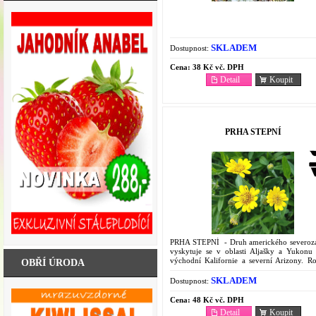
SKLADEM
Dostupnost:
Cena:
38 Kč vč. DPH
Detail
Koupit
PRHA STEPNÍ
PRHA STEPNÍ - Druh amerického severoz
vyskytuje se v oblasti Aljašky a Yukonu
východní Kalifornie a severní Arizony. Ro
OBŘÍ ÚRODA
vlhkých loukách, v křovinách a v pá
mořského...
SKLADEM
Dostupnost:
Cena:
48 Kč vč. DPH
Detail
Koupit