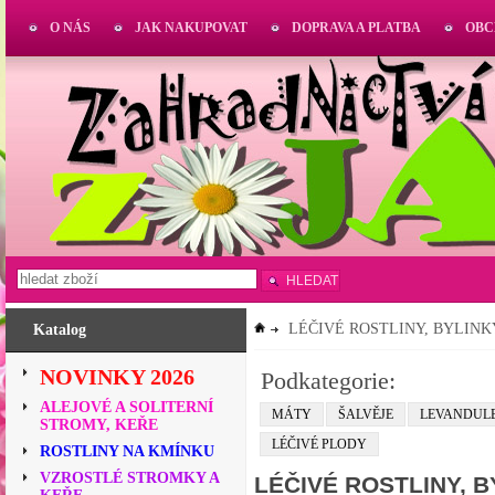
O NÁS
JAK NAKUPOVAT
DOPRAVA A PLATBA
OBC
HLEDAT
LÉČIVÉ ROSTLINY, BYLINK
Katalog
NOVINKY 2026
Podkategorie:
ALEJOVÉ A SOLITERNÍ
MÁTY
ŠALVĚJE
LEVANDUL
STROMY, KEŘE
LÉČIVÉ PLODY
ROSTLINY NA KMÍNKU
VZROSTLÉ STROMKY A
LÉČIVÉ ROSTLINY, B