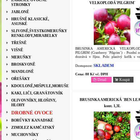
ZAKRSLÉ OVOCNÉ
VELKOPLODÁ´PILGRIM´
STROMKY
JABLONĚ
HRUŠNĚ KLASICKÉ,
ASIJSKÉ
SLIVONĚ,ŠVESTKOMERUŇKY
RENKLODY,MIRABELKY
TŘEŠNĚ
BRUSINKA AMERICKÁ VELKOPLO
VIŠNĚ
PILGRIM (Cranberry ´Pilgrim´) - Pozdní o
dozrává v říjnu. Polo plazivý keřík s v
MERUŇKY
velmi aromatickými plody. V kontejneru P9
BROSKVONĚ
SKLADEM
Dostupnost:
MANDLONĚ
Cena:
88 Kč vč. DPH
OŘEŠÁKY
Detail
Koupit
KDOULONĚ,MIŠPULE,MORUŠE
KAKI, LIČI, GRANÁTOVNÍK
BRUSINKA AMERICKÁ ´BEN LE
OLIVOVNÍKY, HLOŠINY,
HLOHY
kont. 1,3L
DROBNÉ OVOCE
BORŮVKY KANADSKÉ
ZIMOLEZ KAMČATSKÝ
MUCHOVNÍKY