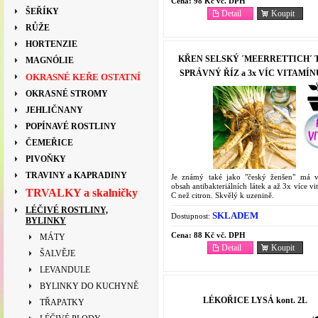
Cena:
98 Kč vč. DPH
ŠEŘÍKY
Detail
Koupit
RŮŽE
HORTENZIE
KŘEN SELSKÝ ´MEERRETTICH´ 
MAGNÓLIE
SPRÁVNÝ ŘÍZ a 3x VÍC VITAMÍN
OKRASNÉ KEŘE OSTATNÍ
OKRASNÉ STROMY
JEHLIČNANY
POPÍNAVÉ ROSTLINY
ČEMEŘICE
PIVOŇKY
TRAVINY a KAPRADINY
Je známý také jako "český ženšen" má 
obsah antibakteriálních látek a až 3x více v
TRVALKY a skalničky
C než citron. Skvělý k uzenině.
LÉČIVÉ ROSTLINY,
SKLADEM
Dostupnost:
BYLINKY
Cena:
88 Kč vč. DPH
MÁTY
Detail
Koupit
ŠALVĚJE
LEVANDULE
BYLINKY DO KUCHYNĚ
LÉKOŘICE LYSÁ kont. 2L
TŘAPATKY