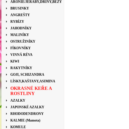
ARONIE/JEŘÁBY,DŘÍNY,BEZY
BRUSINKY
ANGREŠTY
RYBÍZY
JAHODNÍKY
MALINÍKY
OSTRUŽINÍKY
FÍKOVNÍKY
VINNÁ RÉVA
KIWI
RAKYTNÍKY
GOJI, SCHIZANDRA
LÍSKY,KAŠTANY,ASIMINA
OKRASNÉ KEŘE A
ROSTLINY
AZALKY
JAPONSKÉ AZALKY
RHODODENDRONY
KALMIE (Mamota)
KOMULE