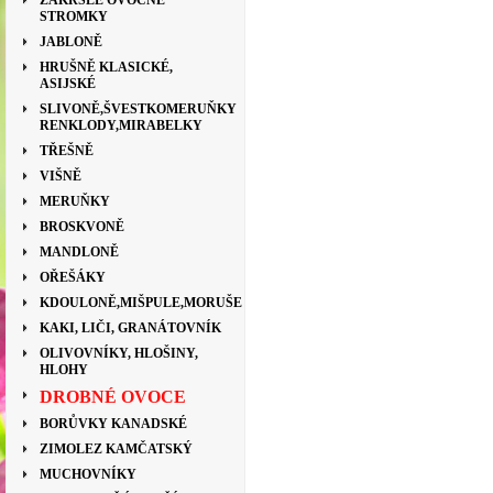
ZAKRSLÉ OVOCNÉ
STROMKY
JABLONĚ
HRUŠNĚ KLASICKÉ,
ASIJSKÉ
SLIVONĚ,ŠVESTKOMERUŇKY
RENKLODY,MIRABELKY
TŘEŠNĚ
VIŠNĚ
MERUŇKY
BROSKVONĚ
MANDLONĚ
OŘEŠÁKY
KDOULONĚ,MIŠPULE,MORUŠE
KAKI, LIČI, GRANÁTOVNÍK
OLIVOVNÍKY, HLOŠINY,
HLOHY
DROBNÉ OVOCE
BORŮVKY KANADSKÉ
ZIMOLEZ KAMČATSKÝ
MUCHOVNÍKY