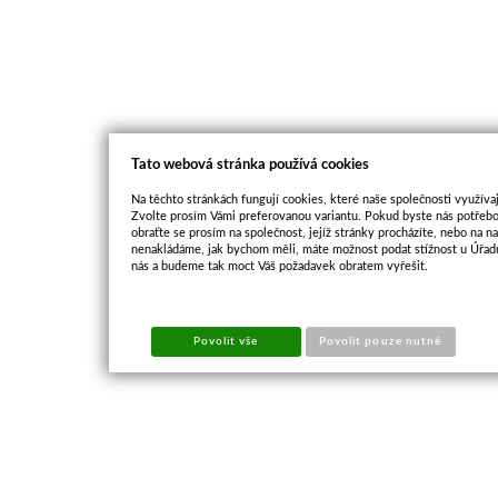
Tato webová stránka používá cookies
Na těchto stránkách fungují cookies, které naše společnosti využívaj
Zvolte prosím Vámi preferovanou variantu. Pokud byste nás potřebo
obraťte se prosím na společnost, jejíž stránky procházíte, nebo na 
nenakládáme, jak bychom měli, máte možnost podat stížnost u Úřadu
nás a budeme tak moct Váš požadavek obratem vyřešit.
Povolit vše
Povolit pouze nutné