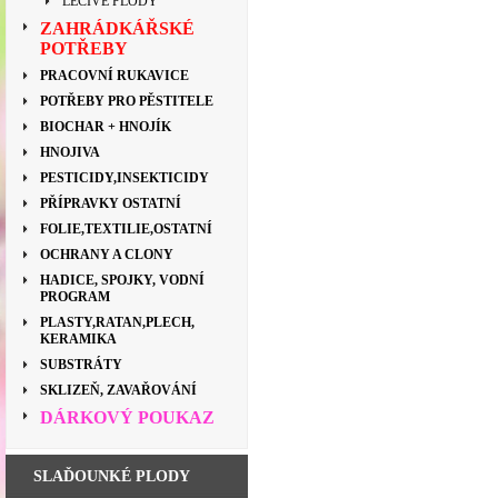
LÉČIVÉ PLODY
ZAHRÁDKÁŘSKÉ
POTŘEBY
PRACOVNÍ RUKAVICE
POTŘEBY PRO PĚSTITELE
BIOCHAR + HNOJÍK
HNOJIVA
PESTICIDY,INSEKTICIDY
PŘÍPRAVKY OSTATNÍ
FOLIE,TEXTILIE,OSTATNÍ
OCHRANY A CLONY
HADICE, SPOJKY, VODNÍ
PROGRAM
PLASTY,RATAN,PLECH,
KERAMIKA
SUBSTRÁTY
SKLIZEŇ, ZAVAŘOVÁNÍ
DÁRKOVÝ POUKAZ
SLAĎOUNKÉ PLODY