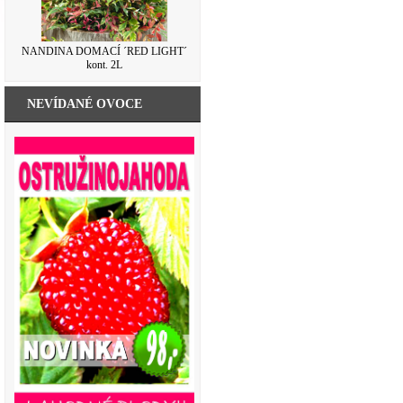
NANDINA DOMACÍ ´RED LIGHT´
kont. 2L
NEVÍDANÉ OVOCE