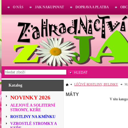
O NÁS
JAK NAKUPOVAT
DOPRAVA A PLATBA
OBC
HLEDAT
LÉČIVÉ ROSTLINY, BYLINKY
M
Katalog
MÁTY
NOVINKY 2026
V této katego
ALEJOVÉ A SOLITERNÍ
STROMY, KEŘE
ROSTLINY NA KMÍNKU
VZROSTLÉ STROMKY A