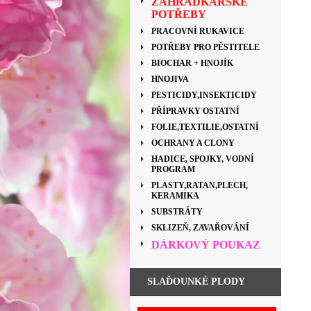
ZAHRÁDKÁŘSKÉ
POTŘEBY
PRACOVNÍ RUKAVICE
POTŘEBY PRO PĚSTITELE
BIOCHAR + HNOJÍK
HNOJIVA
PESTICIDY,INSEKTICIDY
PŘÍPRAVKY OSTATNÍ
FOLIE,TEXTILIE,OSTATNÍ
OCHRANY A CLONY
HADICE, SPOJKY, VODNÍ
PROGRAM
PLASTY,RATAN,PLECH,
KERAMIKA
SUBSTRÁTY
SKLIZEŇ, ZAVAŘOVÁNÍ
DÁRKOVÝ POUKAZ
SLAĎOUNKÉ PLODY