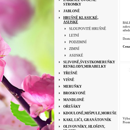
ZAKRSLÉ OVOCNÉ
STROMKY
JABLONĚ
HRUŠNĚ KLASICKÉ,
ASIJSKÉ
BAL
zakr
SLOUPOVITÉ HRUŠNĚ
střed
střed
LETNÍ
jsou 
Dostu
PODZIMNÍ
Cena
ZIMNÍ
ASIJSKÉ
SLIVONĚ,ŠVESTKOMERUŇKY
RENKLODY,MIRABELKY
TŘEŠNĚ
VIŠNĚ
MERUŇKY
BROSKVONĚ
MANDLONĚ
OŘEŠÁKY
KDOULONĚ,MIŠPULE,MORUŠE
Výbo
KAKI, LIČI, GRANÁTOVNÍK
Pros
OLIVOVNÍKY, HLOŠINY,