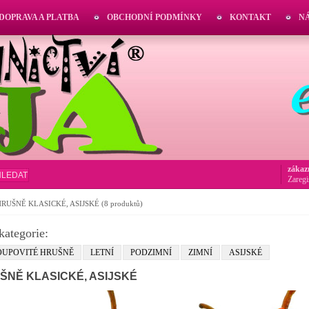
DOPRAVA A PLATBA
OBCHODNÍ PODMÍNKY
KONTAKT
N
zákaz
HLEDAT
Zaregi
HRUŠNĚ KLASICKÉ, ASIJSKÉ
(8 produktů)
kategorie:
OUPOVITÉ HRUŠNĚ
LETNÍ
PODZIMNÍ
ZIMNÍ
ASIJSKÉ
ŠNĚ KLASICKÉ, ASIJSKÉ