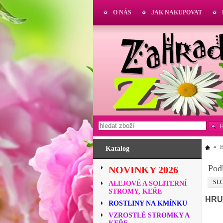
O NÁS
JAK NAKUPOVAT
Katalog
Pod
NOVINKY 2026
SL
ALEJOVÉ A SOLITERNÍ
STROMY, KEŘE
HRU
ROSTLINY NA KMÍNKU
VZROSTLÉ STROMKY A