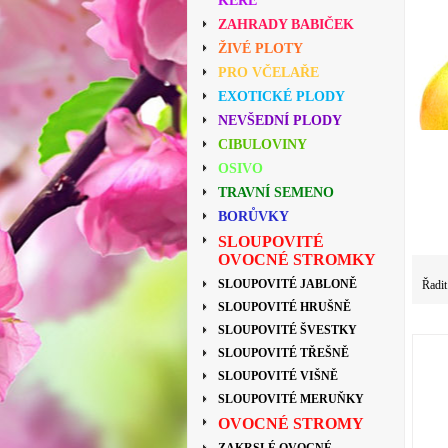
KEŘE
ZAHRADY BABIČEK
ŽIVÉ PLOTY
PRO VČELAŘE
EXOTICKÉ PLODY
NEVŠEDNÍ PLODY
CIBULOVINY
OSIVO
TRAVNÍ SEMENO
BORŮVKY
SLOUPOVITÉ
OVOCNÉ STROMKY
SLOUPOVITÉ JABLONĚ
Řadit
SLOUPOVITÉ HRUŠNĚ
SLOUPOVITÉ ŠVESTKY
SLOUPOVITÉ TŘEŠNĚ
SLOUPOVITÉ VIŠNĚ
SLOUPOVITÉ MERUŇKY
OVOCNÉ STROMY