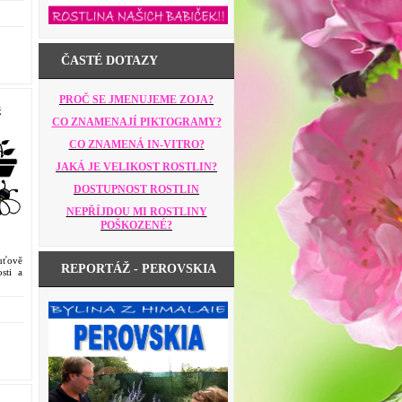
ČASTÉ DOTAZY
PROČ SE JMENUJEME ZOJA?
ž
CO ZNAMENAJÍ PIKTOGRAMY?
CO ZNAMENÁ IN-VITRO?
JAKÁ JE VELIKOST ROSTLIN?
DOSTUPNOST ROSTLIN
NEPŘÍJDOU MI ROSTLINY
POŠKOZENÉ?
uťově
REPORTÁŽ - PEROVSKIA
sti a