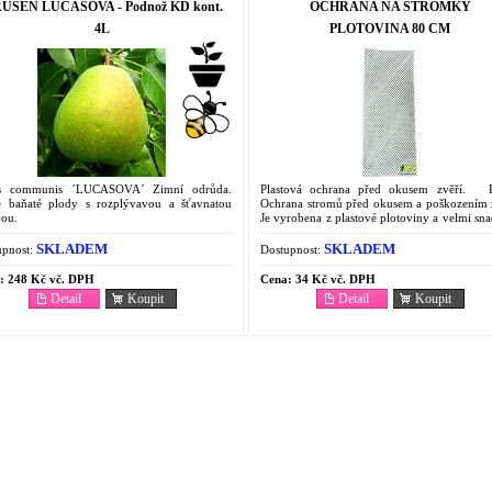
UŠEŇ LUCASOVA - Podnož KD kont.
OCHRANA NA STROMKY
4L
PLOTOVINA 80 CM
s communis ´LUCASOVA´ Zimní odrůda.
Plastová ochrana před okusem zvěří. P
é baňaté plody s rozplývavou a šťavnatou
Ochrana stromů před okusem a poškozením z
nou.
Je vyrobena z plastové plotoviny a velmi sn
rychle ji lze připevnit na kmen stromu...
SKLADEM
SKLADEM
pnost:
Dostupnost:
:
248 Kč vč. DPH
Cena:
34 Kč vč. DPH
Detail
Koupit
Detail
Koupit