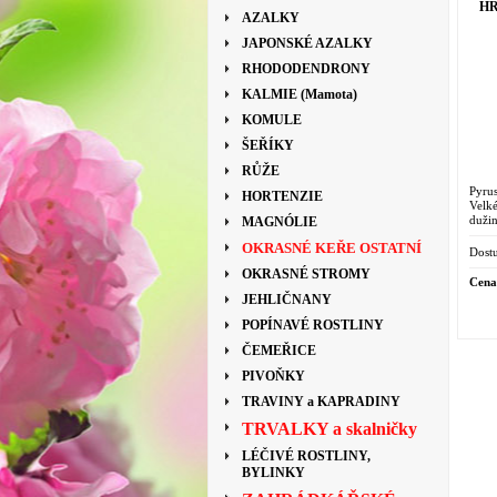
HR
AZALKY
JAPONSKÉ AZALKY
RHODODENDRONY
KALMIE (Mamota)
KOMULE
ŠEŘÍKY
RŮŽE
Pyru
HORTENZIE
Velk
duži
MAGNÓLIE
OKRASNÉ KEŘE OSTATNÍ
Dostu
OKRASNÉ STROMY
Cena
JEHLIČNANY
POPÍNAVÉ ROSTLINY
ČEMEŘICE
PIVOŇKY
TRAVINY a KAPRADINY
TRVALKY a skalničky
LÉČIVÉ ROSTLINY,
BYLINKY