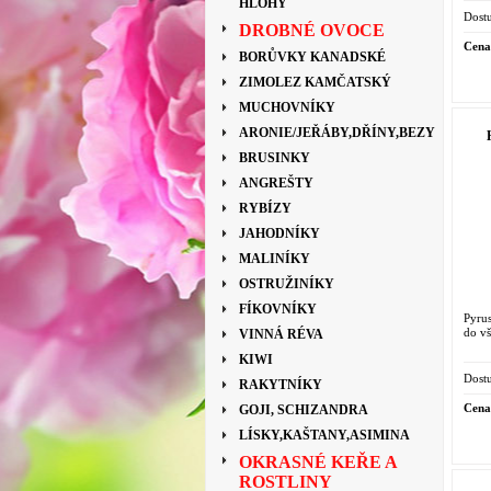
HLOHY
Dostu
DROBNÉ OVOCE
Cena
BORŮVKY KANADSKÉ
ZIMOLEZ KAMČATSKÝ
MUCHOVNÍKY
ARONIE/JEŘÁBY,DŘÍNY,BEZY
BRUSINKY
ANGREŠTY
RYBÍZY
JAHODNÍKY
MALINÍKY
OSTRUŽINÍKY
FÍKOVNÍKY
Pyru
do vš
VINNÁ RÉVA
KIWI
Dostu
RAKYTNÍKY
Cena
GOJI, SCHIZANDRA
LÍSKY,KAŠTANY,ASIMINA
OKRASNÉ KEŘE A
ROSTLINY