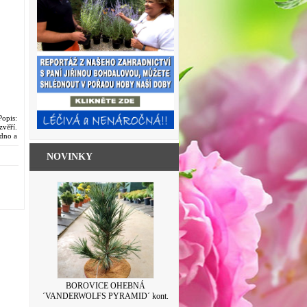
opis:
věří.
adno a
NOVINKY
SKLENICE ZAVAŘOVACÍ S VÍČKEM
BOROVICE OHEBNÁ
´VANDERWOLFS PYRAMID´ kont.
LEVANDULE 500ML
7,5L