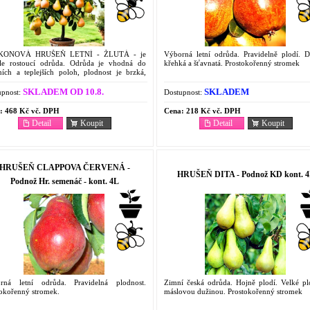
KONOVÁ HRUŠEŇ LETNÍ - ŽLUTÁ - je
Výborná letní odrůda. Pravidelně plodí. D
sle rostoucí odrůda. Odrůda je vhodná do
křehká a šťavnatá. Prostokořenný stromek
ních a teplejších poloh, plodnost je brzká,
ní a pravidelná. Plody se sklízejí srpnu. Plody
středně velké,...
SKLADEM OD 10.8.
SKLADEM
pnost:
Dostupnost:
:
468 Kč vč. DPH
Cena:
218 Kč vč. DPH
Detail
Koupit
Detail
Koupit
HRUŠEŇ CLAPPOVA ČERVENÁ -
HRUŠEŇ DITA - Podnož KD kont. 
Podnož Hr. semenáč - kont. 4L
rná letní odrůda. Pravidelná plodnost.
Zimní česká odrůda. Hojně plodí. Velké pl
tokořenný stromek.
máslovou dužinou. Prostokořenný stromek