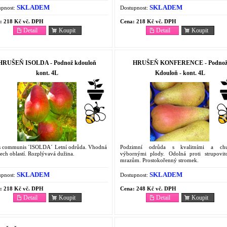
SKLADEM
SKLADEM
pnost:
Dostupnost:
:
218 Kč vč. DPH
Cena:
218 Kč vč. DPH
Detail
Koupit
Detail
Koupit
HRUŠEŇ ISOLDA - Podnož kdouloň
HRUŠEŇ KONFERENCE - Podno
kont. 4L
Kdouloň - kont. 4L
s communis ´ISOLDA´ Letní odrůda. Vhodná
Podzimní odrůda s kvalitními a ch
ech oblastí. Rozplývavá dužina.
výbornými plody. Odolná proti strupovito
mrazům. Prostokořenný stromek.
SKLADEM
SKLADEM
pnost:
Dostupnost:
:
218 Kč vč. DPH
Cena:
248 Kč vč. DPH
Detail
Koupit
Detail
Koupit