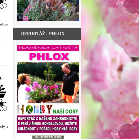
užina
REPORTÁŽ - PHLOX
4L
ody s