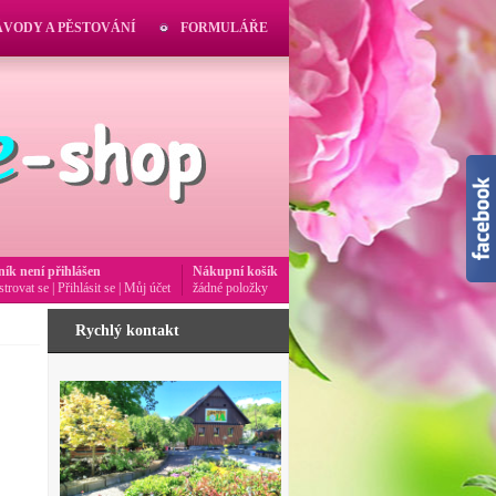
ÁVODY A PĚSTOVÁNÍ
FORMULÁŘE
ník není přihlášen
Nákupní košík
strovat se
|
Přihlásit se
|
Můj účet
žádné položky
Rychlý kontakt