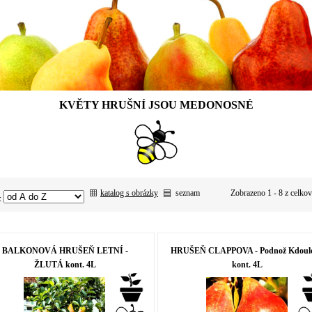
KVĚTY HRUŠNÍ JSOU MEDONOSNÉ
katalog s obrázky
seznam
Zobrazeno 1 - 8 z celko
:
BALKONOVÁ HRUŠEŇ LETNÍ -
HRUŠEŇ CLAPPOVA - Podnož Kdoulo
ŽLUTÁ kont. 4L
kont. 4L