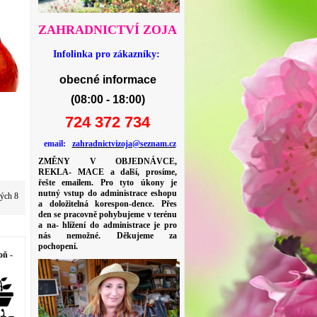
ZAHRADNICTVÍ ZOJA
Infolinka pro zákazníky:
obecné informace
(08:00 - 18:00)
724 372 734
email:
zahradnictvizoja@seznam.cz
ZMĚNY V OBJEDNÁVCE,
REKLA- MACE a další, prosíme,
řešte emailem. Pro tyto úkony je
nutný vstup do administrace eshopu
vých 8
a doložitelná korespon-dence. Přes
den se pracovně pohybujeme v terénu
a na- hlížení do administrace je pro
nás nemožné. Děkujeme za
pochopení.
ň -