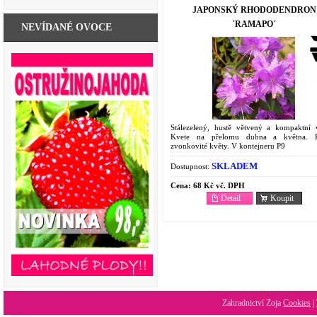
JAPONSKÝ RHODODENDRON
´RAMAPO´
NEVÍDANÉ OVOCE
Stálezelený, hustě větvený a kompaktní v
Kvete na přelomu dubna a května. K
zvonkovité květy. V kontejneru P9
SKLADEM
Dostupnost:
Cena:
68 Kč vč. DPH
Detail
Koupit
Zahradnictví Zoja
Cookies
|