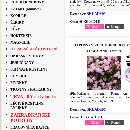
malý keř. Dosahuje výšky 40-60 cm a šířky
RHODODENDRONY
cm. Vytváří nálevkovité, růžovo bílé kv
KALMIE (Mamota)
konce května do poloviny června. Veliké c
cm. Listy jsou...
SKLADEM
Dostupnost:
KOMULE
Cena:
88 Kč vč. DPH
ŠEŘÍKY
Detail
Koupit
RŮŽE
HORTENZIE
MAGNÓLIE
JAPONSKÝ RHODODENDRON X
OKRASNÉ KEŘE OSTATNÍ
´PEGGY ANN´ kont. 2L
OKRASNÉ STROMY
JEHLIČNANY
POPÍNAVÉ ROSTLINY
ČEMEŘICE
PIVOŇKY
TRAVINY a KAPRADINY
(Rhododendron obtusum ´Peggy Ann
TRVALKY a skalničky
zdvojené kontrastně vybarvené květy. Kv
začátku května. V kontejneru 2L.
LÉČIVÉ ROSTLINY,
BYLINKY
SKLADEM
Dostupnost:
ZAHRÁDKÁŘSKÉ
Cena:
188 Kč vč. DPH
POTŘEBY
Detail
Koupit
PRACOVNÍ RUKAVICE