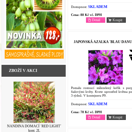
SKLADEM
Dostupnost:
Cena:
88 Kč vč. DPH
Detail
Koupit
JAPONSKÁ AZALKA ´BLAU DANU
ZBOŽÍ V AKCI
Pomalu rostoucí stálezelený keřík s pur
fialovými květy. Kvete uprostřed května p
3 týdnů. V kontejneru P9.
SKLADEM
Dostupnost:
Cena:
78 Kč vč. DPH
Detail
Koupit
NANDINA DOMACÍ ´RED LIGHT´
kont. 2L