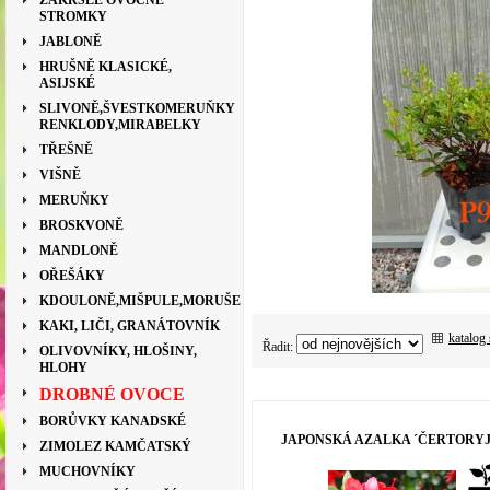
ZAKRSLÉ OVOCNÉ
STROMKY
JABLONĚ
HRUŠNĚ KLASICKÉ,
ASIJSKÉ
SLIVONĚ,ŠVESTKOMERUŇKY
RENKLODY,MIRABELKY
TŘEŠNĚ
VIŠNĚ
MERUŇKY
BROSKVONĚ
MANDLONĚ
OŘEŠÁKY
KDOULONĚ,MIŠPULE,MORUŠE
KAKI, LIČI, GRANÁTOVNÍK
katalog
Řadit:
OLIVOVNÍKY, HLOŠINY,
HLOHY
DROBNÉ OVOCE
BORŮVKY KANADSKÉ
JAPONSKÁ AZALKA ´ČERTORYJ
ZIMOLEZ KAMČATSKÝ
MUCHOVNÍKY