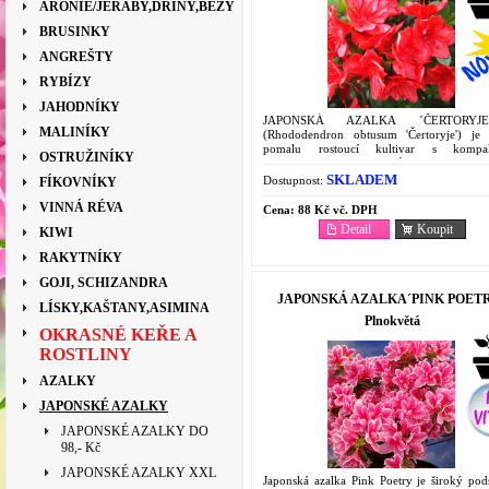
ARONIE/JEŘÁBY,DŘÍNY,BEZY
BRUSINKY
ANGREŠTY
RYBÍZY
JAHODNÍKY
JAPONSKÁ AZALKA ´ČERTORYJ
MALINÍKY
(Rhododendron obtusum 'Čertoryje') je 
pomalu rostoucí kultivar s kompak
OSTRUŽINÍKY
vzpřímeným tvarem, dorůstající 50–100
květnu bohatě kvete velkými, sytě až purpur
SKLADEM
Dostupnost:
FÍKOVNÍKY
VINNÁ RÉVA
Cena:
88 Kč vč. DPH
Detail
Koupit
KIWI
RAKYTNÍKY
GOJI, SCHIZANDRA
JAPONSKÁ AZALKA´PINK POET
LÍSKY,KAŠTANY,ASIMINA
Plnokvětá
OKRASNÉ KEŘE A
ROSTLINY
AZALKY
JAPONSKÉ AZALKY
JAPONSKÉ AZALKY DO
98,- Kč
JAPONSKÉ AZALKY XXL
Japonská azalka Pink Poetry je široký pods