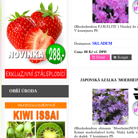
(Rhododendron P.J.M.ELITE´) Vhodný do s
V kontejneru P9.
SKLADEM
Dostupnost:
Cena:
88 Kč vč. DPH
Detail
Koupit
JAPONSKÁ AZALKA ´MOERHEI
OBŘÍ ÚRODA
(Rhododendron obtusum ´Moerheim)NOV
Krásné modrofialové květy. Nízký keřík 
do skalek. V kontejneru P9.