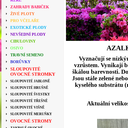
KEŘE
ZAHRADY BABIČEK
ŽIVÉ PLOTY
PRO VČELAŘE
EXOTICKÉ PLODY
NEVŠEDNÍ PLODY
CIBULOVINY
AZAL
OSIVO
TRAVNÍ SEMENO
Vyznačují se nízký
BORŮVKY
vzrůstem. Vynikají 
SLOUPOVITÉ
škálou barevnosti. D
OVOCNÉ STROMKY
Jsou stále zelené neb
SLOUPOVITÉ JABLONĚ
kyselého substrátu (r
SLOUPOVITÉ HRUŠNĚ
SLOUPOVITÉ ŠVESTKY
SLOUPOVITÉ TŘEŠNĚ
Aktuální velikos
SLOUPOVITÉ VIŠNĚ
SLOUPOVITÉ MERUŇKY
OVOCNÉ STROMY