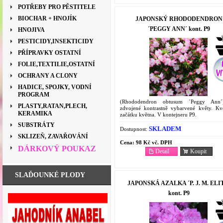
POTŘEBY PRO PĚSTITELE
BIOCHAR + HNOJÍK
JAPONSKÝ RHODODENDRON
´PEGGY ANN´ kont. P9
HNOJIVA
PESTICIDY,INSEKTICIDY
PŘÍPRAVKY OSTATNÍ
FOLIE,TEXTILIE,OSTATNÍ
OCHRANY A CLONY
HADICE, SPOJKY, VODNÍ
PROGRAM
(Rhododendron obtusum ´Peggy Ann
PLASTY,RATAN,PLECH,
zdvojené kontrastně vybarvené květy. Kv
KERAMIKA
začátku května. V kontejneru P9.
SUBSTRÁTY
SKLADEM
Dostupnost:
SKLIZEŇ, ZAVAŘOVÁNÍ
Cena:
98 Kč vč. DPH
DÁRKOVÝ POUKAZ
Detail
Koupit
SLAĎOUNKÉ PLODY
JAPONSKÁ AZALKA ´P. J. M. ELI
kont. P9