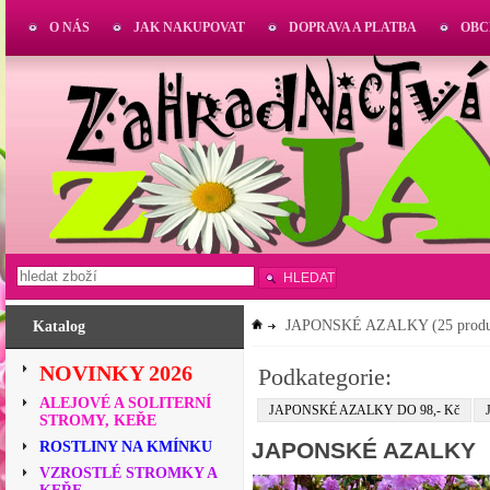
O NÁS
JAK NAKUPOVAT
DOPRAVA A PLATBA
OBC
HLEDAT
JAPONSKÉ AZALKY
(25 prod
Katalog
NOVINKY 2026
Podkategorie:
ALEJOVÉ A SOLITERNÍ
JAPONSKÉ AZALKY DO 98,- Kč
STROMY, KEŘE
JAPONSKÉ AZALKY
ROSTLINY NA KMÍNKU
VZROSTLÉ STROMKY A