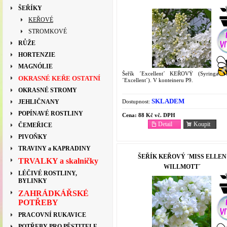
ŠEŘÍKY
KEŘOVÉ
STROMKOVÉ
RŮŽE
HORTENZIE
MAGNÓLIE
Šeřík ´Excellent´ KEŘOVÝ (Syringa vu
OKRASNÉ KEŘE OSTATNÍ
´Excellent´). V konteineru P9.
OKRASNÉ STROMY
SKLADEM
Dostupnost:
JEHLIČNANY
POPÍNAVÉ ROSTLINY
Cena:
88 Kč vč. DPH
Detail
Koupit
ČEMEŘICE
PIVOŇKY
TRAVINY a KAPRADINY
ŠEŘÍK KEŘOVÝ ´MISS ELLEN
TRVALKY a skalničky
WILLMOTT´
LÉČIVÉ ROSTLINY,
BYLINKY
ZAHRÁDKÁŘSKÉ
POTŘEBY
PRACOVNÍ RUKAVICE
POTŘEBY PRO PĚSTITELE