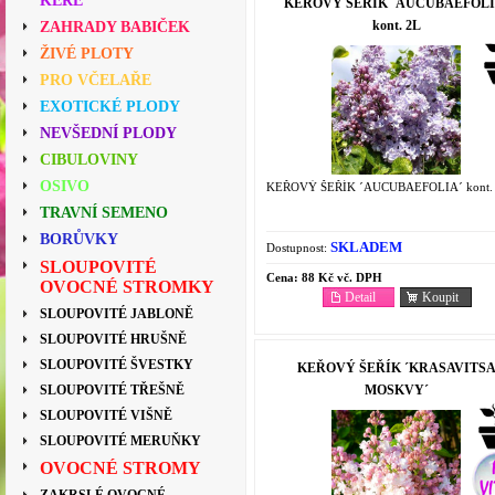
KEŘE
KEŘOVÝ ŠEŘÍK ´AUCUBAEFOLI
kont. 2L
ZAHRADY BABIČEK
ŽIVÉ PLOTY
PRO VČELAŘE
EXOTICKÉ PLODY
NEVŠEDNÍ PLODY
CIBULOVINY
OSIVO
KEŘOVÝ ŠEŘÍK ´AUCUBAEFOLIA´ kont.
TRAVNÍ SEMENO
BORŮVKY
SKLADEM
Dostupnost:
SLOUPOVITÉ
Cena:
88 Kč vč. DPH
OVOCNÉ STROMKY
Detail
Koupit
SLOUPOVITÉ JABLONĚ
SLOUPOVITÉ HRUŠNĚ
SLOUPOVITÉ ŠVESTKY
KEŘOVÝ ŠEŘÍK ´KRASAVITS
MOSKVY´
SLOUPOVITÉ TŘEŠNĚ
SLOUPOVITÉ VIŠNĚ
SLOUPOVITÉ MERUŇKY
OVOCNÉ STROMY