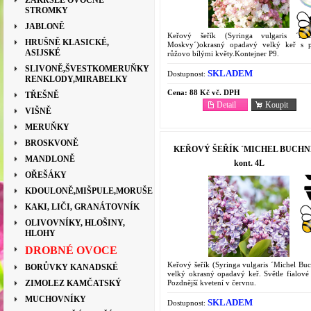
ZAKRSLÉ OVOCNÉ
STROMKY
JABLONĚ
Keřový šeřík (Syringa vulgaris ´Kras
HRUŠNĚ KLASICKÉ,
Moskvy´)okrasný opadavý velký keř s 
ASIJSKÉ
růžovo bílými květy.Kontejner P9.
SLIVONĚ,ŠVESTKOMERUŇKY
SKLADEM
Dostupnost:
RENKLODY,MIRABELKY
Cena:
88 Kč vč. DPH
TŘEŠNĚ
Detail
Koupit
VIŠNĚ
MERUŇKY
BROSKVONĚ
KEŘOVÝ ŠEŘÍK ´MICHEL BUCHN
MANDLONĚ
kont. 4L
OŘEŠÁKY
KDOULONĚ,MIŠPULE,MORUŠE
KAKI, LIČI, GRANÁTOVNÍK
OLIVOVNÍKY, HLOŠINY,
HLOHY
DROBNÉ OVOCE
Keřový šeřík (Syringa vulgaris ´Michel Buc
BORŮVKY KANADSKÉ
velký okrasný opadavý keř. Světle fialové 
Pozdnější kvetení v červnu.
ZIMOLEZ KAMČATSKÝ
MUCHOVNÍKY
SKLADEM
Dostupnost: