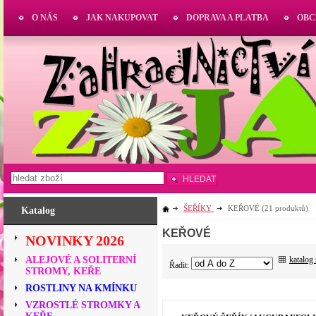
O NÁS
JAK NAKUPOVAT
DOPRAVA A PLATBA
OBC
HLEDAT
ŠEŘÍKY
KEŘOVÉ
(21 produktů)
Katalog
KEŘOVÉ
NOVINKY 2026
katalog
ALEJOVÉ A SOLITERNÍ
Řadit:
STROMY, KEŘE
ROSTLINY NA KMÍNKU
VZROSTLÉ STROMKY A