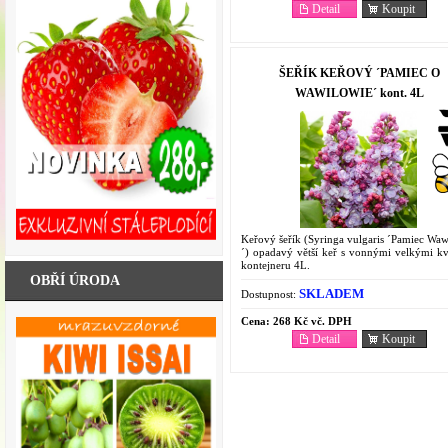
Detail
Koupit
ŠEŘÍK KEŘOVÝ ´PAMIEC O
WAWILOWIE´ kont. 4L
Keřový šeřík (Syringa vulgaris ´Pamiec Waw
´) opadavý větší keř s vonnými velkými kv
kontejneru 4L.
OBŘÍ ÚRODA
SKLADEM
Dostupnost:
Cena:
268 Kč vč. DPH
Detail
Koupit