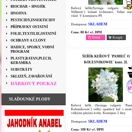
BIOCHAR + HNOJÍK
Keřový šeřík(Syringa vulgaris ´Miss
Willmott´) bohaté květenství. Velmi inte
HNOJIVA
vůně. V kontejneru P9.
PESTICIDY,INSEKTICIDY
SKLADEM
Dostupnost:
PŘÍPRAVKY OSTATNÍ
Cena:
88 Kč vč. DPH
FOLIE,TEXTILIE,OSTATNÍ
Detail
Koupit
OCHRANY A CLONY
HADICE, SPOJKY, VODNÍ
PROGRAM
ŠEŘÍK KEŘOVÝ ´PAMIEĆ O
PLASTY,RATAN,PLECH,
KOLESNIKOWIE´ kont. 2L
KERAMIKA
SUBSTRÁTY
SKLIZEŇ, ZAVAŘOVÁNÍ
DÁRKOVÝ POUKAZ
SLAĎOUNKÉ PLODY
Keřový šeřík (Syringa vulgaris ´Pam
Kolesnikowie´) velký opadavý keř s neob
velkými plnými květy. Kontejner 2 litry.
SKLADEM
Dostupnost:
Cena:
188 Kč vč. DPH