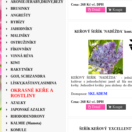
ARONIE/JEŘÁBY,DŘÍNY,BEZY
Cena:
268 Kč vč. DPH
BRUSINKY
Detail
Koupit
ANGREŠTY
RYBÍZY
JAHODNÍKY
KEŘOVÝ ŠEŘÍK ´NADĚŽDA´ kont.
MALINÍKY
OSTRUŽINÍKY
FÍKOVNÍKY
VINNÁ RÉVA
KIWI
RAKYTNÍKY
GOJI, SCHIZANDRA
KEŘOVÝ ŠEŘÍK ´NADĚŽDA´ - jedná
kultivar s jednoduchými jasně až lila m
LÍSKY,KAŠTANY,ASIMINA
květy. Jednotlivé kvítky jsou složeny do d
lat a slabě voní. Dorůstá až do výšk
OKRASNÉ KEŘE A
Vhodný...
SKLADEM
Dostupnost:
ROSTLINY
Cena:
268 Kč vč. DPH
AZALKY
Detail
Koupit
JAPONSKÉ AZALKY
RHODODENDRONY
KALMIE (Mamota)
ŠEŘÍK KEŘOVÝ ´EXCELLENT
KOMULE