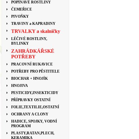
POPÍNAVÉ ROSTLINY
ČEMEŘICE
PIVOŇKY
TRAVINY a KAPRADINY
TRVALKY a skalničky
LÉČIVÉ ROSTLINY,
BYLINKY
ZAHRÁDKÁŘSKÉ
POTŘEBY
PRACOVNÍ RUKAVICE
POTŘEBY PRO PĚSTITELE
BIOCHAR + HNOJÍK
HNOJIVA
PESTICIDY,INSEKTICIDY
PŘÍPRAVKY OSTATNÍ
FOLIE,TEXTILIE,OSTATNÍ
OCHRANY A CLONY
HADICE, SPOJKY, VODNÍ
PROGRAM
PLASTY,RATAN,PLECH,
KERAMIKA