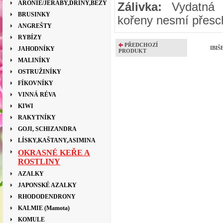
ARONIE/JEŘÁBY,DŘÍNY,BEZY
Zálivka:
Vydatná b
BRUSINKY
kořeny nesmí přesc
ANGREŠTY
RYBÍZY
PŘEDCHOZÍ
IBIŠ
JAHODNÍKY
PRODUKT
MALINÍKY
OSTRUŽINÍKY
FÍKOVNÍKY
VINNÁ RÉVA
KIWI
RAKYTNÍKY
GOJI, SCHIZANDRA
LÍSKY,KAŠTANY,ASIMINA
OKRASNÉ KEŘE A
ROSTLINY
AZALKY
JAPONSKÉ AZALKY
RHODODENDRONY
KALMIE (Mamota)
KOMULE