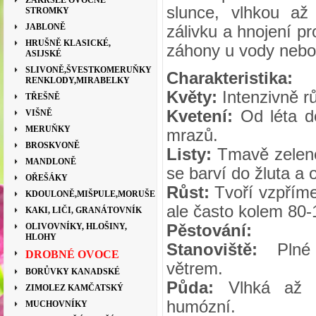
ZAKRSLÉ OVOCNÉ
slunce, vlhkou a
STROMKY
JABLONĚ
zálivku a hnojení pr
HRUŠNĚ KLASICKÉ,
záhony u vody neb
ASIJSKÉ
SLIVONĚ,ŠVESTKOMERUŇKY
Charakteristika:
RENKLODY,MIRABELKY
Květy:
Intenzivně r
TŘEŠNĚ
Kvetení:
Od léta d
VIŠNĚ
MERUŇKY
mrazů.
BROSKVONĚ
Listy:
Tmavě zelené,
MANDLONĚ
se barví do žluta a 
OŘEŠÁKY
Růst:
Tvoří vzpřímen
KDOULONĚ,MIŠPULE,MORUŠE
ale často kolem 80
KAKI, LIČI, GRANÁTOVNÍK
OLIVOVNÍKY, HLOŠINY,
Pěstování:
HLOHY
Stanoviště:
Plné
DROBNÉ OVOCE
větrem.
BORŮVKY KANADSKÉ
Půda:
Vlhká až č
ZIMOLEZ KAMČATSKÝ
humózní.
MUCHOVNÍKY