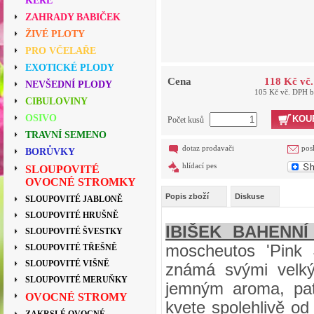
KEŘE
ZAHRADY BABIČEK
ŽIVÉ PLOTY
PRO VČELAŘE
EXOTICKÉ PLODY
Cena
118 Kč vč
NEVŠEDNÍ PLODY
105 Kč vč. DPH 
CIBULOVINY
OSIVO
KOU
Počet kusů
TRAVNÍ SEMENO
dotaz prodavači
pos
BORŮVKY
hlídací pes
SLOUPOVITÉ
OVOCNÉ STROMKY
Popis zboží
Diskuse
SLOUPOVITÉ JABLONĚ
SLOUPOVITÉ HRUŠNĚ
IBIŠEK BAHENNÍ
SLOUPOVITÉ ŠVESTKY
moscheutos 'Pink J
SLOUPOVITÉ TŘEŠNĚ
SLOUPOVITÉ VIŠNĚ
známá svými velký
SLOUPOVITÉ MERUŇKY
jemným aroma, pat
OVOCNÉ STROMY
kvete spolehlivě od