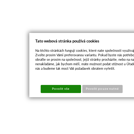
Tato webová stránka používá cookies
Na těchto stránkách fungují cookies, které naše společnosti využívaj
Zvolte prosím Vámi preferovanou variantu. Pokud byste nás potřebo
obraťte se prosím na společnost, jejíž stránky procházíte, nebo na 
nenakládáme, jak bychom měli, máte možnost podat stížnost u Úřadu
nás a budeme tak moct Váš požadavek obratem vyřešit.
Povolit vše
Povolit pouze nutné