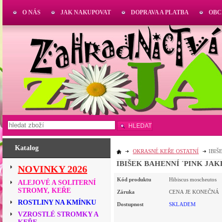
O NÁS
JAK NAKUPOVAT
DOPRAVA A PLATBA
OBC
HLEDAT
Katalog
OKRASNÉ KEŘE OSTATNÍ
IBIŠ
IBIŠEK BAHENNÍ ´PINK JAK
NOVINKY 2026
Kód produktu
Hibiscus moscheutos
ALEJOVÉ A SOLITERNÍ
STROMY, KEŘE
Záruka
CENA JE KONEČNÁ
ROSTLINY NA KMÍNKU
Dostupnost
SKLADEM
VZROSTLÉ STROMKY A