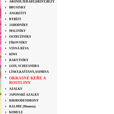
ARONIE/JEŘÁBY,DŘÍNY,BEZY
BRUSINKY
ANGREŠTY
RYBÍZY
JAHODNÍKY
MALINÍKY
OSTRUŽINÍKY
FÍKOVNÍKY
VINNÁ RÉVA
KIWI
RAKYTNÍKY
GOJI, SCHIZANDRA
LÍSKY,KAŠTANY,ASIMINA
OKRASNÉ KEŘE A
ROSTLINY
AZALKY
JAPONSKÉ AZALKY
RHODODENDRONY
KALMIE (Mamota)
KOMULE