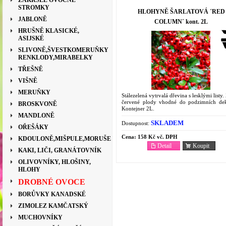
ZAKRSLÉ OVOCNÉ
STROMKY
HLOHYNĚ ŠARLATOVÁ ´RED
JABLONĚ
COLUMN´ kont. 2L
HRUŠNĚ KLASICKÉ,
ASIJSKÉ
SLIVONĚ,ŠVESTKOMERUŇKY
RENKLODY,MIRABELKY
TŘEŠNĚ
VIŠNĚ
MERUŇKY
Stálezelená vytrvalá dřevina s lesklými listy.
červené plody vhodné do podzimních dek
BROSKVONĚ
Kontejner 2L.
MANDLONĚ
SKLADEM
Dostupnost:
OŘEŠÁKY
Cena:
158 Kč vč. DPH
KDOULONĚ,MIŠPULE,MORUŠE
Detail
Koupit
KAKI, LIČI, GRANÁTOVNÍK
OLIVOVNÍKY, HLOŠINY,
HLOHY
DROBNÉ OVOCE
BORŮVKY KANADSKÉ
ZIMOLEZ KAMČATSKÝ
MUCHOVNÍKY