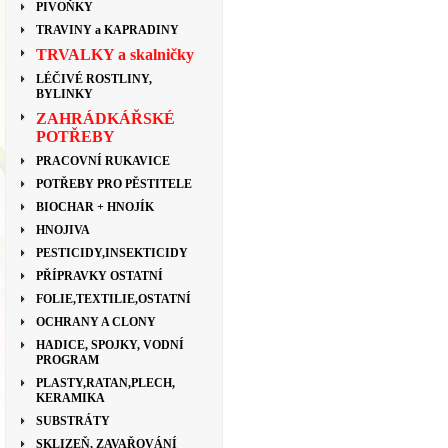
PIVOŇKY
TRAVINY a KAPRADINY
TRVALKY a skalničky
LÉČIVÉ ROSTLINY,
BYLINKY
ZAHRÁDKÁŘSKÉ
POTŘEBY
PRACOVNÍ RUKAVICE
POTŘEBY PRO PĚSTITELE
BIOCHAR + HNOJÍK
HNOJIVA
PESTICIDY,INSEKTICIDY
PŘÍPRAVKY OSTATNÍ
FOLIE,TEXTILIE,OSTATNÍ
OCHRANY A CLONY
HADICE, SPOJKY, VODNÍ
PROGRAM
PLASTY,RATAN,PLECH,
KERAMIKA
SUBSTRÁTY
SKLIZEŇ, ZAVAŘOVÁNÍ