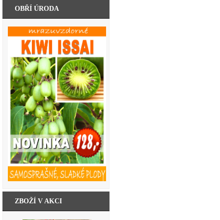
OBŘÍ ÚRODA
ZBOŽÍ V AKCI