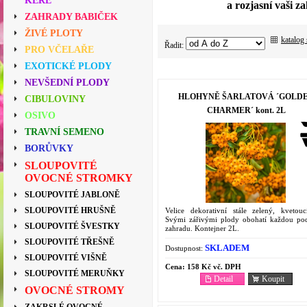
KEŘE
a rozjasní vaši 
ZAHRADY BABIČEK
ŽIVÉ PLOTY
katalog
Řadit:
PRO VČELAŘE
EXOTICKÉ PLODY
NEVŠEDNÍ PLODY
HLOHYNĚ ŠARLATOVÁ ´GOLD
CIBULOVINY
CHARMER´ kont. 2L
OSIVO
TRAVNÍ SEMENO
BORŮVKY
SLOUPOVITÉ
OVOCNÉ STROMKY
SLOUPOVITÉ JABLONĚ
SLOUPOVITÉ HRUŠNĚ
Velice dekorativní stále zelený, kvetouc
Svými zářivými plody obohatí každou po
SLOUPOVITÉ ŠVESTKY
zahradu. Kontejner 2L.
SLOUPOVITÉ TŘEŠNĚ
SKLADEM
Dostupnost:
SLOUPOVITÉ VIŠNĚ
Cena:
158 Kč vč. DPH
SLOUPOVITÉ MERUŇKY
Detail
Koupit
OVOCNÉ STROMY