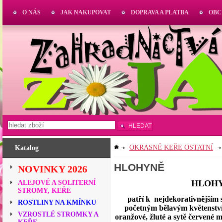
O NÁS
JAK NAKUPOVAT
DOPRAVA A PLATBA
OBC
HLEDAT
OKRASNÉ KEŘE OSTATNÍ
Katalog
HLOHYNĚ
NOVINKY 2026
HLOHY
ALEJOVÉ A SOLITERNÍ
STROMY, KEŘE
patří k nejdekorativnějším 
ROSTLINY NA KMÍNKU
početným bělavým květenstvím
VZROSTLÉ STROMKY A
oranžové, žluté a sytě červené 