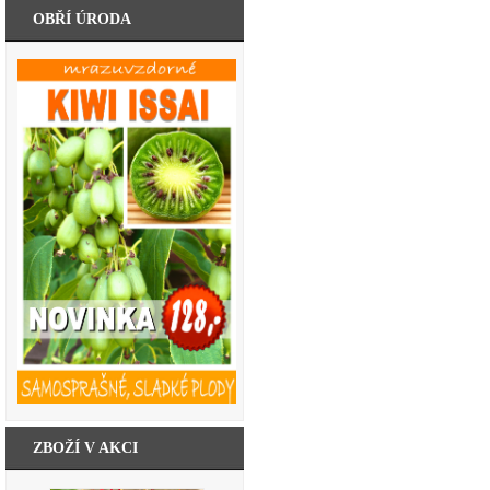
OBŘÍ ÚRODA
ZBOŽÍ V AKCI