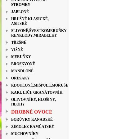
ZAKRSLÉ OVOCNÉ
STROMKY
JABLONĚ
HRUŠNĚ KLASICKÉ,
ASIJSKÉ
SLIVONĚ,ŠVESTKOMERUŇKY
RENKLODY,MIRABELKY
TŘEŠNĚ
VIŠNĚ
MERUŇKY
BROSKVONĚ
MANDLONĚ
OŘEŠÁKY
KDOULONĚ,MIŠPULE,MORUŠE
KAKI, LIČI, GRANÁTOVNÍK
OLIVOVNÍKY, HLOŠINY,
HLOHY
DROBNÉ OVOCE
BORŮVKY KANADSKÉ
ZIMOLEZ KAMČATSKÝ
MUCHOVNÍKY