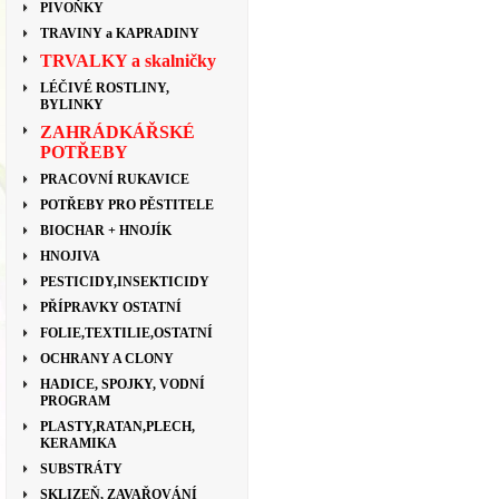
PIVOŇKY
TRAVINY a KAPRADINY
TRVALKY a skalničky
LÉČIVÉ ROSTLINY,
BYLINKY
ZAHRÁDKÁŘSKÉ
POTŘEBY
PRACOVNÍ RUKAVICE
POTŘEBY PRO PĚSTITELE
BIOCHAR + HNOJÍK
HNOJIVA
PESTICIDY,INSEKTICIDY
PŘÍPRAVKY OSTATNÍ
FOLIE,TEXTILIE,OSTATNÍ
OCHRANY A CLONY
HADICE, SPOJKY, VODNÍ
PROGRAM
PLASTY,RATAN,PLECH,
KERAMIKA
SUBSTRÁTY
SKLIZEŇ, ZAVAŘOVÁNÍ