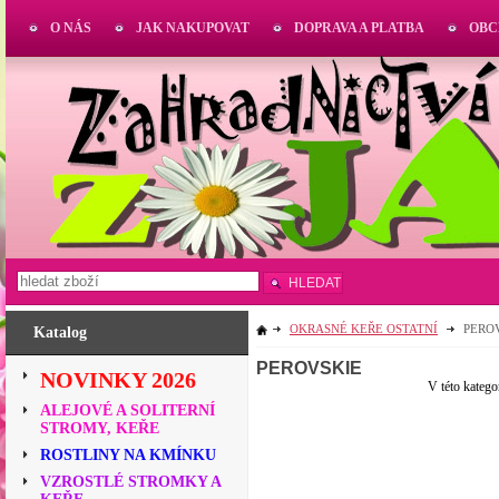
O NÁS
JAK NAKUPOVAT
DOPRAVA A PLATBA
OBC
HLEDAT
OKRASNÉ KEŘE OSTATNÍ
PERO
Katalog
PEROVSKIE
NOVINKY 2026
V této katego
ALEJOVÉ A SOLITERNÍ
STROMY, KEŘE
ROSTLINY NA KMÍNKU
VZROSTLÉ STROMKY A