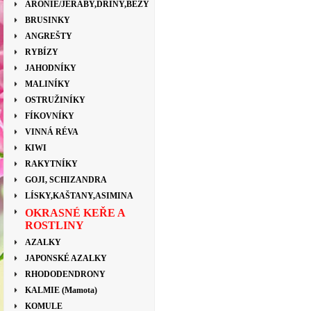
ARONIE/JEŘÁBY,DŘÍNY,BEZY
BRUSINKY
ANGREŠTY
RYBÍZY
JAHODNÍKY
MALINÍKY
OSTRUŽINÍKY
FÍKOVNÍKY
VINNÁ RÉVA
KIWI
RAKYTNÍKY
GOJI, SCHIZANDRA
LÍSKY,KAŠTANY,ASIMINA
OKRASNÉ KEŘE A
ROSTLINY
AZALKY
JAPONSKÉ AZALKY
RHODODENDRONY
KALMIE (Mamota)
KOMULE