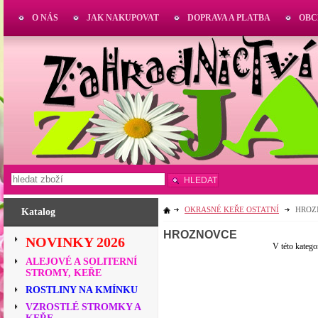
O NÁS
JAK NAKUPOVAT
DOPRAVA A PLATBA
OBC
HLEDAT
OKRASNÉ KEŘE OSTATNÍ
HROZ
Katalog
HROZNOVCE
NOVINKY 2026
V této katego
ALEJOVÉ A SOLITERNÍ
STROMY, KEŘE
ROSTLINY NA KMÍNKU
VZROSTLÉ STROMKY A