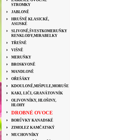
ZAKRSLÉ OVOCNÉ
STROMKY
JABLONĚ
HRUŠNĚ KLASICKÉ,
ASIJSKÉ
SLIVONĚ,ŠVESTKOMERUŇKY
RENKLODY,MIRABELKY
TŘEŠNĚ
VIŠNĚ
MERUŇKY
BROSKVONĚ
MANDLONĚ
OŘEŠÁKY
KDOULONĚ,MIŠPULE,MORUŠE
KAKI, LIČI, GRANÁTOVNÍK
OLIVOVNÍKY, HLOŠINY,
HLOHY
DROBNÉ OVOCE
BORŮVKY KANADSKÉ
ZIMOLEZ KAMČATSKÝ
MUCHOVNÍKY