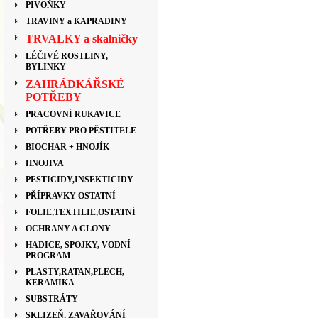
PIVOŇKY
TRAVINY a KAPRADINY
TRVALKY a skalničky
LÉČIVÉ ROSTLINY,
BYLINKY
ZAHRÁDKÁŘSKÉ
POTŘEBY
PRACOVNÍ RUKAVICE
POTŘEBY PRO PĚSTITELE
BIOCHAR + HNOJÍK
HNOJIVA
PESTICIDY,INSEKTICIDY
PŘÍPRAVKY OSTATNÍ
FOLIE,TEXTILIE,OSTATNÍ
OCHRANY A CLONY
HADICE, SPOJKY, VODNÍ
PROGRAM
PLASTY,RATAN,PLECH,
KERAMIKA
SUBSTRÁTY
SKLIZEŇ, ZAVAŘOVÁNÍ