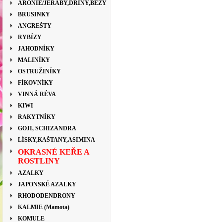
ARONIE/JEŘÁBY,DŘÍNY,BEZY
BRUSINKY
ANGREŠTY
RYBÍZY
JAHODNÍKY
MALINÍKY
OSTRUŽINÍKY
FÍKOVNÍKY
VINNÁ RÉVA
KIWI
RAKYTNÍKY
GOJI, SCHIZANDRA
LÍSKY,KAŠTANY,ASIMINA
OKRASNÉ KEŘE A
ROSTLINY
AZALKY
JAPONSKÉ AZALKY
RHODODENDRONY
KALMIE (Mamota)
KOMULE