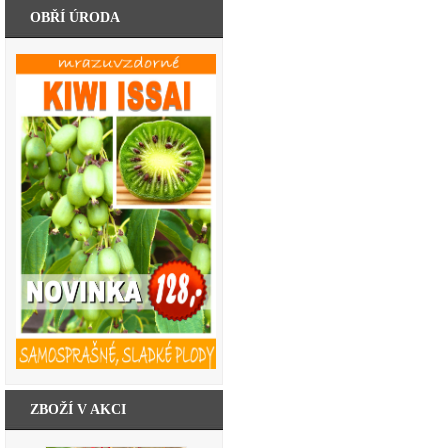
OBŘÍ ÚRODA
ZBOŽÍ V AKCI