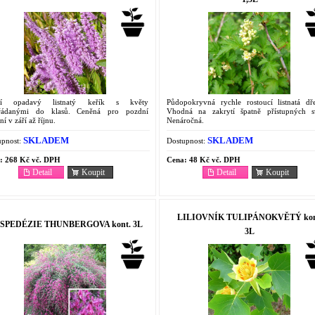
ší opadavý listnatý keřík s květy
Půdopokryvná rychle rostoucí listnatá dře
řádanými do klasů. Ceněná pro pozdní
Vhodná na zakrytí špatně přístupných s
ní v září až říjnu.
Nenáročná.
SKLADEM
SKLADEM
pnost:
Dostupnost:
:
268 Kč vč. DPH
Cena:
48 Kč vč. DPH
Detail
Koupit
Detail
Koupit
LILIOVNÍK TULIPÁNOKVĚTÝ kon
SPEDÉZIE THUNBERGOVA kont. 3L
3L