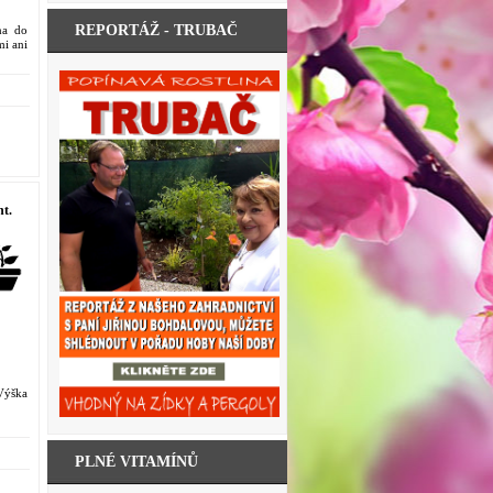
REPORTÁŽ - TRUBAČ
na do
mi ani
t.
 Výška
PLNÉ VITAMÍNŮ