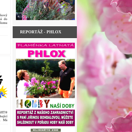
kový
tá do
řelomu
REPORTÁŽ - PHLOX
GHT®
ující
e. Má
h hlav