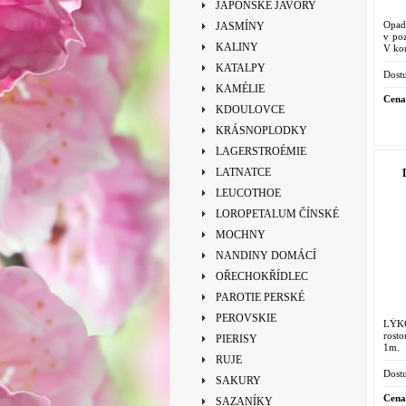
JAPONSKÉ JAVORY
Opada
JASMÍNY
v po
KALINY
V kon
KATALPY
Dostu
KAMÉLIE
Cena
KDOULOVCE
KRÁSNOPLODKY
LAGERSTROÉMIE
LATNATCE
LEUCOTHOE
LOROPETALUM ČÍNSKÉ
MOCHNY
NANDINY DOMÁCÍ
OŘECHOKŘÍDLEC
PAROTIE PERSKÉ
PEROVSKIE
LÝK
rosto
PIERISY
1m. 
nádo
RUJE
Dostu
SAKURY
Cena
SAZANÍKY