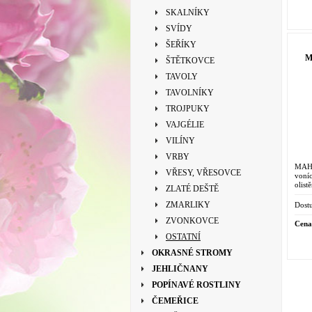
SKALNÍKY
SVÍDY
ŠEŘÍKY
M
ŠTĚTKOVCE
TAVOLY
TAVOLNÍKY
TROJPUKY
VAJGÉLIE
VILÍNY
VRBY
MAHÓ
VŘESY, VŘESOVCE
voní
olis
ZLATÉ DEŠTĚ
stál
vytvá
ZMARLIKY
Dostu
ZVONKOVCE
Cena
OSTATNÍ
OKRASNÉ STROMY
JEHLIČNANY
POPÍNAVÉ ROSTLINY
ČEMEŘICE