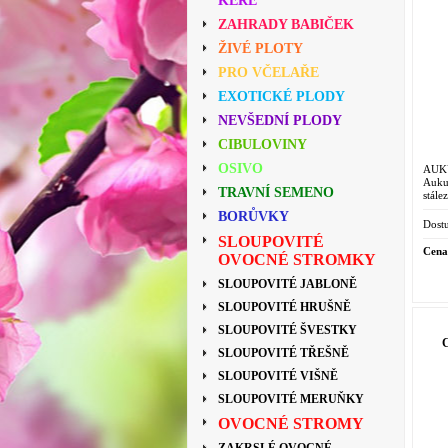
KEŘE
ZAHRADY BABIČEK
ŽIVÉ PLOTY
PRO VČELAŘE
EXOTICKÉ PLODY
NEVŠEDNÍ PLODY
CIBULOVINY
OSIVO
AUK
Auku
TRAVNÍ SEMENO
stále
šířka
BORŮVKY
až 2
Dostu
SLOUPOVITÉ
Cena
OVOCNÉ STROMKY
SLOUPOVITÉ JABLONĚ
SLOUPOVITÉ HRUŠNĚ
SLOUPOVITÉ ŠVESTKY
SLOUPOVITÉ TŘEŠNĚ
SLOUPOVITÉ VIŠNĚ
SLOUPOVITÉ MERUŇKY
OVOCNÉ STROMY