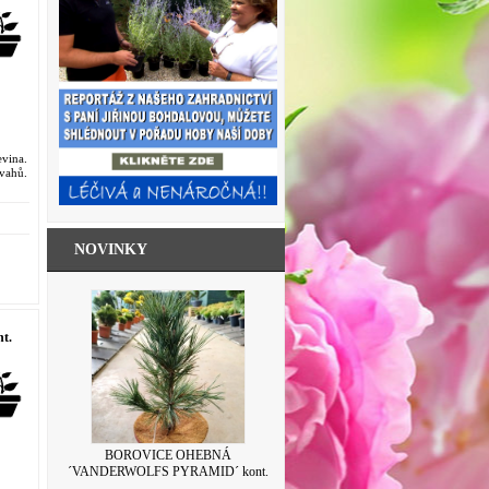
vina.
vahů.
NOVINKY
t.
SKLENICE ZAVAŘOVACÍ S VÍČKEM
BOROVICE OHEBNÁ
´VANDERWOLFS PYRAMID´ kont.
LEVANDULE 500ML
7,5L