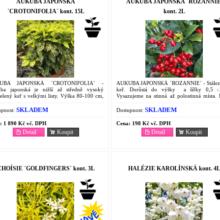
AUKUBA JAPONSKÁ
AUKUBA JAPONSKÁ ´ROZANNIE
´CROTONIFOLIA´ kont. 15L
kont. 2L
UBA JAPONSKÁ ´CROTONIFOLIA´ -
AUKUBA JAPONSKÁ ´ROZANNIE´ - Stález
ba japonská je nižší až středně vysoký
keř. Dorůstá do výšky a šířky 0,5 
zelený keř s velkými listy. Výška 80-100 cm,
Vysazujeme na stinná až polostinná místa. 
 70-90 cm. Krásně vybarvené listy jsou velké
jsou nejedovaté.
0cm.
SKLADEM
SKLADEM
pnost:
Dostupnost:
:
1 890 Kč vč. DPH
Cena:
198 Kč vč. DPH
Detail
Koupit
Detail
Koupit
CHOÍSIE ´GOLDFINGERS´ kont. 3L
HALÉZIE KAROLÍNSKÁ kont. 4