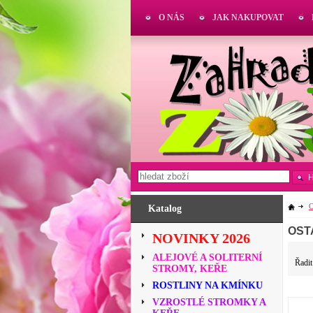
O NÁS
JAK NAKUPOVAT
Katalog
OST
NOVINKY 2026
ALEJOVÉ A SOLITERNÍ
Řadit
STROMY, KEŘE
ROSTLINY NA KMÍNKU
VZROSTLÉ STROMKY A