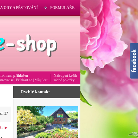
ÁVODY A PĚSTOVÁNÍ
FORMULÁŘE
ník není přihlášen
Nákupní košík
strovat se
|
Přihlásit se
|
Můj účet
žádné položky
Rychlý kontakt
ých 37
ší
▶