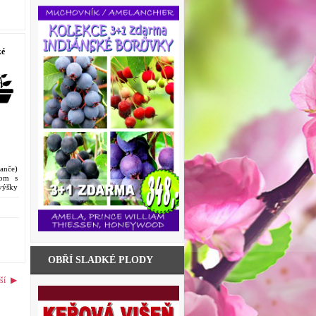
é
anče)
rom s
výšky
rice a
OBŘÍ SLADKÉ PLODY
ší
▶