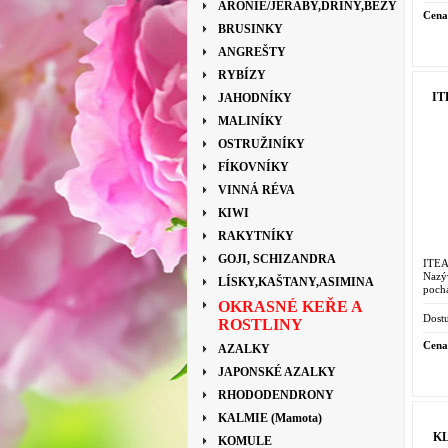
ARONIE/JEŘÁBY,DŘÍNY,BEZY
Cena
BRUSINKY
ANGREŠTY
RYBÍZY
IT
JAHODNÍKY
MALINÍKY
OSTRUŽINÍKY
FÍKOVNÍKY
VINNÁ RÉVA
KIWI
RAKYTNÍKY
GOJI, SCHIZANDRA
ITE
Nazý
LÍSKY,KAŠTANY,ASIMINA
pochá
OKRASNÉ KEŘE A
Dostu
ROSTLINY
Cena
AZALKY
JAPONSKÉ AZALKY
RHODODENDRONY
KALMIE (Mamota)
KL
KOMULE