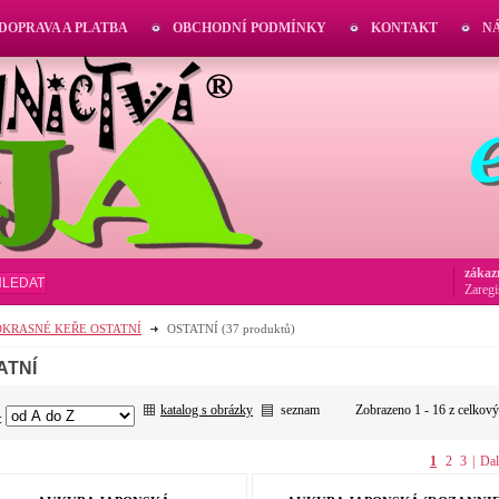
DOPRAVA A PLATBA
OBCHODNÍ PODMÍNKY
KONTAKT
N
zákaz
HLEDAT
Zaregi
OKRASNÉ KEŘE OSTATNÍ
OSTATNÍ
(37 produktů)
ATNÍ
katalog s obrázky
seznam
Zobrazeno 1 - 16 z celkov
:
1
2
3
|
Dal