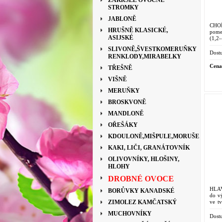
ZAKRSLÉ OVOCNÉ
STROMKY
JABLONĚ
CHO
HRUŠNĚ KLASICKÉ,
pome
ASIJSKÉ
(1,2–
Od du
SLIVONĚ,ŠVESTKOMERUŇKY
Prefe
Dostu
RENKLODY,MIRABELKY
Cena
TŘEŠNĚ
VIŠNĚ
MERUŇKY
BROSKVONĚ
MANDLONĚ
OŘEŠÁKY
KDOULONĚ,MIŠPULE,MORUŠE
KAKI, LIČI, GRANÁTOVNÍK
OLIVOVNÍKY, HLOŠINY,
HLOHY
DROBNÉ OVOCE
HLAV
BORŮVKY KANADSKÉ
do vý
ve t
ZIMOLEZ KAMČATSKÝ
srpna
MUCHOVNÍKY
pevn
Dostu