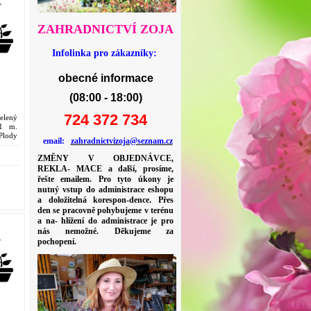
´
ZAHRADNICTVÍ ZOJA
Infolinka pro zákazníky:
obecné informace
(08:00 - 18:00)
724 372 734
elený
-1 m.
Plody
email:
zahradnictvizoja@seznam.cz
ZMĚNY V OBJEDNÁVCE,
REKLA- MACE a další, prosíme,
řešte emailem. Pro tyto úkony je
nutný vstup do administrace eshopu
a doložitelná korespon-dence. Přes
den se pracovně pohybujeme v terénu
a na- hlížení do administrace je pro
nás nemožné. Děkujeme za
L
pochopení.