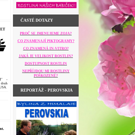
ČASTÉ DOTAZY
NET
PROČ SE JMENUJEME ZOJA?
CO ZNAMENAJÍ PIKTOGRAMY?
CO ZNAMENÁ IN-VITRO?
JAKÁ JE VELIKOST ROSTLIN?
DOSTUPNOST ROSTLIN
NEPŘÍJDOU MI ROSTLINY
POŠKOZENÉ?
T´ -
 druh
 USA.
REPORTÁŽ - PEROVSKIA
t.