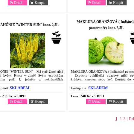
Detail
Koupit
Detail
Koupit
MAKLURA ORANŽOVÁ ( Indiánsk
AHÓNIE ´WINTER SUN´ kont. 2,5L
pomeranče) kont. 3,5L
NIE ´WINTER SUN´ - Má sytě žluté silně
MAKLURA ORANŽOVÁ ( Indiánské pomer
cí květy. Kvete v zimě! Svým exotickým
- Exoticky vyhlížející opadavý nižší st
těním patří k jedněm z nekrásnějších
krátkým kmenem nebo keř. Dorůstá do 
ezelených keřů. Dorůstá do výšky 2-3 m a
kolem 6 metrů. Jeho původ je v Severní Ame
ří vzpřímeně...
už od 19. století je i v ČR...
SKLADEM
SKLADEM
pnost:
Dostupnost:
:
238 Kč vč. DPH
Cena:
248 Kč vč. DPH
Detail
Koupit
Detail
Koupit
1
2
3
|
Dal