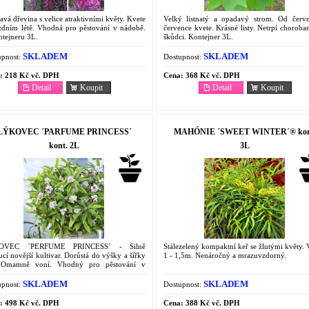
vá dřevina s velice atraktivními květy. Kvete
Velký listnatý a opadavý strom. Od červ
zdním létě. Vhodná pro pěstování v nádobě.
července kvete. Krásné listy. Netrpí choroba
tejneru 3L.
škůdci. Kontejner 3L.
SKLADEM
SKLADEM
pnost:
Dostupnost:
:
218 Kč vč. DPH
Cena:
368 Kč vč. DPH
Detail
Koupit
Detail
Koupit
LÝKOVEC ´PARFUME PRINCESS´
MAHÓNIE ´SWEET WINTER´® kon
kont. 2L
3L
OVEC ´PERFUME PRINCESS´ - Silně
Stálezelený kompaktní keř se žlutými květy.
ucí novější kultivar. Dorůstá do výšky a šířky
1 - 1,5m. Nenáročný a mrazuvzdorný.
Omamně voní. Vhodný pro pěstování v
bách.
SKLADEM
SKLADEM
pnost:
Dostupnost:
:
498 Kč vč. DPH
Cena:
388 Kč vč. DPH