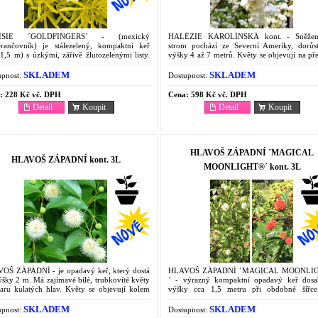
ÍSIE ´GOLDFINGERS´ - (mexický
HALÉZIE KAROLÍNSKÁ kont. - Sněžen
rančovník) je stálezelený, kompaktní keř
strom pochází ze Severní Ameriky, dorůs
1,5 m) s úzkými, zářivě žlutozelenými listy.
výšky 4 až 7 metrů. Květy se objevují na p
bna kvete intenzivně vonícími bílými květy.
dubna a května jsou čistě bílé, zvonkovité.
ruje slunce,...
SKLADEM
SKLADEM
pnost:
Dostupnost:
:
228 Kč vč. DPH
Cena:
598 Kč vč. DPH
Detail
Koupit
Detail
Koupit
HLAVOŠ ZÁPADNÍ ´MAGICAL
HLAVOŠ ZÁPADNÍ kont. 3L
MOONLIGHT®´ kont. 3L
OŠ ZÁPADNÍ - je opadavý keř, který dostá
HLAVOŠ ZÁPADNÍ ´MAGICAL MOONLI
šky 2 m. Má zajímavé bílé, trubkovité květy
´ - výrazný kompaktní opadavý keř dosah
varu kulatých hlav. Květy se objevují kolem
výšky cca 1,5 metru při obdobné šířc
 až do září. Listy opadávají, jsou lesklé i
zajímavé trubkovité květy ve tvaru kulatýc
é. Dodáváme...
o průměru 3 cm, které nasládle...
SKLADEM
SKLADEM
pnost:
Dostupnost: