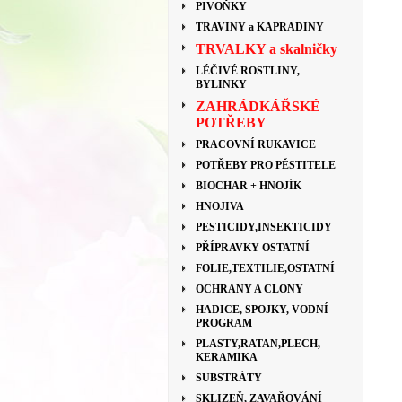
PIVOŇKY
TRAVINY a KAPRADINY
TRVALKY a skalničky
LÉČIVÉ ROSTLINY,
BYLINKY
ZAHRÁDKÁŘSKÉ
POTŘEBY
PRACOVNÍ RUKAVICE
POTŘEBY PRO PĚSTITELE
BIOCHAR + HNOJÍK
HNOJIVA
PESTICIDY,INSEKTICIDY
PŘÍPRAVKY OSTATNÍ
FOLIE,TEXTILIE,OSTATNÍ
OCHRANY A CLONY
HADICE, SPOJKY, VODNÍ
PROGRAM
PLASTY,RATAN,PLECH,
KERAMIKA
SUBSTRÁTY
SKLIZEŇ, ZAVAŘOVÁNÍ