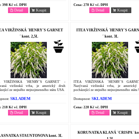
:
398 Kč vč. DPH
Cena:
278 Kč vč. DPH
Detail
Koupit
Detail
Koupit
EA VIRŽINSKÁ ´HENRY´S GARNET
ITEA VIRŽINSKÁ ´HENRY´S GAR
´ kont. 2,5L
´ kont. 3L
A VIRŽINSKÁ ´HENRY´S GARNET´ -
ITEA VIRŽINSKÁ ´HENRY´S GARNE
vaná viržinská vrba, je americký druh
Nazývaná viržinská vrba, je americký
zející ze stejného stejnojmenného státu USA.
pocházející ze stejného stejnojmenného státu
SKLADEM
SKLADEM
pnost:
Dostupnost:
:
218 Kč vč. DPH
Cena:
228 Kč vč. DPH
Detail
Koupit
Detail
Koupit
KORUNATKA KLANÁ ´CRISPA´ kon
ASNATKA STAUNTONOVA kont. 3L
1,5L