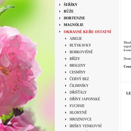
ŠEŘÍKY
RŮŽE
HORTENZIE
MAGNÓLIE
OKRASNÉ KEŘE OSTATNÍ
ABELIE
Men
BLÝSKAVKY
uspo
kvete
BOBKOVIŠNĚ
Dostu
BŘÍZY
BRSLENY
Cena
CESMÍNY
ČERNÝ BEZ
ČILIMNÍKY
DŘIŠŤÁLY
LE
DŘÍNY JAPONSKÉ
FUCHSIE
HLOHYNĚ
HROZNOVCE
IBIŠKY VENKOVNÍ