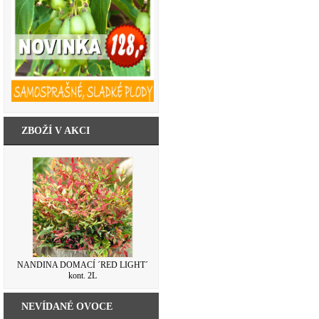
ZBOŽÍ V AKCI
HORTENZIE ´PEPPERMINT´® kont.
NANDINA DOMACÍ ´RED LIGHT´
kont. 2L
3L
NEVÍDANÉ OVOCE