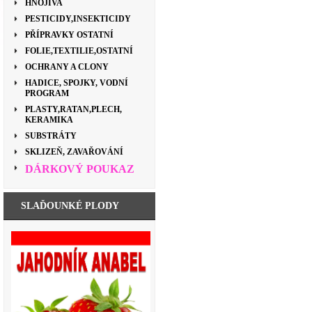
HNOJIVA
PESTICIDY,INSEKTICIDY
PŘÍPRAVKY OSTATNÍ
FOLIE,TEXTILIE,OSTATNÍ
OCHRANY A CLONY
HADICE, SPOJKY, VODNÍ
PROGRAM
PLASTY,RATAN,PLECH,
KERAMIKA
SUBSTRÁTY
SKLIZEŇ, ZAVAŘOVÁNÍ
DÁRKOVÝ POUKAZ
SLAĎOUNKÉ PLODY