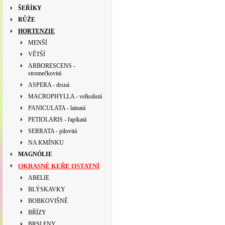
ŠEŘÍKY
RŮŽE
HORTENZIE
MENŠÍ
VĚTŠÍ
ARBORESCENS -
stromečkovitá
ASPERA - drsná
MACROPHYLLA - velkolistá
PANICULATA - latnatá
PETIOLARIS - řapíkatá
SERRATA - pilovitá
NA KMÍNKU
MAGNÓLIE
OKRASNÉ KEŘE OSTATNÍ
ABELIE
BLÝSKAVKY
BOBKOVIŠNĚ
BŘÍZY
BRSLENY