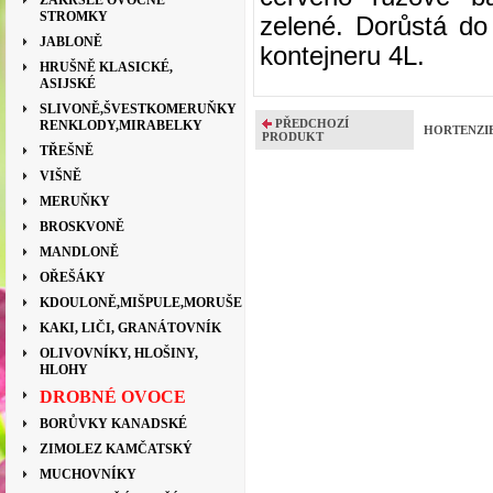
ZAKRSLÉ OVOCNÉ
STROMKY
zelené. Dorůstá d
JABLONĚ
kontejneru 4L.
HRUŠNĚ KLASICKÉ,
ASIJSKÉ
SLIVONĚ,ŠVESTKOMERUŇKY
PŘEDCHOZÍ
RENKLODY,MIRABELKY
HORTENZIE
PRODUKT
TŘEŠNĚ
VIŠNĚ
MERUŇKY
BROSKVONĚ
MANDLONĚ
OŘEŠÁKY
KDOULONĚ,MIŠPULE,MORUŠE
KAKI, LIČI, GRANÁTOVNÍK
OLIVOVNÍKY, HLOŠINY,
HLOHY
DROBNÉ OVOCE
BORŮVKY KANADSKÉ
ZIMOLEZ KAMČATSKÝ
MUCHOVNÍKY