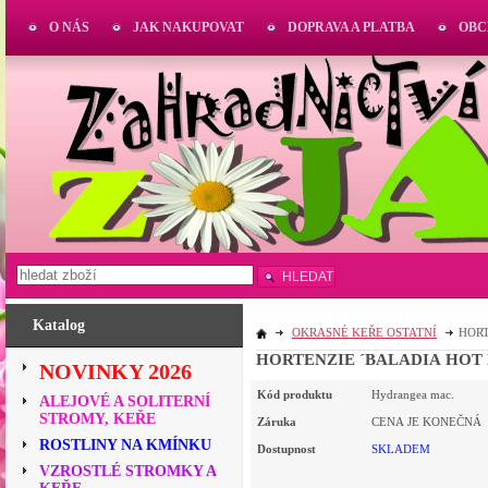
O NÁS
JAK NAKUPOVAT
DOPRAVA A PLATBA
OBC
HLEDAT
Katalog
OKRASNÉ KEŘE OSTATNÍ
HORT
HORTENZIE ´BALADIA HOT P
NOVINKY 2026
Kód produktu
Hydrangea mac.
ALEJOVÉ A SOLITERNÍ
STROMY, KEŘE
Záruka
CENA JE KONEČNÁ
ROSTLINY NA KMÍNKU
Dostupnost
SKLADEM
VZROSTLÉ STROMKY A