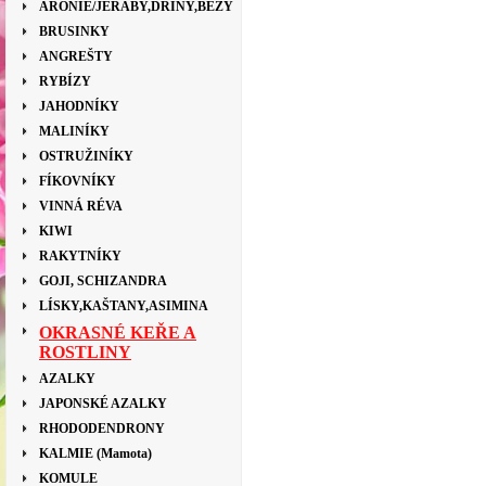
ARONIE/JEŘÁBY,DŘÍNY,BEZY
BRUSINKY
ANGREŠTY
RYBÍZY
JAHODNÍKY
MALINÍKY
OSTRUŽINÍKY
FÍKOVNÍKY
VINNÁ RÉVA
KIWI
RAKYTNÍKY
GOJI, SCHIZANDRA
LÍSKY,KAŠTANY,ASIMINA
OKRASNÉ KEŘE A
ROSTLINY
AZALKY
JAPONSKÉ AZALKY
RHODODENDRONY
KALMIE (Mamota)
KOMULE