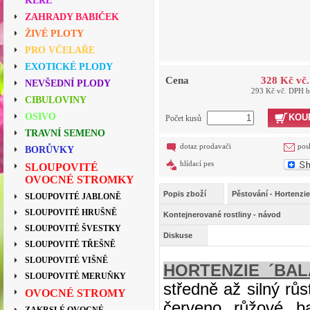
KEŘE
ZAHRADY BABIČEK
ŽIVÉ PLOTY
PRO VČELAŘE
EXOTICKÉ PLODY
Cena
328 Kč vč
NEVŠEDNÍ PLODY
293 Kč vč. DPH 
CIBULOVINY
OSIVO
KOU
Počet kusů
TRAVNÍ SEMENO
dotaz prodavači
pos
BORŮVKY
hlídací pes
SLOUPOVITÉ
OVOCNÉ STROMKY
Popis zboží
Pěstování - Hortenzie
SLOUPOVITÉ JABLONĚ
SLOUPOVITÉ HRUŠNĚ
Kontejnerované rostliny - návod
SLOUPOVITÉ ŠVESTKY
Diskuse
SLOUPOVITÉ TŘEŠNĚ
SLOUPOVITÉ VIŠNĚ
HORTENZIE ´BAL
SLOUPOVITÉ MERUŇKY
středně až silný růs
OVOCNÉ STROMY
červeno růžové ba