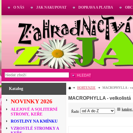
O NÁS
JAK NAKUPOVAT
DOPRAVA A PLATBA
OBC
HLEDAT
HORTENZIE
MACROPHYLLA - velk
Katalog
MACROPHYLLA - velkolistá
NOVINKY 2026
katalog
ALEJOVÉ A SOLITERNÍ
Řadit:
STROMY, KEŘE
ROSTLINY NA KMÍNKU
VZROSTLÉ STROMKY A