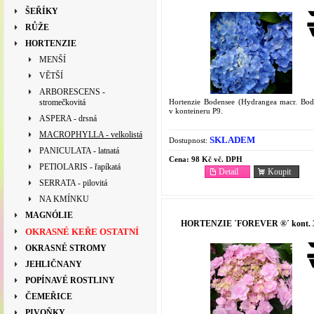
ŠEŘÍKY
RŮŽE
HORTENZIE
MENŠÍ
VĚTŠÍ
ARBORESCENS -
Hortenzie Bodensee (Hydrangea macr. Bod
stromečkovitá
v konteineru P9.
ASPERA - drsná
MACROPHYLLA - velkolistá
SKLADEM
Dostupnost:
PANICULATA - latnatá
Cena:
98 Kč vč. DPH
PETIOLARIS - řapíkatá
Detail
Koupit
SERRATA - pilovitá
NA KMÍNKU
MAGNÓLIE
HORTENZIE ´FOREVER ®´ kont. 
OKRASNÉ KEŘE OSTATNÍ
OKRASNÉ STROMY
JEHLIČNANY
POPÍNAVÉ ROSTLINY
ČEMEŘICE
PIVOŇKY