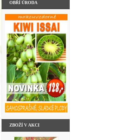
OBŘÍ ÚRODA
ZBOŽÍ V AKCI