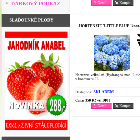
Detail
Koupit
DÁRKOVÝ POUKAZ
SLAĎOUNKÉ PLODY
HORTENZIE ´LITTLE BLUE´ kont.
Hortenzie velkolistá (Hydrangea mac. Littl
v konteineru 2L.
SKLADEM
Dostupnost:
Cena:
358 Kč vč. DPH
Detail
Koupit