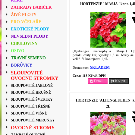
KEŘE
HORTENZIE ´ MASJA ´ kont. 1,4
ZAHRADY BABIČEK
ŽIVÉ PLOTY
PRO VČELAŘE
EXOTICKÉ PLODY
NEVŠEDNÍ PLODY
CIBULOVINY
OSIVO
(Hydrangea macrophylla ´Masja´) Op
polokulovitý keř, vysoký 1,5 m. Květy až
TRAVNÍ SEMENO
velké. V kontejneru 1,4L.
BORŮVKY
SKLADEM
Dostupnost:
SLOUPOVITÉ
Cena:
118 Kč vč. DPH
OVOCNÉ STROMKY
Detail
Koupit
SLOUPOVITÉ JABLONĚ
SLOUPOVITÉ HRUŠNĚ
SLOUPOVITÉ ŠVESTKY
HORTENZIE ´ALPENGLUEHEN´ ko
2L
SLOUPOVITÉ TŘEŠNĚ
SLOUPOVITÉ VIŠNĚ
SLOUPOVITÉ MERUŇKY
OVOCNÉ STROMY