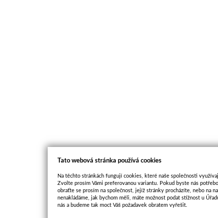
Tato webová stránka používá cookies
Na těchto stránkách fungují cookies, které naše společnosti využívaj
Zvolte prosím Vámi preferovanou variantu. Pokud byste nás potřebo
obraťte se prosím na společnost, jejíž stránky procházíte, nebo na 
nenakládáme, jak bychom měli, máte možnost podat stížnost u Úřadu
nás a budeme tak moct Váš požadavek obratem vyřešit.