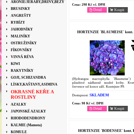
ARONIE/JEŘÁBY,DŘÍNY,BEZY
Cena:
298 Kč vč. DPH
BRUSINKY
Detail
Koupit
ANGREŠTY
RYBÍZY
JAHODNÍKY
HORTENZIE ´BLAUMEISE´ kont. 
MALINÍKY
OSTRUŽINÍKY
FÍKOVNÍKY
VINNÁ RÉVA
KIWI
RAKYTNÍKY
GOJI, SCHIZANDRA
(Hydrangea macrophylla ´Blaumeise´) 
působivé nádherně modré květy. Kve
LÍSKY,KAŠTANY,ASIMINA
července od konce září. Kontejner P9.
OKRASNÉ KEŘE A
SKLADEM
Dostupnost:
ROSTLINY
Cena:
98 Kč vč. DPH
AZALKY
Detail
Koupit
JAPONSKÉ AZALKY
RHODODENDRONY
KALMIE (Mamota)
HORTENZIE ´BODENSEE´ kont. 
KOMULE