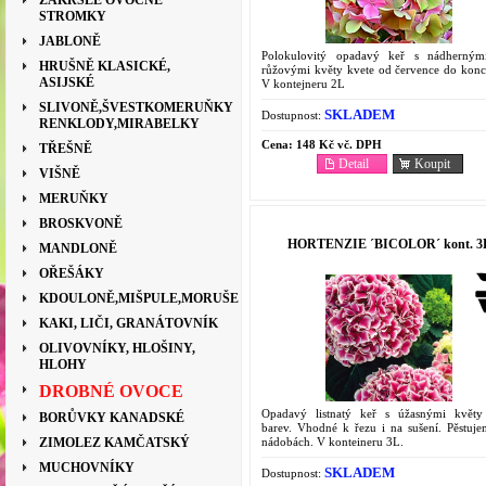
ZAKRSLÉ OVOCNÉ
STROMKY
JABLONĚ
Polokulovitý opadavý keř s nádherným
HRUŠNĚ KLASICKÉ,
růžovými květy kvete od července do konce
ASIJSKÉ
V kontejneru 2L
SLIVONĚ,ŠVESTKOMERUŇKY
SKLADEM
Dostupnost:
RENKLODY,MIRABELKY
Cena:
148 Kč vč. DPH
TŘEŠNĚ
Detail
Koupit
VIŠNĚ
MERUŇKY
BROSKVONĚ
HORTENZIE ´BICOLOR´ kont. 3
MANDLONĚ
OŘEŠÁKY
KDOULONĚ,MIŠPULE,MORUŠE
KAKI, LIČI, GRANÁTOVNÍK
OLIVOVNÍKY, HLOŠINY,
HLOHY
DROBNÉ OVOCE
Opadavý listnatý keř s úžasnými květ
BORŮVKY KANADSKÉ
barev. Vhodné k řezu i na sušení. Pěstuje
nádobách. V konteineru 3L.
ZIMOLEZ KAMČATSKÝ
MUCHOVNÍKY
SKLADEM
Dostupnost: