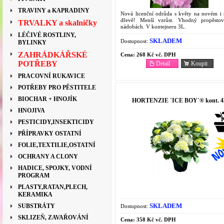
TRAVINY a KAPRADINY
Nová licenční odrůda s květy na novém i 
dřevě! Menší vzrůst. Vhodný propěsto
TRVALKY a skalničky
nádobách. V kontejneru 3L.
LÉČIVÉ ROSTLINY,
SKLADEM
Dostupnost:
BYLINKY
ZAHRÁDKÁŘSKÉ
Cena:
268 Kč vč. DPH
POTŘEBY
Detail
Koupit
PRACOVNÍ RUKAVICE
POTŘEBY PRO PĚSTITELE
BIOCHAR + HNOJÍK
HORTENZIE ´ICE BOY´® kont. 4
HNOJIVA
PESTICIDY,INSEKTICIDY
PŘÍPRAVKY OSTATNÍ
FOLIE,TEXTILIE,OSTATNÍ
OCHRANY A CLONY
HADICE, SPOJKY, VODNÍ
PROGRAM
PLASTY,RATAN,PLECH,
KERAMIKA
SKLADEM
SUBSTRÁTY
Dostupnost:
SKLIZEŇ, ZAVAŘOVÁNÍ
Cena:
358 Kč vč. DPH