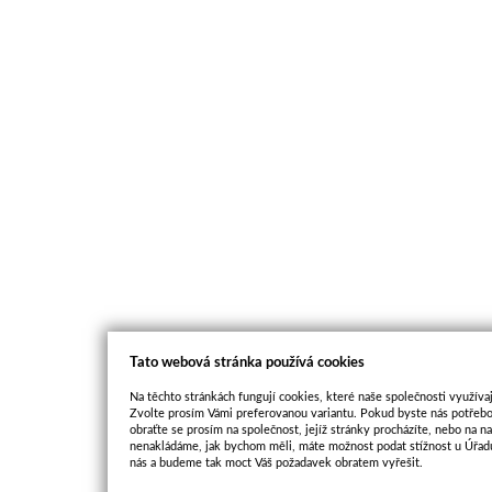
Tato webová stránka používá cookies
Na těchto stránkách fungují cookies, které naše společnosti využívaj
Zvolte prosím Vámi preferovanou variantu. Pokud byste nás potřebo
obraťte se prosím na společnost, jejíž stránky procházíte, nebo na 
nenakládáme, jak bychom měli, máte možnost podat stížnost u Úřadu
nás a budeme tak moct Váš požadavek obratem vyřešit.