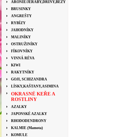
ARONIE/JEŘÁBY,DŘÍNY,BEZY
BRUSINKY
ANGREŠTY
RYBÍZY
JAHODNÍKY
MALINÍKY
OSTRUŽINÍKY
FÍKOVNÍKY
VINNÁ RÉVA
KIWI
RAKYTNÍKY
GOJI, SCHIZANDRA
LÍSKY,KAŠTANY,ASIMINA
OKRASNÉ KEŘE A
ROSTLINY
AZALKY
JAPONSKÉ AZALKY
RHODODENDRONY
KALMIE (Mamota)
KOMULE