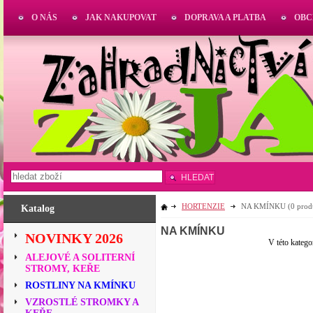
O NÁS
JAK NAKUPOVAT
DOPRAVA A PLATBA
OBC
HLEDAT
HORTENZIE
NA KMÍNKU
(0 prod
Katalog
NA KMÍNKU
NOVINKY 2026
V této katego
ALEJOVÉ A SOLITERNÍ
STROMY, KEŘE
ROSTLINY NA KMÍNKU
VZROSTLÉ STROMKY A