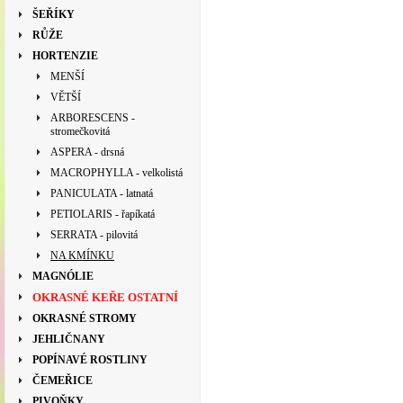
ŠEŘÍKY
RŮŽE
HORTENZIE
MENŠÍ
VĚTŠÍ
ARBORESCENS -
stromečkovitá
ASPERA - drsná
MACROPHYLLA - velkolistá
PANICULATA - latnatá
PETIOLARIS - řapíkatá
SERRATA - pilovitá
NA KMÍNKU
MAGNÓLIE
OKRASNÉ KEŘE OSTATNÍ
OKRASNÉ STROMY
JEHLIČNANY
POPÍNAVÉ ROSTLINY
ČEMEŘICE
PIVOŇKY