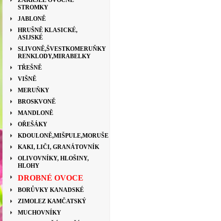
ZAKRSLÉ OVOCNÉ
STROMKY
JABLONĚ
HRUŠNĚ KLASICKÉ,
ASIJSKÉ
SLIVONĚ,ŠVESTKOMERUŇKY
RENKLODY,MIRABELKY
TŘEŠNĚ
VIŠNĚ
MERUŇKY
BROSKVONĚ
MANDLONĚ
OŘEŠÁKY
KDOULONĚ,MIŠPULE,MORUŠE
KAKI, LIČI, GRANÁTOVNÍK
OLIVOVNÍKY, HLOŠINY,
HLOHY
DROBNÉ OVOCE
BORŮVKY KANADSKÉ
ZIMOLEZ KAMČATSKÝ
MUCHOVNÍKY