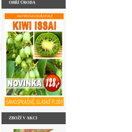
OBŘÍ ÚRODA
ZBOŽÍ V AKCI