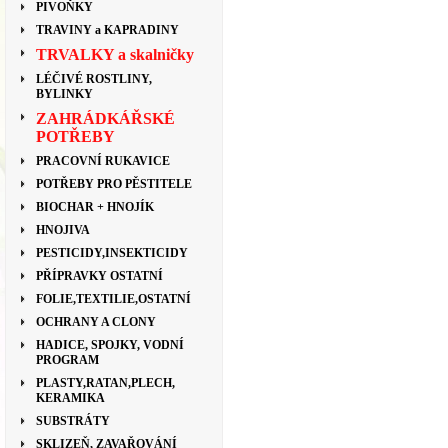
PIVOŇKY
TRAVINY a KAPRADINY
TRVALKY a skalničky
LÉČIVÉ ROSTLINY,
BYLINKY
ZAHRÁDKÁŘSKÉ
POTŘEBY
PRACOVNÍ RUKAVICE
POTŘEBY PRO PĚSTITELE
BIOCHAR + HNOJÍK
HNOJIVA
PESTICIDY,INSEKTICIDY
PŘÍPRAVKY OSTATNÍ
FOLIE,TEXTILIE,OSTATNÍ
OCHRANY A CLONY
HADICE, SPOJKY, VODNÍ
PROGRAM
PLASTY,RATAN,PLECH,
KERAMIKA
SUBSTRÁTY
SKLIZEŇ, ZAVAŘOVÁNÍ