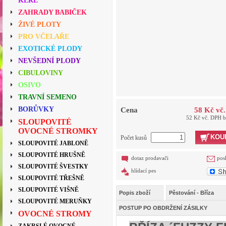
KEŘE
ZAHRADY BABIČEK
ŽIVÉ PLOTY
PRO VČELAŘE
EXOTICKÉ PLODY
NEVŠEDNÍ PLODY
CIBULOVINY
OSIVO
TRAVNÍ SEMENO
BORŮVKY
Cena
58 Kč vč
52 Kč vč. DPH 
SLOUPOVITÉ
OVOCNÉ STROMKY
KOU
Počet kusů
SLOUPOVITÉ JABLONĚ
SLOUPOVITÉ HRUŠNĚ
dotaz prodavači
pos
SLOUPOVITÉ ŠVESTKY
hlídací pes
SLOUPOVITÉ TŘEŠNĚ
SLOUPOVITÉ VIŠNĚ
Popis zboží
Pěstování - Bříza
SLOUPOVITÉ MERUŇKY
POSTUP PO OBDRŽENÍ ZÁSILKY
OVOCNÉ STROMY