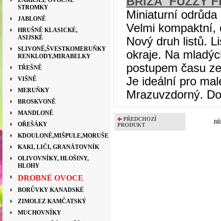
BŘÍZA ´FUZZY 
ZAKRSLÉ OVOCNÉ
STROMKY
Miniaturní odrůda 
JABLONĚ
Velmi kompaktní, 
HRUŠNĚ KLASICKÉ,
ASIJSKÉ
Nový druh listů.
Li
SLIVONĚ,ŠVESTKOMERUŇKY
okraje.
Na mladých
RENKLODY,MIRABELKY
postupem času zez
TŘEŠNĚ
Je ideální pro mal
VIŠNĚ
MERUŇKY
Mrazuvzdorný. Do
BROSKVONĚ
MANDLONĚ
PŘEDCHOZÍ
BŘ
OŘEŠÁKY
PRODUKT
KDOULONĚ,MIŠPULE,MORUŠE
KAKI, LIČI, GRANÁTOVNÍK
OLIVOVNÍKY, HLOŠINY,
HLOHY
DROBNÉ OVOCE
BORŮVKY KANADSKÉ
ZIMOLEZ KAMČATSKÝ
MUCHOVNÍKY