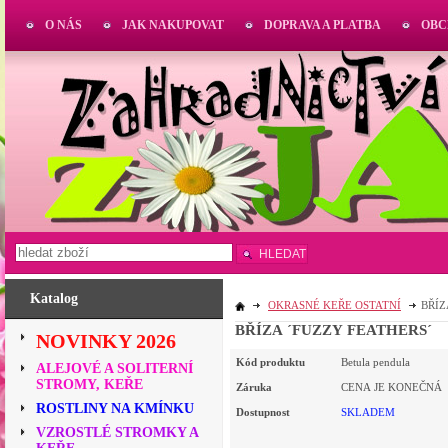
O NÁS
JAK NAKUPOVAT
DOPRAVA A PLATBA
OBC
HLEDAT
Katalog
OKRASNÉ KEŘE OSTATNÍ
BŘÍZ
BŘÍZA ´FUZZY FEATHERS´
NOVINKY 2026
Kód produktu
Betula pendula
ALEJOVÉ A SOLITERNÍ
STROMY, KEŘE
Záruka
CENA JE KONEČNÁ
ROSTLINY NA KMÍNKU
Dostupnost
SKLADEM
VZROSTLÉ STROMKY A