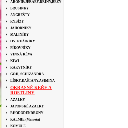
ARONIE/JEŘÁBY,DŘÍNY,BEZY
BRUSINKY
ANGREŠTY
RYBÍZY
JAHODNÍKY
MALINÍKY
OSTRUŽINÍKY
FÍKOVNÍKY
VINNÁ RÉVA
KIWI
RAKYTNÍKY
GOJI, SCHIZANDRA
LÍSKY,KAŠTANY,ASIMINA
OKRASNÉ KEŘE A
ROSTLINY
AZALKY
JAPONSKÉ AZALKY
RHODODENDRONY
KALMIE (Mamota)
KOMULE