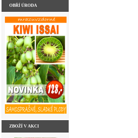
OBŘÍ ÚRODA
ZBOŽÍ V AKCI