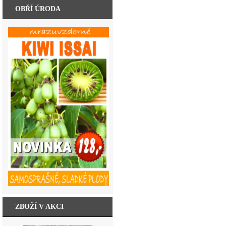
OBŘÍ ÚRODA
ZBOŽÍ V AKCI