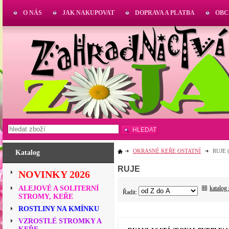
O NÁS
JAK NAKUPOVAT
DOPRAVA A PLATBA
OBC
HLEDAT
OKRASNÉ KEŘE OSTATNÍ
RUJE
(
Katalog
RUJE
NOVINKY 2026
katalog
ALEJOVÉ A SOLITERNÍ
Řadit:
STROMY, KEŘE
ROSTLINY NA KMÍNKU
VZROSTLÉ STROMKY A