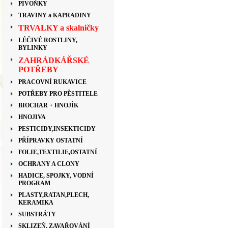
PIVOŇKY
TRAVINY a KAPRADINY
TRVALKY a skalničky
LÉČIVÉ ROSTLINY,
BYLINKY
ZAHRÁDKÁŘSKÉ
POTŘEBY
PRACOVNÍ RUKAVICE
POTŘEBY PRO PĚSTITELE
BIOCHAR + HNOJÍK
HNOJIVA
PESTICIDY,INSEKTICIDY
PŘÍPRAVKY OSTATNÍ
FOLIE,TEXTILIE,OSTATNÍ
OCHRANY A CLONY
HADICE, SPOJKY, VODNÍ
PROGRAM
PLASTY,RATAN,PLECH,
KERAMIKA
SUBSTRÁTY
SKLIZEŇ, ZAVAŘOVÁNÍ