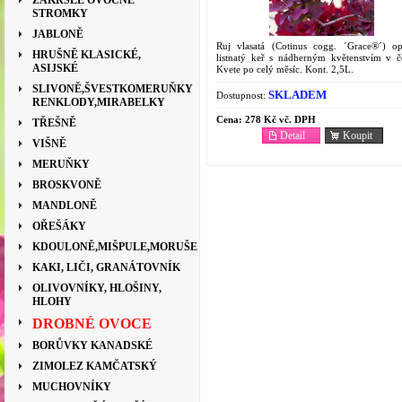
ZAKRSLÉ OVOCNÉ
STROMKY
JABLONĚ
Ruj vlasatá (Cotinus cogg. ´Grace®´) o
HRUŠNĚ KLASICKÉ,
listnatý keř s nádherným květenstvím v č
ASIJSKÉ
Kvete po celý měsíc. Kont. 2,5L.
SLIVONĚ,ŠVESTKOMERUŇKY
SKLADEM
Dostupnost:
RENKLODY,MIRABELKY
Cena:
278 Kč vč. DPH
TŘEŠNĚ
Detail
Koupit
VIŠNĚ
MERUŇKY
BROSKVONĚ
MANDLONĚ
OŘEŠÁKY
KDOULONĚ,MIŠPULE,MORUŠE
KAKI, LIČI, GRANÁTOVNÍK
OLIVOVNÍKY, HLOŠINY,
HLOHY
DROBNÉ OVOCE
BORŮVKY KANADSKÉ
ZIMOLEZ KAMČATSKÝ
MUCHOVNÍKY