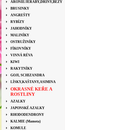
ARONIE/JEŘÁBY,DŘÍNY,BEZY
BRUSINKY
ANGREŠTY
RYBÍZY
JAHODNÍKY
MALINÍKY
OSTRUŽINÍKY
FÍKOVNÍKY
VINNÁ RÉVA
KIWI
RAKYTNÍKY
GOJI, SCHIZANDRA
LÍSKY,KAŠTANY,ASIMINA
OKRASNÉ KEŘE A
ROSTLINY
AZALKY
JAPONSKÉ AZALKY
RHODODENDRONY
KALMIE (Mamota)
KOMULE