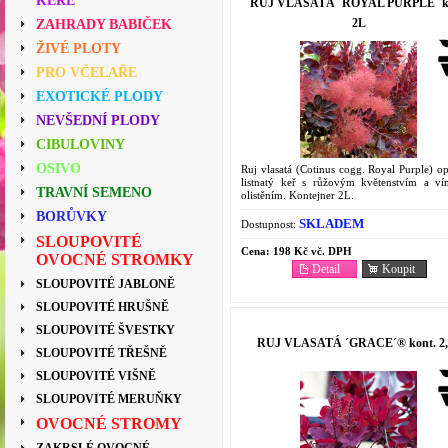
KEŘE
RUJ VLASATÁ ´ROYAL PURPLE´ ko
2L
ZAHRADY BABIČEK
ŽIVÉ PLOTY
PRO VČELAŘE
EXOTICKÉ PLODY
NEVŠEDNÍ PLODY
CIBULOVINY
OSIVO
Ruj vlasatá (Cotinus cogg. Royal Purple) o
listnatý keř s růžovým květenstvím a v
TRAVNÍ SEMENO
olistěním. Kontejner 2L.
BORŮVKY
SKLADEM
Dostupnost:
SLOUPOVITÉ
Cena:
198 Kč vč. DPH
OVOCNÉ STROMKY
Detail
Koupit
SLOUPOVITÉ JABLONĚ
SLOUPOVITÉ HRUŠNĚ
SLOUPOVITÉ ŠVESTKY
RUJ VLASATÁ ´GRACE´® kont. 2
SLOUPOVITÉ TŘEŠNĚ
SLOUPOVITÉ VIŠNĚ
SLOUPOVITÉ MERUŇKY
OVOCNÉ STROMY