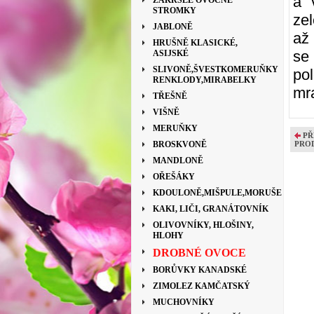
a 
ZAKRSLÉ OVOCNÉ
STROMKY
ze
JABLONĚ
až
HRUŠNĚ KLASICKÉ,
se
ASIJSKÉ
SLIVONĚ,ŠVESTKOMERUŇKY
po
RENKLODY,MIRABELKY
mr
TŘEŠNĚ
VIŠNĚ
MERUŇKY
PŘ
BROSKVONĚ
PRO
MANDLONĚ
OŘEŠÁKY
KDOULONĚ,MIŠPULE,MORUŠE
KAKI, LIČI, GRANÁTOVNÍK
OLIVOVNÍKY, HLOŠINY,
HLOHY
DROBNÉ OVOCE
BORŮVKY KANADSKÉ
ZIMOLEZ KAMČATSKÝ
MUCHOVNÍKY