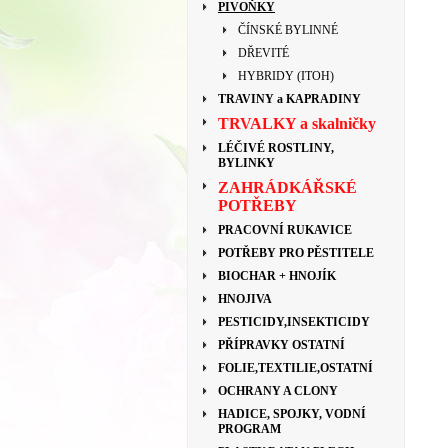
PIVOŇKY
ČÍNSKÉ BYLINNÉ
DŘEVITÉ
HYBRIDY (ITOH)
TRAVINY a KAPRADINY
TRVALKY a skalničky
LÉČIVÉ ROSTLINY,
BYLINKY
ZAHRÁDKÁŘSKÉ
POTŘEBY
PRACOVNÍ RUKAVICE
POTŘEBY PRO PĚSTITELE
BIOCHAR + HNOJÍK
HNOJIVA
PESTICIDY,INSEKTICIDY
PŘÍPRAVKY OSTATNÍ
FOLIE,TEXTILIE,OSTATNÍ
OCHRANY A CLONY
HADICE, SPOJKY, VODNÍ
PROGRAM