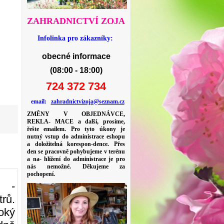
ZAHRADNICTVÍ ZOJA
Infolinka pro zákazníky:
obecné informace
(08:00 - 18:00)
724 372 734
email:
zahradnictvizoja@seznam.cz
ZMĚNY V OBJEDNÁVCE,
REKLA- MACE a další, prosíme,
řešte emailem. Pro tyto úkony je
nutný vstup do administrace eshopu
a doložitelná korespon-dence. Přes
den se pracovně pohybujeme v terénu
a na- hlížení do administrace je pro
nás nemožné. Děkujeme za
pochopení.
-
trů.
soký