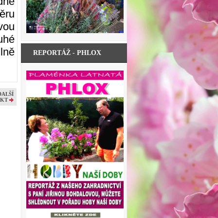
dně
ěru
vou
uhé
lně
REPORTÁŽ - PHLOX
DALŠÍ
KT