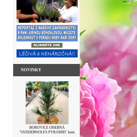
NOVINKY
SKLENICE ZAVAŘOVACÍ S VÍČKEM
BOROVICE OHEBNÁ
´VANDERWOLFS PYRAMID´ kont.
LEVANDULE 500ML
7,5L