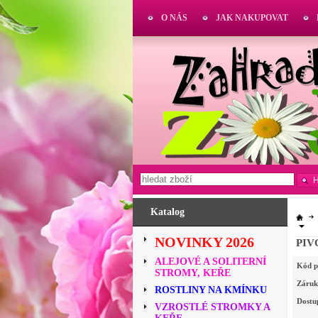
O NÁS
JAK NAKUPOVAT
Katalog
NOVINKY 2026
PIV
ALEJOVÉ A SOLITERNÍ
Kód p
STROMY, KEŘE
Záruk
ROSTLINY NA KMÍNKU
Dostu
VZROSTLÉ STROMKY A