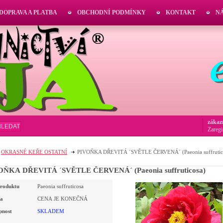
DOPRAVA A PLATBA
OBCHODNÍ PODMÍNKY
KONTAKT
N
zákaz
HLEDAT
Zaregi
OKRASNÉ KEŘE OSTATNÍ
PIVOŇKA DŘEVITÁ ´SVĚTLE ČERVENÁ´ (Paeonia suffrutic
OŇKA DŘEVITÁ ´SVĚTLE ČERVENÁ´ (Paeonia suffruticosa)
roduktu
Paeonia suffruticosa
a
CENA JE KONEČNÁ
pnost
SKLADEM