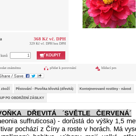
a
368 Kč vč. DPH
329 Kč vč. DPH bez DPH
KOUPIT
t kusů
oslat známému
přidat k porovnání
hlídací pes
 zboží
Pěstování - Pivoňka křovitá (dřevitá)
Kontejnerované rostliny - návod
UP PO OBDRŽENÍ ZÁSILKY
VOŇKA DŘEVITÁ ´SVĚTLE ČERVENÁ´
eonia suffruticosa) - dorůstá do výšky 1,5 me
tivar pochází z Číny a roste v horách. Má vy