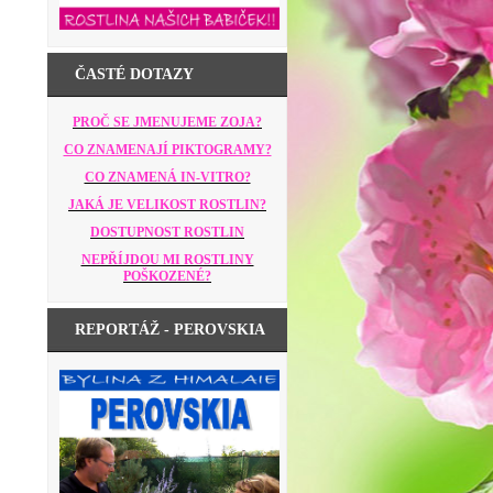
ČASTÉ DOTAZY
PROČ SE JMENUJEME ZOJA?
CO ZNAMENAJÍ PIKTOGRAMY?
CO ZNAMENÁ IN-VITRO?
JAKÁ JE VELIKOST ROSTLIN?
DOSTUPNOST ROSTLIN
NEPŘÍJDOU MI ROSTLINY
POŠKOZENÉ?
REPORTÁŽ - PEROVSKIA