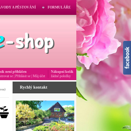
ÁVODY A PĚSTOVÁNÍ
FORMULÁŘE
ník není přihlášen
Nákupní košík
strovat se
|
Přihlásit se
|
Můj účet
žádné položky
Rychlý kontakt
osa)