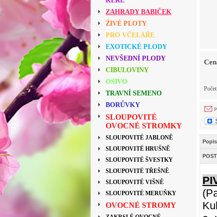
KEŘE
ZAHRADY BABIČEK
ŽIVÉ PLOTY
PRO VČELAŘE
EXOTICKÉ PLODY
NEVŠEDNÍ PLODY
Cen
CIBULOVINY
OSIVO
Poče
TRAVNÍ SEMENO
BORŮVKY
p
SLOUPOVITÉ
OVOCNÉ STROMKY
SLOUPOVITÉ JABLONĚ
Popis
SLOUPOVITÉ HRUŠNĚ
POST
SLOUPOVITÉ ŠVESTKY
SLOUPOVITÉ TŘEŠNĚ
PI
SLOUPOVITÉ VIŠNĚ
(Pa
SLOUPOVITÉ MERUŇKY
Kul
OVOCNÉ STROMY