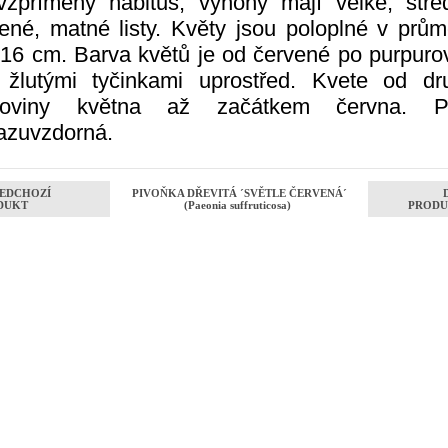
vzpřímený habitus, výhony mají velké, stře
lené, matné listy. Květy jsou poloplné v prům
 16 cm. Barva květů je od červené po purpuro
 žlutými tyčinkami uprostřed. Kvete od dr
loviny května až začátkem června. P
azuvzdorná.
EDCHOZÍ
PIVOŇKA DŘEVITÁ ´SVĚTLE ČERVENÁ´
DUKT
(Paeonia suffruticosa)
PRODU