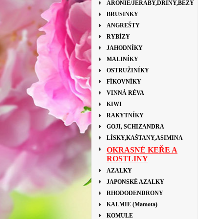
ARONIE/JEŘÁBY,DŘÍNY,BEZY
BRUSINKY
ANGREŠTY
RYBÍZY
JAHODNÍKY
MALINÍKY
OSTRUŽINÍKY
FÍKOVNÍKY
VINNÁ RÉVA
KIWI
RAKYTNÍKY
GOJI, SCHIZANDRA
LÍSKY,KAŠTANY,ASIMINA
OKRASNÉ KEŘE A
ROSTLINY
AZALKY
JAPONSKÉ AZALKY
RHODODENDRONY
KALMIE (Mamota)
KOMULE