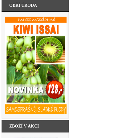
OBŘÍ ÚRODA
ZBOŽÍ V AKCI