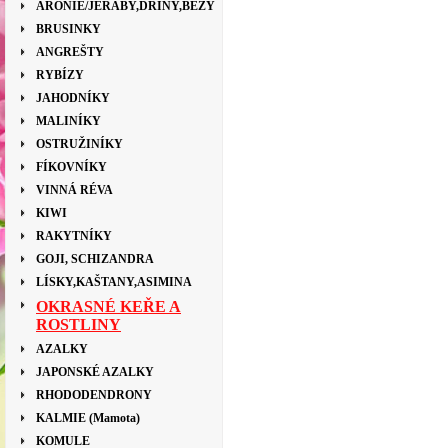
ARONIE/JEŘÁBY,DŘÍNY,BEZY
BRUSINKY
ANGREŠTY
RYBÍZY
JAHODNÍKY
MALINÍKY
OSTRUŽINÍKY
FÍKOVNÍKY
VINNÁ RÉVA
KIWI
RAKYTNÍKY
GOJI, SCHIZANDRA
LÍSKY,KAŠTANY,ASIMINA
OKRASNÉ KEŘE A
ROSTLINY
AZALKY
JAPONSKÉ AZALKY
RHODODENDRONY
KALMIE (Mamota)
KOMULE