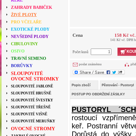
KEŘE
ZAHRADY BABIČEK
ŽIVÉ PLOTY
PRO VČELAŘE
EXOTICKÉ PLODY
Cena
158 Kč vč
NEVŠEDNÍ PLODY
141 Kč vč. DPH 
CIBULOVINY
OSIVO
KOU
Počet kusů
TRAVNÍ SEMENO
poslat známému
při
BORŮVKY
SLOUPOVITÉ
OVOCNÉ STROMKY
Popis zboží
Pěstování - Pustoryl
SLOUPOVITÉ JABLONĚ
SLOUPOVITÉ HRUŠNĚ
POSTUP PO OBDRŽENÍ ZÁSILKY
SLOUPOVITÉ ŠVESTKY
SLOUPOVITÉ TŘEŠNĚ
PUSTORYL ´SCH
SLOUPOVITÉ VIŠNĚ
rostoucí vzpřímeně
SLOUPOVITÉ MERUŇKY
keř. Postranní větv
OVOCNÉ STROMY
Dorůstá do výšky 