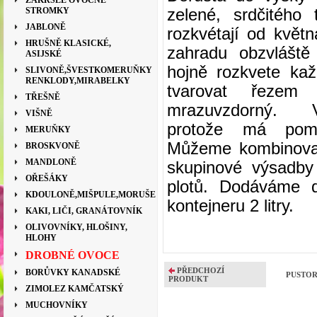
ZAKRSLÉ OVOCNÉ
STROMKY
zelené, srdčitého
JABLONĚ
rozkvétají od květ
HRUŠNĚ KLASICKÉ,
zahradu obzvláště
ASIJSKÉ
hojně rozkvete ka
SLIVONĚ,ŠVESTKOMERUŇKY
RENKLODY,MIRABELKY
tvarovat řezem
TŘEŠNĚ
mrazuvzdorný. Vy
VIŠNĚ
protože má pomě
MERUŇKY
Můžeme kombinovat
BROSKVONĚ
MANDLONĚ
skupinové výsadby
OŘEŠÁKY
plotů. Dodáváme d
KDOULONĚ,MIŠPULE,MORUŠE
kontejneru 2 litry.
KAKI, LIČI, GRANÁTOVNÍK
OLIVOVNÍKY, HLOŠINY,
HLOHY
DROBNÉ OVOCE
PŘEDCHOZÍ
BORŮVKY KANADSKÉ
PUSTOR
PRODUKT
ZIMOLEZ KAMČATSKÝ
MUCHOVNÍKY