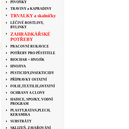
PIVOŇKY
TRAVINY a KAPRADINY
TRVALKY a skalničky
LÉČIVÉ ROSTLINY,
BYLINKY
ZAHRÁDKÁŘSKÉ
POTŘEBY
PRACOVNÍ RUKAVICE
POTŘEBY PRO PĚSTITELE
BIOCHAR + HNOJÍK
HNOJIVA
PESTICIDY,INSEKTICIDY
PŘÍPRAVKY OSTATNÍ
FOLIE,TEXTILIE,OSTATNÍ
OCHRANY A CLONY
HADICE, SPOJKY, VODNÍ
PROGRAM
PLASTY,RATAN,PLECH,
KERAMIKA
SUBSTRÁTY
SKLIZEŇ, ZAVAŘOVÁNÍ