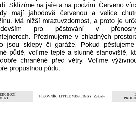
dí. Sklízíme na jaře a na podzim. Červeno ví
ody mají jahodově červenou a velice chut
žinu. Má nižší mrazuvzdornost, a proto je urč
edevším pro pěstování v přenosn
ntejnerech. Přezimujeme v chladných prostor
ko jsou sklepy či garáže. Pokud pěstujeme
né půdě, volíme teplé a slunné stanoviště, k
 dobře chráněné před větry. Volíme výživno
bře propustnou půdu.
EDCHOZÍ
FÍKOVNÍK ´LITTLE MISS FIGGY´ Zakrslý
DUKT
PRODU