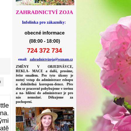
ZAHRADNICTVÍ ZOJA
Infolinka pro zákazníky:
obecné informace
(08:00 - 18:00)
724 372 734
email:
zahradnictvizoja@seznam.cz
ZMĚNY V OBJEDNÁVCE,
REKLA- MACE a další, prosíme,
řešte emailem. Pro tyto úkony je
nutný vstup do administrace eshopu
d
a doložitelná korespon-dence. Přes
den se pracovně pohybujeme v terénu
a na- hlížení do administrace je pro
nás nemožné. Děkujeme za
pochopení.
ttle
ina.
ými
atě