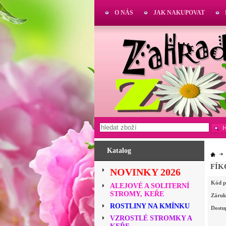
O NÁS
JAK NAKUPOVAT
Katalog
FÍK
NOVINKY 2026
Kód p
ALEJOVÉ A SOLITERNÍ
STROMY, KEŘE
Záruk
ROSTLINY NA KMÍNKU
Dostu
VZROSTLÉ STROMKY A