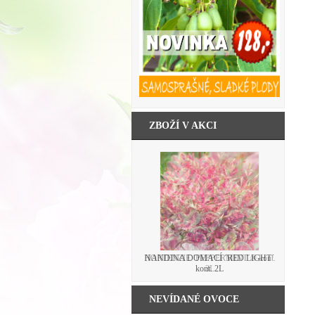
ZBOŽÍ V AKCI
HORTENZIE ´PEPPERMINT´® kont.
3L
NEVÍDANÉ OVOCE