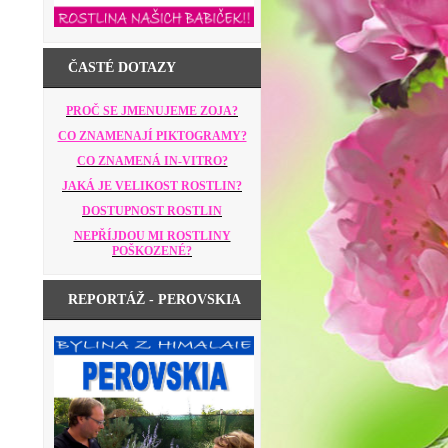
ČASTÉ DOTAZY
PROČ SE JMENUJEME ZOJA?
CO ZNAMENAJÍ PIKTOGRAMY?
CO ZNAMENÁ IN-VITRO?
JAKÁ JE VELIKOST ROSTLIN?
DOSTUPNOST ROSTLIN
NEPŘÍJDOU MI ROSTLINY
POŠKOZENÉ?
REPORTÁŽ - PEROVSKIA