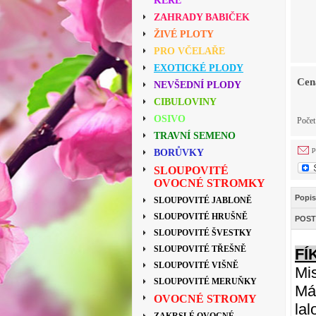
KEŘE
ZAHRADY BABIČEK
ŽIVÉ PLOTY
PRO VČELAŘE
EXOTICKÉ PLODY
Cen
NEVŠEDNÍ PLODY
CIBULOVINY
OSIVO
Poče
TRAVNÍ SEMENO
p
BORŮVKY
SLOUPOVITÉ
OVOCNÉ STROMKY
Popis
SLOUPOVITÉ JABLONĚ
SLOUPOVITÉ HRUŠNĚ
POST
SLOUPOVITÉ ŠVESTKY
SLOUPOVITÉ TŘEŠNĚ
FÍ
SLOUPOVITÉ VIŠNĚ
Mis
SLOUPOVITÉ MERUŇKY
Má
OVOCNÉ STROMY
la