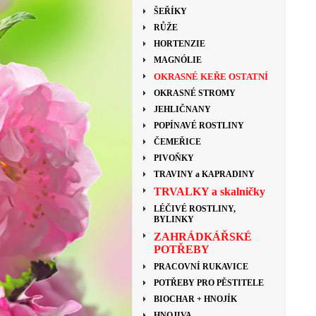
ŠEŘÍKY
RŮŽE
HORTENZIE
MAGNÓLIE
OKRASNÉ KEŘE OSTATNÍ
OKRASNÉ STROMY
JEHLIČNANY
POPÍNAVÉ ROSTLINY
ČEMEŘICE
PIVOŇKY
TRAVINY a KAPRADINY
TRVALKY a skalničky
LÉČIVÉ ROSTLINY,
BYLINKY
ZAHRÁDKÁŘSKÉ
POTŘEBY
PRACOVNÍ RUKAVICE
POTŘEBY PRO PĚSTITELE
BIOCHAR + HNOJÍK
HNOJIVA