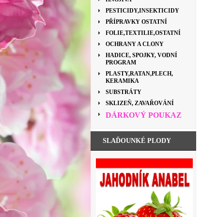
PESTICIDY,INSEKTICIDY
PŘÍPRAVKY OSTATNÍ
FOLIE,TEXTILIE,OSTATNÍ
OCHRANY A CLONY
HADICE, SPOJKY, VODNÍ
PROGRAM
PLASTY,RATAN,PLECH,
KERAMIKA
SUBSTRÁTY
SKLIZEŇ, ZAVAŘOVÁNÍ
DÁRKOVÝ POUKAZ
SLAĎOUNKÉ PLODY