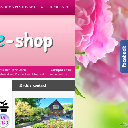
ÁVODY A PĚSTOVÁNÍ
FORMULÁŘE
ník není přihlášen
Nákupní košík
strovat se
|
Přihlásit se
|
Můj účet
žádné položky
Rychlý kontakt