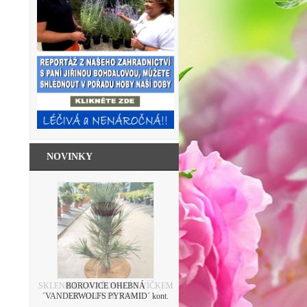
NOVINKY
SKLENICE ZAVAŘOVACÍ S VÍČKEM
LEVANDULE 500ML