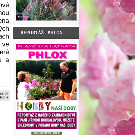
nové
nou
ena
ých
REPORTÁŽ - PHLOX
ách
 ve
teré
u a
DALŠÍ
KT