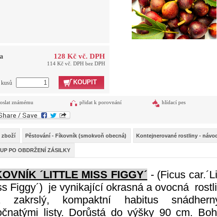
a
128 Kč vč. DPH
114 Kč vč. DPH bez DPH
KOUPIT
t kusů
oslat známému
přidat k porovnání
hlídací pes
 zboží
Pěstování - Fíkovník (smokvoň obecná)
Kontejnerované rostliny - návo
UP PO OBDRŽENÍ ZÁSILKY
KOVNÍK ´LITTLE MISS FIGGY´
- (Ficus car.´Li
s Figgy´) je vynikající okrasná a ovocná rostl
 zakrslý, kompaktní habitus snádhern
ločnatými listy. Dorůstá do výšky 90 cm. Boh