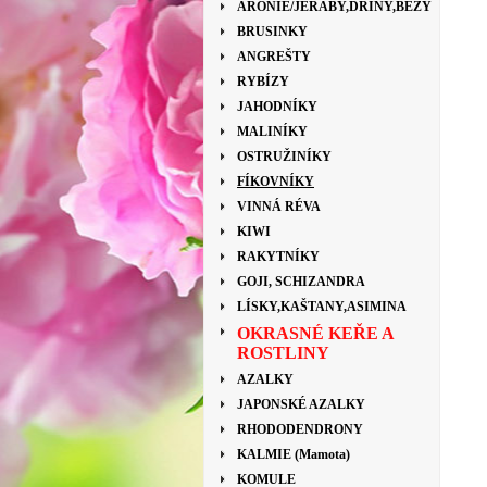
ARONIE/JEŘÁBY,DŘÍNY,BEZY
BRUSINKY
ANGREŠTY
RYBÍZY
JAHODNÍKY
MALINÍKY
OSTRUŽINÍKY
FÍKOVNÍKY
VINNÁ RÉVA
KIWI
RAKYTNÍKY
GOJI, SCHIZANDRA
LÍSKY,KAŠTANY,ASIMINA
OKRASNÉ KEŘE A
ROSTLINY
AZALKY
JAPONSKÉ AZALKY
RHODODENDRONY
KALMIE (Mamota)
KOMULE