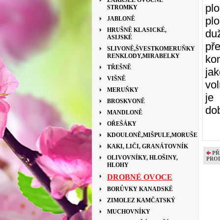
ZAKRSLÉ OVOCNÉ
plo
STROMKY
pl
JABLONĚ
HRUŠNĚ KLASICKÉ,
du
ASIJSKÉ
př
SLIVONĚ,ŠVESTKOMERUŇKY
RENKLODY,MIRABELKY
ko
TŘEŠNĚ
ja
VIŠNĚ
vol
MERUŇKY
je
BROSKVONĚ
do
MANDLONĚ
OŘEŠÁKY
KDOULONĚ,MIŠPULE,MORUŠE
KAKI, LIČI, GRANÁTOVNÍK
PŘ
OLIVOVNÍKY, HLOŠINY,
PRO
HLOHY
DROBNÉ OVOCE
BORŮVKY KANADSKÉ
ZIMOLEZ KAMČATSKÝ
MUCHOVNÍKY