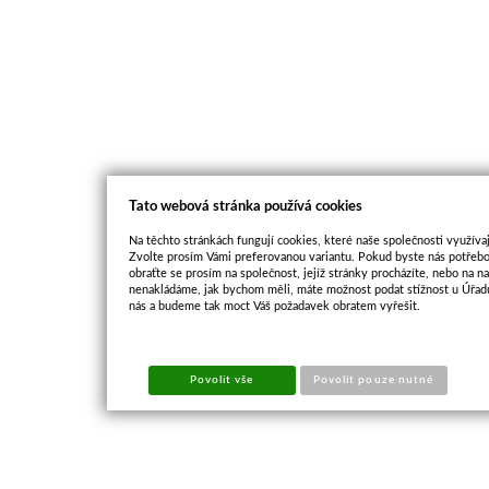
Tato webová stránka používá cookies
Na těchto stránkách fungují cookies, které naše společnosti využívaj
Zvolte prosím Vámi preferovanou variantu. Pokud byste nás potřebo
obraťte se prosím na společnost, jejíž stránky procházíte, nebo na 
nenakládáme, jak bychom měli, máte možnost podat stížnost u Úřadu
nás a budeme tak moct Váš požadavek obratem vyřešit.
Povolit vše
Povolit pouze nutné