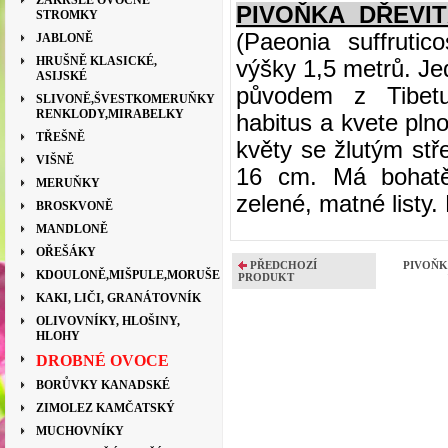
ZAKRSLÉ OVOCNÉ
PIVOŇKA DŘEVI
STROMKY
(Paeonia suffrutic
JABLONĚ
HRUŠNĚ KLASICKÉ,
výšky 1,5 metrů. Je
ASIJSKÉ
původem z Tibet
SLIVONĚ,ŠVESTKOMERUŇKY
RENKLODY,MIRABELKY
habitus a kvete pl
TŘEŠNĚ
květy se žlutým st
VIŠNĚ
16 cm. Má bohatě 
MERUŇKY
zelené, matné listy
BROSKVONĚ
MANDLONĚ
OŘEŠÁKY
PŘEDCHOZÍ
PIVOŇK
KDOULONĚ,MIŠPULE,MORUŠE
PRODUKT
KAKI, LIČI, GRANÁTOVNÍK
OLIVOVNÍKY, HLOŠINY,
HLOHY
DROBNÉ OVOCE
BORŮVKY KANADSKÉ
ZIMOLEZ KAMČATSKÝ
MUCHOVNÍKY