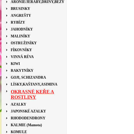
ARONIE/JEŘÁBY,DŘÍNY,BEZY
BRUSINKY
ANGREŠTY
RYBÍZY
JAHODNÍKY
MALINÍKY
OSTRUŽINÍKY
FÍKOVNÍKY
VINNÁ RÉVA
KIWI
RAKYTNÍKY
GOJI, SCHIZANDRA
LÍSKY,KAŠTANY,ASIMINA
OKRASNÉ KEŘE A
ROSTLINY
AZALKY
JAPONSKÉ AZALKY
RHODODENDRONY
KALMIE (Mamota)
KOMULE