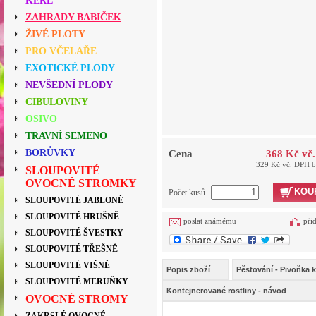
KEŘE
ZAHRADY BABIČEK
ŽIVÉ PLOTY
PRO VČELAŘE
EXOTICKÉ PLODY
NEVŠEDNÍ PLODY
CIBULOVINY
OSIVO
TRAVNÍ SEMENO
BORŮVKY
Cena
368 Kč vč
329 Kč vč. DPH 
SLOUPOVITÉ
OVOCNÉ STROMKY
KOU
Počet kusů
SLOUPOVITÉ JABLONĚ
SLOUPOVITÉ HRUŠNĚ
poslat známému
při
SLOUPOVITÉ ŠVESTKY
SLOUPOVITÉ TŘEŠNĚ
SLOUPOVITÉ VIŠNĚ
Popis zboží
Pěstování - Pivoňka kř
SLOUPOVITÉ MERUŇKY
Kontejnerované rostliny - návod
OVOCNÉ STROMY