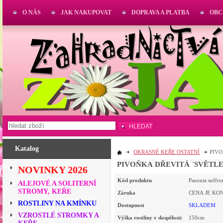
O NÁS
JAK NAKUPOVAT
DOPRAVA A PLATBA
OBC
HLEDAT
Katalog
OKRASNÉ KEŘE OSTATNÍ
PIVO
PIVOŇKA DŘE
NOVINKY 2026
Kód produktu
Paeonia suffru
ALEJOVÉ A SOLITERNÍ
STROMY, KEŘE
Záruka
CENA JE KO
ROSTLINY NA KMÍNKU
Dostupnost
SKLADEM
VZROSTLÉ STROMKY A
Výška rostliny v dospělosti
150cm