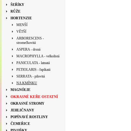
ŠEŘÍKY
RŮŽE
HORTENZIE
MENŠÍ
VĚTŠÍ
ARBORESCENS -
stromečkovitá
ASPERA - drsná
MACROPHYLLA - velkolistá
PANICULATA - latnatá
PETIOLARIS - řapíkatá
SERRATA - pilovitá
NA KMÍNKU
MAGNÓLIE
OKRASNÉ KEŘE OSTATNÍ
OKRASNÉ STROMY
JEHLIČNANY
POPÍNAVÉ ROSTLINY
ČEMEŘICE
PIVOŇKY