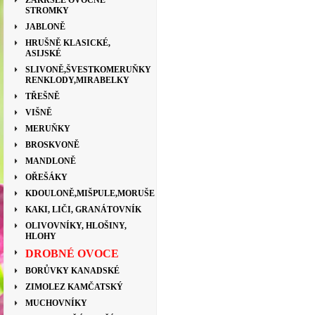
ZAKRSLÉ OVOCNÉ
STROMKY
JABLONĚ
HRUŠNĚ KLASICKÉ,
ASIJSKÉ
SLIVONĚ,ŠVESTKOMERUŇKY
RENKLODY,MIRABELKY
TŘEŠNĚ
VIŠNĚ
MERUŇKY
BROSKVONĚ
MANDLONĚ
OŘEŠÁKY
KDOULONĚ,MIŠPULE,MORUŠE
KAKI, LIČI, GRANÁTOVNÍK
OLIVOVNÍKY, HLOŠINY,
HLOHY
DROBNÉ OVOCE
BORŮVKY KANADSKÉ
ZIMOLEZ KAMČATSKÝ
MUCHOVNÍKY