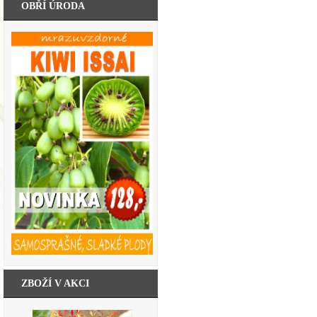
OBŘÍ ÚRODA
ZBOŽÍ V AKCI