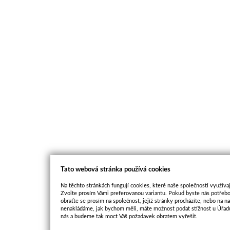
Tato webová stránka používá cookies
Na těchto stránkách fungují cookies, které naše společnosti využívaj
Zvolte prosím Vámi preferovanou variantu. Pokud byste nás potřebo
obraťte se prosím na společnost, jejíž stránky procházíte, nebo na 
nenakládáme, jak bychom měli, máte možnost podat stížnost u Úřadu
nás a budeme tak moct Váš požadavek obratem vyřešit.