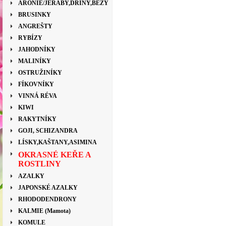
ARONIE/JEŘÁBY,DŘÍNY,BEZY
BRUSINKY
ANGREŠTY
RYBÍZY
JAHODNÍKY
MALINÍKY
OSTRUŽINÍKY
FÍKOVNÍKY
VINNÁ RÉVA
KIWI
RAKYTNÍKY
GOJI, SCHIZANDRA
LÍSKY,KAŠTANY,ASIMINA
OKRASNÉ KEŘE A
ROSTLINY
AZALKY
JAPONSKÉ AZALKY
RHODODENDRONY
KALMIE (Mamota)
KOMULE