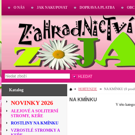
O NÁS
JAK NAKUPOVAT
DOPRAVA A PLATBA
OBC
HLEDAT
HORTENZIE
NA KMÍNKU
(0 prod
Katalog
NA KMÍNKU
NOVINKY 2026
V této katego
ALEJOVÉ A SOLITERNÍ
STROMY, KEŘE
ROSTLINY NA KMÍNKU
VZROSTLÉ STROMKY A