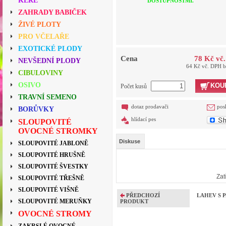
KEŘE
DOSTUPNOSTMI.
ZAHRADY BABIČEK
ŽIVÉ PLOTY
PRO VČELAŘE
EXOTICKÉ PLODY
Cena
78 Kč vč
NEVŠEDNÍ PLODY
64 Kč vč. DPH 
CIBULOVINY
OSIVO
KOU
Počet kusů
TRAVNÍ SEMENO
dotaz prodavači
pos
BORŮVKY
hlídací pes
SLOUPOVITÉ
OVOCNÉ STROMKY
Diskuse
SLOUPOVITÉ JABLONĚ
SLOUPOVITÉ HRUŠNĚ
SLOUPOVITÉ ŠVESTKY
Zat
SLOUPOVITÉ TŘEŠNĚ
SLOUPOVITÉ VIŠNĚ
PŘEDCHOZÍ
LAHEV S 
SLOUPOVITÉ MERUŇKY
PRODUKT
OVOCNÉ STROMY