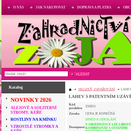
O NÁS
JAK NAKUPOVAT
DOPRAVA A PLATBA
OBC
HLEDAT
Katalog
SKLIZEŇ, ZAVAŘOVÁNÍ
LAHEV
LAHEV S PATENTNÍM UZÁV
NOVINKY 2026
Kód
350831
ALEJOVÉ A SOLITERNÍ
produktu
STROMY, KEŘE
Záruka
CENA JE KONEČNÁ
ROSTLINY NA KMÍNKU
IHNED K ODESLÁNÍ
V OBJEDNÁVCE LZE LIBOV
VZROSTLÉ STROMKY A
Dostupnost
KOMBINOVAT S OSTANÍMI