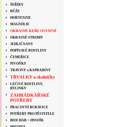
ŠEŘÍKY
RŮŽE
HORTENZIE
MAGNÓLIE
OKRASNÉ KEŘE OSTATNÍ
OKRASNÉ STROMY
JEHLIČNANY
POPÍNAVÉ ROSTLINY
ČEMEŘICE
PIVOŇKY
TRAVINY a KAPRADINY
TRVALKY a skalničky
LÉČIVÉ ROSTLINY,
BYLINKY
ZAHRÁDKÁŘSKÉ
POTŘEBY
PRACOVNÍ RUKAVICE
POTŘEBY PRO PĚSTITELE
BIOCHAR + HNOJÍK
HNOJIVA