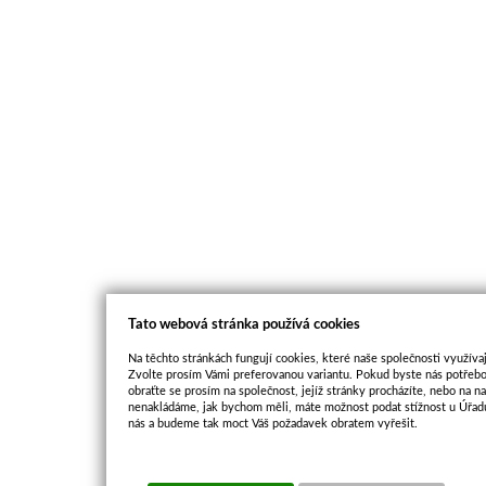
Tato webová stránka používá cookies
Na těchto stránkách fungují cookies, které naše společnosti využívaj
Zvolte prosím Vámi preferovanou variantu. Pokud byste nás potřebo
obraťte se prosím na společnost, jejíž stránky procházíte, nebo na 
nenakládáme, jak bychom měli, máte možnost podat stížnost u Úřadu
nás a budeme tak moct Váš požadavek obratem vyřešit.