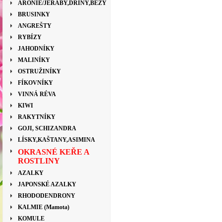
ARONIE/JEŘÁBY,DŘÍNY,BEZY
BRUSINKY
ANGREŠTY
RYBÍZY
JAHODNÍKY
MALINÍKY
OSTRUŽINÍKY
FÍKOVNÍKY
VINNÁ RÉVA
KIWI
RAKYTNÍKY
GOJI, SCHIZANDRA
LÍSKY,KAŠTANY,ASIMINA
OKRASNÉ KEŘE A
ROSTLINY
AZALKY
JAPONSKÉ AZALKY
RHODODENDRONY
KALMIE (Mamota)
KOMULE