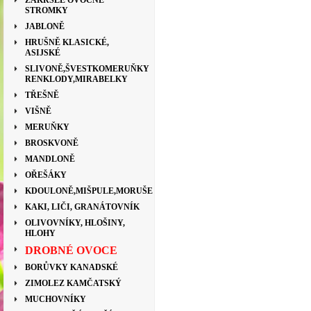
ZAKRSLÉ OVOCNÉ
STROMKY
JABLONĚ
HRUŠNĚ KLASICKÉ,
ASIJSKÉ
SLIVONĚ,ŠVESTKOMERUŇKY
RENKLODY,MIRABELKY
TŘEŠNĚ
VIŠNĚ
MERUŇKY
BROSKVONĚ
MANDLONĚ
OŘEŠÁKY
KDOULONĚ,MIŠPULE,MORUŠE
KAKI, LIČI, GRANÁTOVNÍK
OLIVOVNÍKY, HLOŠINY,
HLOHY
DROBNÉ OVOCE
BORŮVKY KANADSKÉ
ZIMOLEZ KAMČATSKÝ
MUCHOVNÍKY