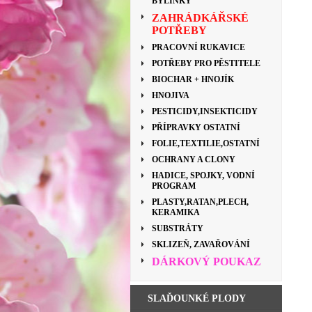
BYLINKY
ZAHRÁDKÁŘSKÉ
POTŘEBY
PRACOVNÍ RUKAVICE
POTŘEBY PRO PĚSTITELE
BIOCHAR + HNOJÍK
HNOJIVA
PESTICIDY,INSEKTICIDY
PŘÍPRAVKY OSTATNÍ
FOLIE,TEXTILIE,OSTATNÍ
OCHRANY A CLONY
HADICE, SPOJKY, VODNÍ
PROGRAM
PLASTY,RATAN,PLECH,
KERAMIKA
SUBSTRÁTY
SKLIZEŇ, ZAVAŘOVÁNÍ
DÁRKOVÝ POUKAZ
SLAĎOUNKÉ PLODY