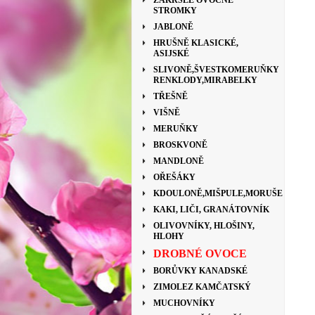
ZAKRSLÉ OVOCNÉ
STROMKY
JABLONĚ
HRUŠNĚ KLASICKÉ,
ASIJSKÉ
SLIVONĚ,ŠVESTKOMERUŇKY
RENKLODY,MIRABELKY
TŘEŠNĚ
VIŠNĚ
MERUŇKY
BROSKVONĚ
MANDLONĚ
OŘEŠÁKY
KDOULONĚ,MIŠPULE,MORUŠE
KAKI, LIČI, GRANÁTOVNÍK
OLIVOVNÍKY, HLOŠINY,
HLOHY
DROBNÉ OVOCE
BORŮVKY KANADSKÉ
ZIMOLEZ KAMČATSKÝ
MUCHOVNÍKY