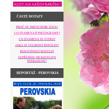
ČASTÉ DOTAZY
PROČ SE JMENUJEME ZOJA?
CO ZNAMENAJÍ PIKTOGRAMY?
CO ZNAMENÁ IN-VITRO?
JAKÁ JE VELIKOST ROSTLIN?
DOSTUPNOST ROSTLIN
NEPŘÍJDOU MI ROSTLINY
POŠKOZENÉ?
REPORTÁŽ - PEROVSKIA