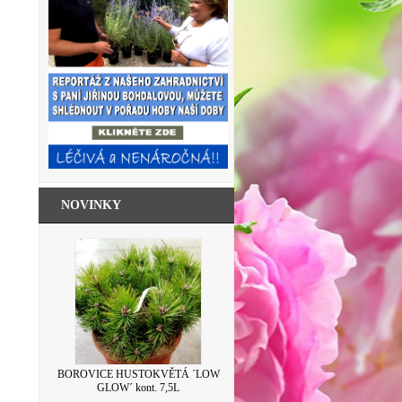
NOVINKY
SKLENICE ZAVAŘOVACÍ S VÍČKEM
BOROVICE HUSTOKVĚTÁ ´LOW
LEVANDULE 500ML
GLOW´ kont. 7,5L