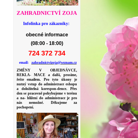
ZAHRADNICTVÍ ZOJA
Infolinka pro zákazníky:
obecné informace
(08:00 - 18:00)
724 372 734
email:
zahradnictvizoja@seznam.cz
ZMĚNY V OBJEDNÁVCE,
REKLA- MACE a další, prosíme,
řešte emailem. Pro tyto úkony je
nutný vstup do administrace eshopu
a doložitelná korespon-dence. Přes
den se pracovně pohybujeme v terénu
a na- hlížení do administrace je pro
nás nemožné. Děkujeme za
pochopení.