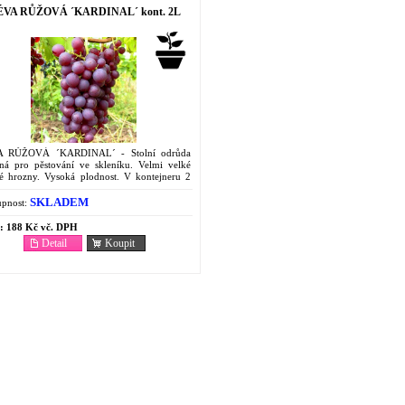
ÉVA RŮŽOVÁ ´KARDINAL´ kont. 2L
 RŮŽOVÁ ´KARDINAL´ - Stolní odrůda
ná pro pěstování ve skleníku. Velmi velké
ké hrozny. Vysoká plodnost. V kontejneru 2
SKLADEM
pnost:
:
188 Kč vč. DPH
Detail
Koupit