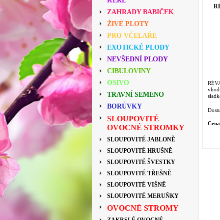
KEŘE
R
ZAHRADY BABIČEK
ŽIVÉ PLOTY
PRO VČELAŘE
EXOTICKÉ PLODY
NEVŠEDNÍ PLODY
CIBULOVINY
OSIVO
RÉVA
vhod
TRAVNÍ SEMENO
slad
litry.
BORŮVKY
Dostu
SLOUPOVITÉ
Cena
OVOCNÉ STROMKY
SLOUPOVITÉ JABLONĚ
SLOUPOVITÉ HRUŠNĚ
SLOUPOVITÉ ŠVESTKY
SLOUPOVITÉ TŘEŠNĚ
SLOUPOVITÉ VIŠNĚ
SLOUPOVITÉ MERUŇKY
OVOCNÉ STROMY