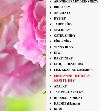
ARONIE/JEŘÁBY,DŘÍNY,BEZY
BRUSINKY
ANGREŠTY
RYBÍZY
JAHODNÍKY
MALINÍKY
OSTRUŽINÍKY
FÍKOVNÍKY
VINNÁ RÉVA
KIWI
RAKYTNÍKY
GOJI, SCHIZANDRA
LÍSKY,KAŠTANY,ASIMINA
OKRASNÉ KEŘE A
ROSTLINY
AZALKY
JAPONSKÉ AZALKY
RHODODENDRONY
KALMIE (Mamota)
KOMULE