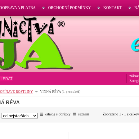
DOPRAVA A PLATBA
OBCHODNÍ PODMÍNKY
KONTAKT
N
zákaz
HLEDAT
Zaregi
POPÍNAVÉ ROSTLINY
VINNÁ RÉVA
(1 produktů)
NÁ RÉVA
katalog s obrázky
seznam
Zobrazeno 1 - 1 z celko
: