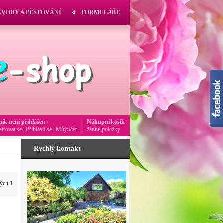
ÁVODY A PĚSTOVÁNÍ
FORMULÁŘE
ník není přihlášen
Nákupní košík
strovat se
|
Přihlásit se
|
Můj účet
žádné položky
Rychlý kontakt
vých 1