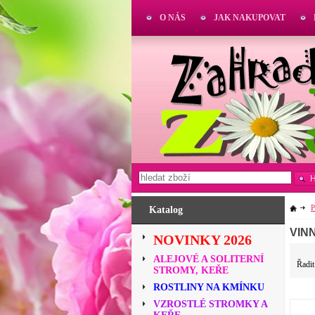
O NÁS
JAK NAKUPOVAT
Katalog
VIN
NOVINKY 2026
ALEJOVÉ A SOLITERNÍ
Řadit
STROMY, KEŘE
ROSTLINY NA KMÍNKU
VZROSTLÉ STROMKY A