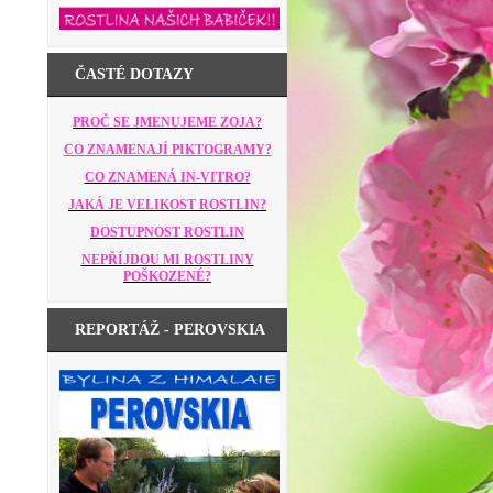
ČASTÉ DOTAZY
PROČ SE JMENUJEME ZOJA?
CO ZNAMENAJÍ PIKTOGRAMY?
CO ZNAMENÁ IN-VITRO?
JAKÁ JE VELIKOST ROSTLIN?
DOSTUPNOST ROSTLIN
NEPŘÍJDOU MI ROSTLINY
POŠKOZENÉ?
REPORTÁŽ - PEROVSKIA