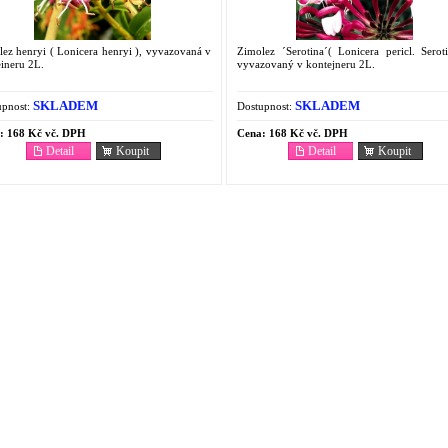
ez henryi ( Lonicera henryi ), vyvazovaná v
Zimolez ´Serotina´( Lonicera pericl. Serot
ineru 2L.
vyvazovaný v kontejneru 2L.
SKLADEM
SKLADEM
pnost:
Dostupnost:
:
168 Kč vč. DPH
Cena:
168 Kč vč. DPH
Detail
Koupit
Detail
Koupit