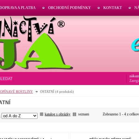
DOPRAVA A PLATBA
OBCHODNÍ PODMÍNKY
KONTAKT
N
zákaz
HLEDAT
Zaregi
POPÍNAVÉ ROSTLINY
OSTATNÍ
(4 produktů)
ATNÍ
katalog s obrázky
seznam
Zobrazeno 1 - 4 z celko
: