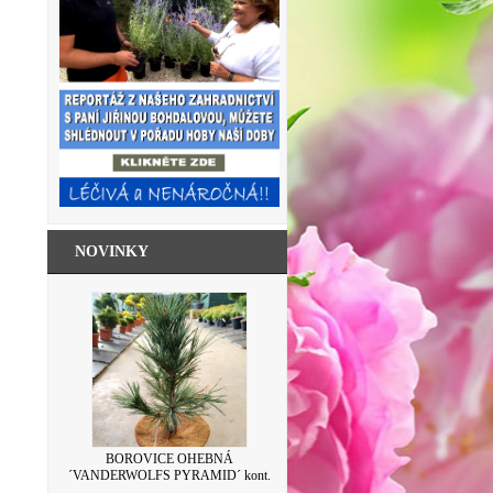
NOVINKY
SKLENICE ZAVAŘOVACÍ S VÍČKEM
BOROVICE OHEBNÁ
´VANDERWOLFS PYRAMID´ kont.
LEVANDULE 500ML
7,5L