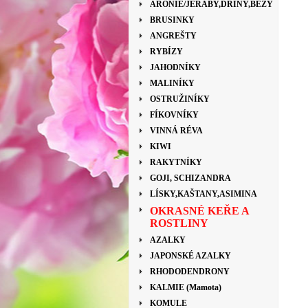
ARONIE/JEŘÁBY,DŘÍNY,BEZY
BRUSINKY
ANGREŠTY
RYBÍZY
JAHODNÍKY
MALINÍKY
OSTRUŽINÍKY
FÍKOVNÍKY
VINNÁ RÉVA
KIWI
RAKYTNÍKY
GOJI, SCHIZANDRA
LÍSKY,KAŠTANY,ASIMINA
OKRASNÉ KEŘE A
ROSTLINY
AZALKY
JAPONSKÉ AZALKY
RHODODENDRONY
KALMIE (Mamota)
KOMULE