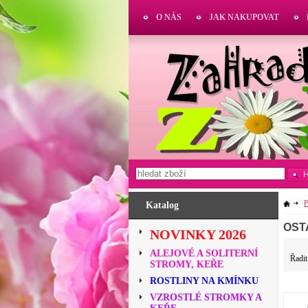
O NÁS
JAK NAKUPOVAT
Katalog
OST
NOVINKY 2026
ALEJOVÉ A SOLITERNÍ
Řadit
STROMY, KEŘE
ROSTLINY NA KMÍNKU
VZROSTLÉ STROMKY A