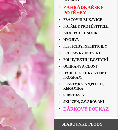
BYLINKY
ZAHRÁDKÁŘSKÉ
POTŘEBY
PRACOVNÍ RUKAVICE
POTŘEBY PRO PĚSTITELE
BIOCHAR + HNOJÍK
HNOJIVA
PESTICIDY,INSEKTICIDY
PŘÍPRAVKY OSTATNÍ
FOLIE,TEXTILIE,OSTATNÍ
OCHRANY A CLONY
HADICE, SPOJKY, VODNÍ
PROGRAM
PLASTY,RATAN,PLECH,
KERAMIKA
SUBSTRÁTY
SKLIZEŇ, ZAVAŘOVÁNÍ
DÁRKOVÝ POUKAZ
SLAĎOUNKÉ PLODY