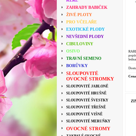
KEŘE
ZAHRADY BABIČEK
ŽIVÉ PLOTY
PRO VČELAŘE
EXOTICKÉ PLODY
NEVŠEDNÍ PLODY
CIBULOVINY
OSIVO
RARI
popí
TRAVNÍ SEMENO
ledna
BORŮVKY
Dostu
SLOUPOVITÉ
Cena
OVOCNÉ STROMKY
SLOUPOVITÉ JABLONĚ
SLOUPOVITÉ HRUŠNĚ
SLOUPOVITÉ ŠVESTKY
ZI
SLOUPOVITÉ TŘEŠNĚ
SLOUPOVITÉ VIŠNĚ
SLOUPOVITÉ MERUŇKY
OVOCNÉ STROMY