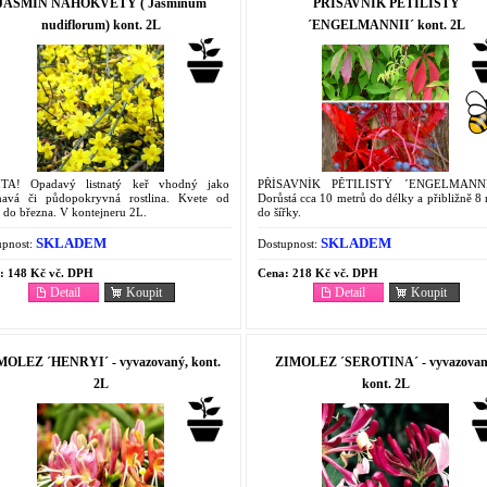
JASMÍN NAHOKVĚTÝ ( Jasminum
PŘÍSAVNÍK PĚTILISTÝ
nudiflorum) kont. 2L
´ENGELMANNII´ kont. 2L
TA! Opadavý listnatý keř vhodný jako
PŘÍSAVNÍK PĚTILISTÝ ´ENGELMANNI
navá či půdopokryvná rostlina. Kvete od
Dorůstá cca 10 metrů do délky a přibližně 8
 do března. V kontejneru 2L.
do šířky.
SKLADEM
SKLADEM
pnost:
Dostupnost:
:
148 Kč vč. DPH
Cena:
218 Kč vč. DPH
Detail
Koupit
Detail
Koupit
MOLEZ ´HENRYI´ - vyvazovaný, kont.
ZIMOLEZ ´SEROTINA´ - vyvazovan
2L
kont. 2L