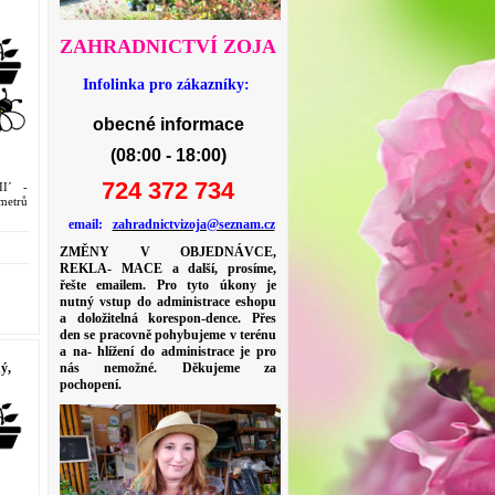
ZAHRADNICTVÍ ZOJA
Infolinka pro zákazníky:
obecné informace
(08:00 - 18:00)
724 372 734
I´ -
 metrů
email:
zahradnictvizoja@seznam.cz
ZMĚNY V OBJEDNÁVCE,
REKLA- MACE a další, prosíme,
řešte emailem. Pro tyto úkony je
nutný vstup do administrace eshopu
a doložitelná korespon-dence. Přes
den se pracovně pohybujeme v terénu
a na- hlížení do administrace je pro
ý,
nás nemožné. Děkujeme za
pochopení.