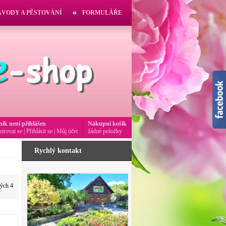
ÁVODY A PĚSTOVÁNÍ
FORMULÁŘE
ník není přihlášen
Nákupní košík
strovat se
|
Přihlásit se
|
Můj účet
žádné položky
Rychlý kontakt
vých 4