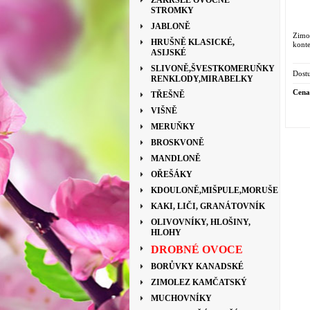
ZAKRSLÉ OVOCNÉ
STROMKY
JABLONĚ
Zimol
HRUŠNĚ KLASICKÉ,
konte
ASIJSKÉ
SLIVONĚ,ŠVESTKOMERUŇKY
Dostu
RENKLODY,MIRABELKY
Cena
TŘEŠNĚ
VIŠNĚ
MERUŇKY
BROSKVONĚ
MANDLONĚ
OŘEŠÁKY
KDOULONĚ,MIŠPULE,MORUŠE
KAKI, LIČI, GRANÁTOVNÍK
OLIVOVNÍKY, HLOŠINY,
HLOHY
DROBNÉ OVOCE
BORŮVKY KANADSKÉ
ZIMOLEZ KAMČATSKÝ
MUCHOVNÍKY