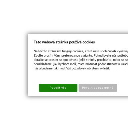
Tato webová stránka používá cookies
Na těchto stránkách fungují cookies, které naše společnosti využívaj
Zvolte prosím Vámi preferovanou variantu. Pokud byste nás potřebo
obraťte se prosím na společnost, jejíž stránky procházíte, nebo na 
nenakládáme, jak bychom měli, máte možnost podat stížnost u Úřadu
nás a budeme tak moct Váš požadavek obratem vyřešit.
Povolit vše
Povolit pouze nutné