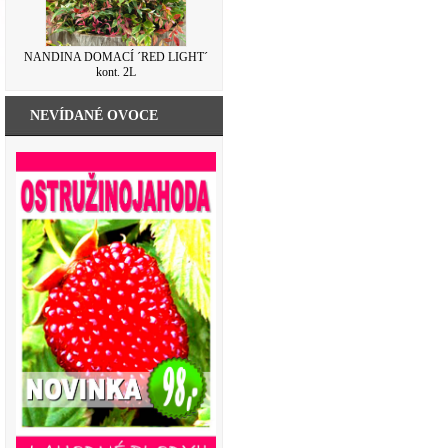
NANDINA DOMACÍ ´RED LIGHT´
kont. 2L
NEVÍDANÉ OVOCE