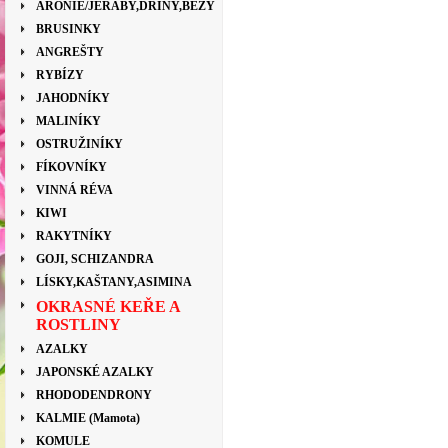
ARONIE/JEŘÁBY,DŘÍNY,BEZY
BRUSINKY
ANGREŠTY
RYBÍZY
JAHODNÍKY
MALINÍKY
OSTRUŽINÍKY
FÍKOVNÍKY
VINNÁ RÉVA
KIWI
RAKYTNÍKY
GOJI, SCHIZANDRA
LÍSKY,KAŠTANY,ASIMINA
OKRASNÉ KEŘE A
ROSTLINY
AZALKY
JAPONSKÉ AZALKY
RHODODENDRONY
KALMIE (Mamota)
KOMULE