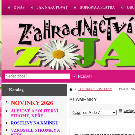
O NÁS
JAK NAKUPOVAT
DOPRAVA A PLATBA
OBC
HLEDAT
POPÍNAVÉ ROSTLINY
PLAMÉN
Katalog
PLAMÉNKY
NOVINKY 2026
katalog
ALEJOVÉ A SOLITERNÍ
Řadit:
STROMY, KEŘE
ROSTLINY NA KMÍNKU
VZROSTLÉ STROMKY A