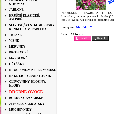
ZAKRSLÉ OVOCNÉ
STROMKY
JABLONĚ
PLAMÉNEK ´STRAWBERRY FIELDS´
HRUŠNĚ KLASICKÉ,
kompaktní, bylinný plamének dorůstající
ASIJSKÉ
cca 1,5–1,6 m. Od června do pozdního léta
množstvím středně velkých (7–10
SLIVONĚ,ŠVESTKOMERUŇKY
zvonkovitých, tmavě červenorůžových...
SKLADEM
Dostupnost:
RENKLODY,MIRABELKY
Cena:
198 Kč vč. DPH
TŘEŠNĚ
Detail
Koupit
VIŠNĚ
MERUŇKY
BROSKVONĚ
MANDLONĚ
OŘEŠÁKY
KDOULONĚ,MIŠPULE,MORUŠE
KAKI, LIČI, GRANÁTOVNÍK
OLIVOVNÍKY, HLOŠINY,
HLOHY
DROBNÉ OVOCE
BORŮVKY KANADSKÉ
ZIMOLEZ KAMČATSKÝ
MUCHOVNÍKY