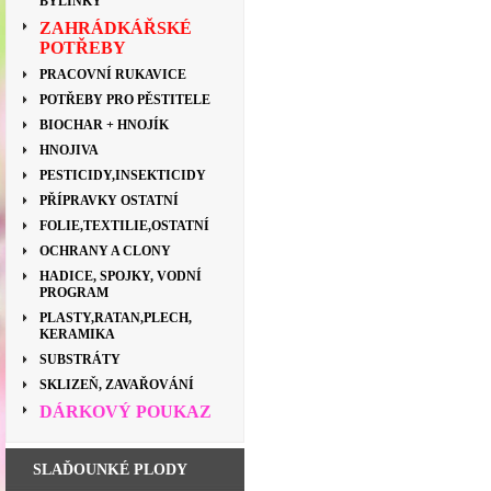
BYLINKY
ZAHRÁDKÁŘSKÉ
POTŘEBY
PRACOVNÍ RUKAVICE
POTŘEBY PRO PĚSTITELE
BIOCHAR + HNOJÍK
HNOJIVA
PESTICIDY,INSEKTICIDY
PŘÍPRAVKY OSTATNÍ
FOLIE,TEXTILIE,OSTATNÍ
OCHRANY A CLONY
HADICE, SPOJKY, VODNÍ
PROGRAM
PLASTY,RATAN,PLECH,
KERAMIKA
SUBSTRÁTY
SKLIZEŇ, ZAVAŘOVÁNÍ
DÁRKOVÝ POUKAZ
SLAĎOUNKÉ PLODY