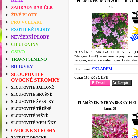
KEŘE
PLAMÉNEK ´MARGARET HUNT´ ko
2L
ZAHRADY BABIČEK
ŽIVÉ PLOTY
PRO VČELAŘE
EXOTICKÉ PLODY
NEVŠEDNÍ PLODY
CIBULOVINY
OSIVO
PLAMÉNEK ´MARGARET HUNT´ - (Cle
'Margaret Hunt') je nenáročná popínavá ros
TRAVNÍ SEMENO
velkými, světle růžovofialovými květy, ideá
pěstování na pergolách nebo stě
BORŮVKY
Charakteristika a...
SKLADEM
Dostupnost:
SLOUPOVITÉ
Cena:
198 Kč vč. DPH
OVOCNÉ STROMKY
Detail
Koupit
SLOUPOVITÉ JABLONĚ
SLOUPOVITÉ HRUŠNĚ
SLOUPOVITÉ ŠVESTKY
PLAMÉNEK ´STRAWBERRY FIEL
kont. 2L
SLOUPOVITÉ TŘEŠNĚ
SLOUPOVITÉ VIŠNĚ
SLOUPOVITÉ MERUŇKY
OVOCNÉ STROMY