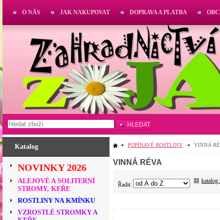
O NÁS
JAK NAKUPOVAT
DOPRAVA A PLATBA
OBC
HLEDAT
POPÍNAVÉ ROSTLINY
VINNÁ R
Katalog
VINNÁ RÉVA
NOVINKY 2026
katalog
ALEJOVÉ A SOLITERNÍ
Řadit:
STROMY, KEŘE
ROSTLINY NA KMÍNKU
VZROSTLÉ STROMKY A