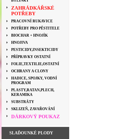
BYLINKY
ZAHRÁDKÁŘSKÉ
POTŘEBY
PRACOVNÍ RUKAVICE
POTŘEBY PRO PĚSTITELE
BIOCHAR + HNOJÍK
HNOJIVA
PESTICIDY,INSEKTICIDY
PŘÍPRAVKY OSTATNÍ
FOLIE,TEXTILIE,OSTATNÍ
OCHRANY A CLONY
HADICE, SPOJKY, VODNÍ
PROGRAM
PLASTY,RATAN,PLECH,
KERAMIKA
SUBSTRÁTY
SKLIZEŇ, ZAVAŘOVÁNÍ
DÁRKOVÝ POUKAZ
SLAĎOUNKÉ PLODY