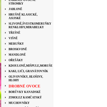
ZAKRSLÉ OVOCNÉ
STROMKY
JABLONĚ
HRUŠNĚ KLASICKÉ,
ASIJSKÉ
SLIVONĚ,ŠVESTKOMERUŇKY
RENKLODY,MIRABELKY
TŘEŠNĚ
VIŠNĚ
MERUŇKY
BROSKVONĚ
MANDLONĚ
OŘEŠÁKY
KDOULONĚ,MIŠPULE,MORUŠE
KAKI, LIČI, GRANÁTOVNÍK
OLIVOVNÍKY, HLOŠINY,
HLOHY
DROBNÉ OVOCE
BORŮVKY KANADSKÉ
ZIMOLEZ KAMČATSKÝ
MUCHOVNÍKY