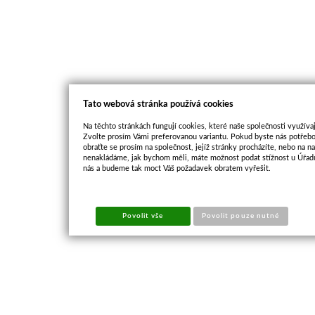
Tato webová stránka používá cookies
Na těchto stránkách fungují cookies, které naše společnosti využívaj
Zvolte prosím Vámi preferovanou variantu. Pokud byste nás potřebo
obraťte se prosím na společnost, jejíž stránky procházíte, nebo na 
nenakládáme, jak bychom měli, máte možnost podat stížnost u Úřadu
nás a budeme tak moct Váš požadavek obratem vyřešit.
Povolit vše
Povolit pouze nutné