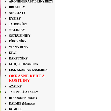
ARONIE/JEŘÁBY,DŘÍNY,BEZY
BRUSINKY
ANGREŠTY
RYBÍZY
JAHODNÍKY
MALINÍKY
OSTRUŽINÍKY
FÍKOVNÍKY
VINNÁ RÉVA
KIWI
RAKYTNÍKY
GOJI, SCHIZANDRA
LÍSKY,KAŠTANY,ASIMINA
OKRASNÉ KEŘE A
ROSTLINY
AZALKY
JAPONSKÉ AZALKY
RHODODENDRONY
KALMIE (Mamota)
KOMULE