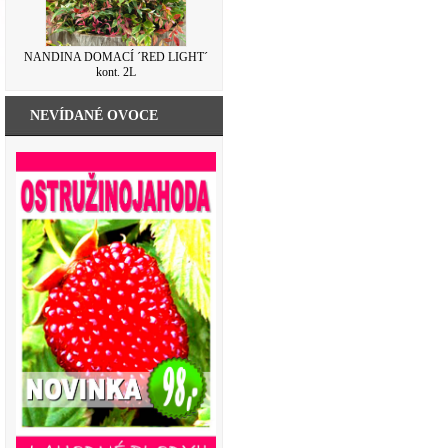
NANDINA DOMACÍ ´RED LIGHT´
kont. 2L
NEVÍDANÉ OVOCE