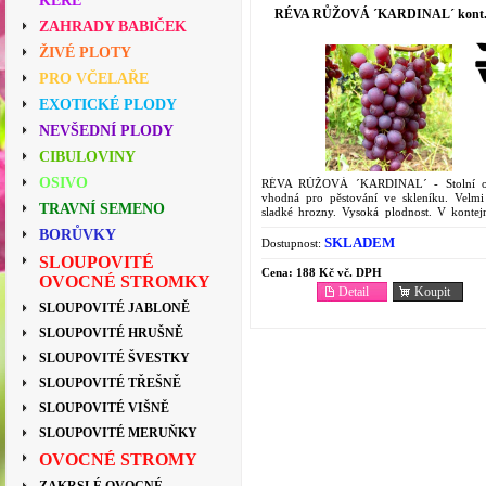
KEŘE
RÉVA RŮŽOVÁ ´KARDINAL´ kont.
ZAHRADY BABIČEK
ŽIVÉ PLOTY
PRO VČELAŘE
EXOTICKÉ PLODY
NEVŠEDNÍ PLODY
CIBULOVINY
OSIVO
RÉVA RŮŽOVÁ ´KARDINAL´ - Stolní o
vhodná pro pěstování ve skleníku. Velmi
TRAVNÍ SEMENO
sladké hrozny. Vysoká plodnost. V kontej
litry.
BORŮVKY
SKLADEM
Dostupnost:
SLOUPOVITÉ
Cena:
188 Kč vč. DPH
OVOCNÉ STROMKY
Detail
Koupit
SLOUPOVITÉ JABLONĚ
SLOUPOVITÉ HRUŠNĚ
SLOUPOVITÉ ŠVESTKY
SLOUPOVITÉ TŘEŠNĚ
SLOUPOVITÉ VIŠNĚ
SLOUPOVITÉ MERUŇKY
OVOCNÉ STROMY