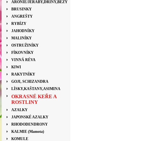
ARONIE/JEŘÁBY,DŘÍNY,BEZY
BRUSINKY
ANGREŠTY
RYBÍZY
JAHODNÍKY
MALINÍKY
OSTRUŽINÍKY
FÍKOVNÍKY
VINNÁ RÉVA
KIWI
RAKYTNÍKY
GOJI, SCHIZANDRA
LÍSKY,KAŠTANY,ASIMINA
OKRASNÉ KEŘE A
ROSTLINY
AZALKY
JAPONSKÉ AZALKY
RHODODENDRONY
KALMIE (Mamota)
KOMULE