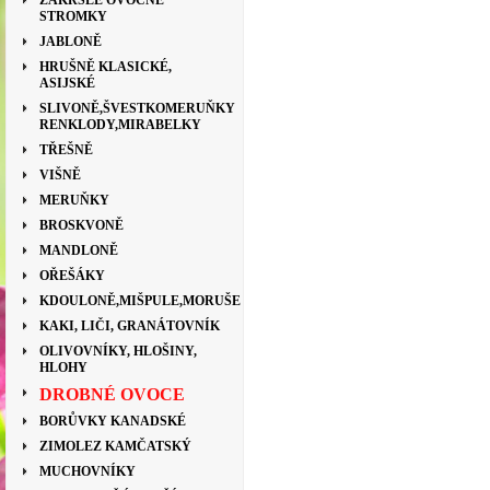
ZAKRSLÉ OVOCNÉ
STROMKY
JABLONĚ
HRUŠNĚ KLASICKÉ,
ASIJSKÉ
SLIVONĚ,ŠVESTKOMERUŇKY
RENKLODY,MIRABELKY
TŘEŠNĚ
VIŠNĚ
MERUŇKY
BROSKVONĚ
MANDLONĚ
OŘEŠÁKY
KDOULONĚ,MIŠPULE,MORUŠE
KAKI, LIČI, GRANÁTOVNÍK
OLIVOVNÍKY, HLOŠINY,
HLOHY
DROBNÉ OVOCE
BORŮVKY KANADSKÉ
ZIMOLEZ KAMČATSKÝ
MUCHOVNÍKY