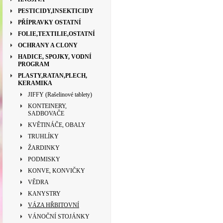
PESTICIDY,INSEKTICIDY
PŘÍPRAVKY OSTATNÍ
FOLIE,TEXTILIE,OSTATNÍ
OCHRANY A CLONY
HADICE, SPOJKY, VODNÍ
PROGRAM
PLASTY,RATAN,PLECH,
KERAMIKA
JIFFY (Rašelinové tablety)
KONTEINERY,
SADBOVAČE
KVĚTINÁČE, OBALY
TRUHLÍKY
ŽARDINKY
PODMISKY
KONVE, KONVIČKY
VĚDRA
KANYSTRY
VÁZA HŘBITOVNÍ
VÁNOČNÍ STOJÁNKY