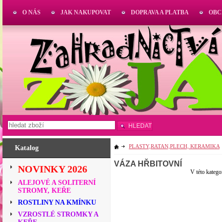
O NÁS
JAK NAKUPOVAT
DOPRAVA A PLATBA
OBC
HLEDAT
PLASTY,RATAN,PLECH, KERAMIKA
Katalog
VÁZA HŘBITOVNÍ
NOVINKY 2026
V této katego
ALEJOVÉ A SOLITERNÍ
STROMY, KEŘE
ROSTLINY NA KMÍNKU
VZROSTLÉ STROMKY A