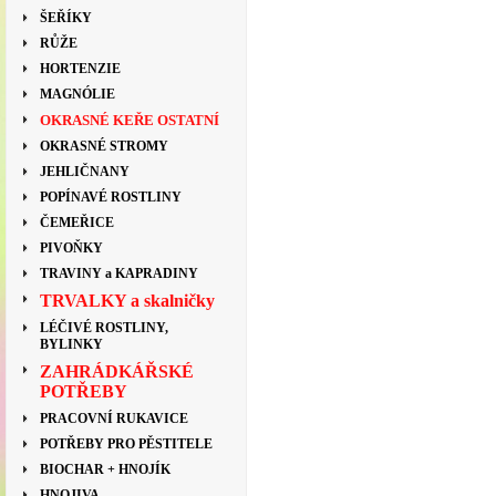
ŠEŘÍKY
RŮŽE
HORTENZIE
MAGNÓLIE
OKRASNÉ KEŘE OSTATNÍ
OKRASNÉ STROMY
JEHLIČNANY
POPÍNAVÉ ROSTLINY
ČEMEŘICE
PIVOŇKY
TRAVINY a KAPRADINY
TRVALKY a skalničky
LÉČIVÉ ROSTLINY,
BYLINKY
ZAHRÁDKÁŘSKÉ
POTŘEBY
PRACOVNÍ RUKAVICE
POTŘEBY PRO PĚSTITELE
BIOCHAR + HNOJÍK
HNOJIVA