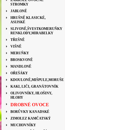
ZAKRSLÉ OVOCNÉ
STROMKY
JABLONĚ
HRUŠNĚ KLASICKÉ,
ASIJSKÉ
SLIVONĚ,ŠVESTKOMERUŇKY
RENKLODY,MIRABELKY
TŘEŠNĚ
VIŠNĚ
MERUŇKY
BROSKVONĚ
MANDLONĚ
OŘEŠÁKY
KDOULONĚ,MIŠPULE,MORUŠE
KAKI, LIČI, GRANÁTOVNÍK
OLIVOVNÍKY, HLOŠINY,
HLOHY
DROBNÉ OVOCE
BORŮVKY KANADSKÉ
ZIMOLEZ KAMČATSKÝ
MUCHOVNÍKY