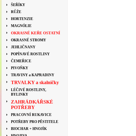
ŠEŘÍKY
RŮŽE
HORTENZIE
MAGNÓLIE
OKRASNÉ KEŘE OSTATNÍ
OKRASNÉ STROMY
JEHLIČNANY
POPÍNAVÉ ROSTLINY
ČEMEŘICE
PIVOŇKY
TRAVINY a KAPRADINY
TRVALKY a skalničky
LÉČIVÉ ROSTLINY,
BYLINKY
ZAHRÁDKÁŘSKÉ
POTŘEBY
PRACOVNÍ RUKAVICE
POTŘEBY PRO PĚSTITELE
BIOCHAR + HNOJÍK
HNOJIVA