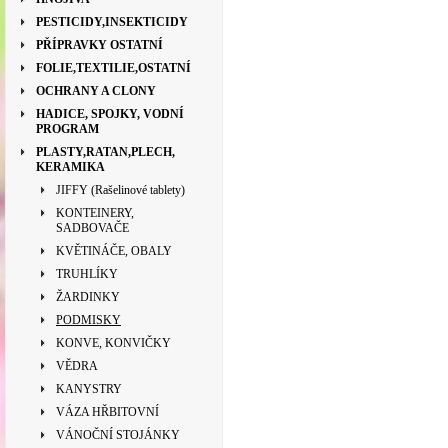
PESTICIDY,INSEKTICIDY
PŘÍPRAVKY OSTATNÍ
FOLIE,TEXTILIE,OSTATNÍ
OCHRANY A CLONY
HADICE, SPOJKY, VODNÍ
PROGRAM
PLASTY,RATAN,PLECH,
KERAMIKA
JIFFY (Rašelinové tablety)
KONTEINERY,
SADBOVAČE
KVĚTINÁČE, OBALY
TRUHLÍKY
ŽARDINKY
PODMISKY
KONVE, KONVIČKY
VĚDRA
KANYSTRY
VÁZA HŘBITOVNÍ
VÁNOČNÍ STOJÁNKY