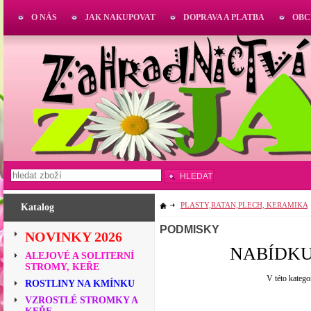
O NÁS
JAK NAKUPOVAT
DOPRAVA A PLATBA
OBC
HLEDAT
PLASTY,RATAN,PLECH, KERAMIKA
Katalog
PODMISKY
NOVINKY 2026
NABÍDKU
ALEJOVÉ A SOLITERNÍ
STROMY, KEŘE
V této katego
ROSTLINY NA KMÍNKU
VZROSTLÉ STROMKY A