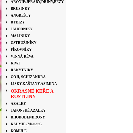
ARONIE/JEŘÁBY,DŘÍNY,BEZY
BRUSINKY
ANGREŠTY
RYBÍZY
JAHODNÍKY
MALINÍKY
OSTRUŽINÍKY
FÍKOVNÍKY
VINNÁ RÉVA
KIWI
RAKYTNÍKY
GOJI, SCHIZANDRA
LÍSKY,KAŠTANY,ASIMINA
OKRASNÉ KEŘE A
ROSTLINY
AZALKY
JAPONSKÉ AZALKY
RHODODENDRONY
KALMIE (Mamota)
KOMULE