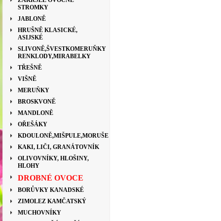
ZAKRSLÉ OVOCNÉ
STROMKY
JABLONĚ
HRUŠNĚ KLASICKÉ,
ASIJSKÉ
SLIVONĚ,ŠVESTKOMERUŇKY
RENKLODY,MIRABELKY
TŘEŠNĚ
VIŠNĚ
MERUŇKY
BROSKVONĚ
MANDLONĚ
OŘEŠÁKY
KDOULONĚ,MIŠPULE,MORUŠE
KAKI, LIČI, GRANÁTOVNÍK
OLIVOVNÍKY, HLOŠINY,
HLOHY
DROBNÉ OVOCE
BORŮVKY KANADSKÉ
ZIMOLEZ KAMČATSKÝ
MUCHOVNÍKY