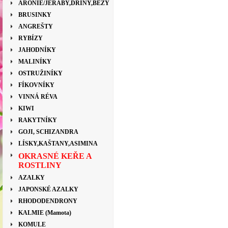
ARONIE/JEŘÁBY,DŘÍNY,BEZY
BRUSINKY
ANGREŠTY
RYBÍZY
JAHODNÍKY
MALINÍKY
OSTRUŽINÍKY
FÍKOVNÍKY
VINNÁ RÉVA
KIWI
RAKYTNÍKY
GOJI, SCHIZANDRA
LÍSKY,KAŠTANY,ASIMINA
OKRASNÉ KEŘE A
ROSTLINY
AZALKY
JAPONSKÉ AZALKY
RHODODENDRONY
KALMIE (Mamota)
KOMULE