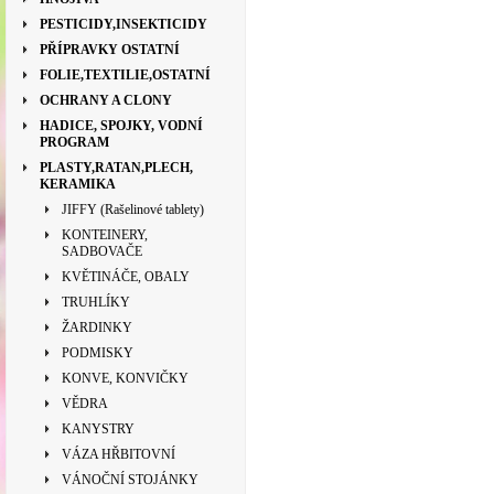
PESTICIDY,INSEKTICIDY
PŘÍPRAVKY OSTATNÍ
FOLIE,TEXTILIE,OSTATNÍ
OCHRANY A CLONY
HADICE, SPOJKY, VODNÍ
PROGRAM
PLASTY,RATAN,PLECH,
KERAMIKA
JIFFY (Rašelinové tablety)
KONTEINERY,
SADBOVAČE
KVĚTINÁČE, OBALY
TRUHLÍKY
ŽARDINKY
PODMISKY
KONVE, KONVIČKY
VĚDRA
KANYSTRY
VÁZA HŘBITOVNÍ
VÁNOČNÍ STOJÁNKY