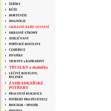
ŠEŘÍKY
RŮŽE
HORTENZIE
MAGNÓLIE
OKRASNÉ KEŘE OSTATNÍ
OKRASNÉ STROMY
JEHLIČNANY
POPÍNAVÉ ROSTLINY
ČEMEŘICE
PIVOŇKY
TRAVINY a KAPRADINY
TRVALKY a skalničky
LÉČIVÉ ROSTLINY,
BYLINKY
ZAHRÁDKÁŘSKÉ
POTŘEBY
PRACOVNÍ RUKAVICE
POTŘEBY PRO PĚSTITELE
BIOCHAR + HNOJÍK
HNOJIVA