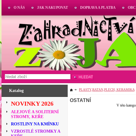
O NÁS
JAK NAKUPOVAT
DOPRAVA A PLATBA
OBC
HLEDAT
PLASTY,RATAN,PLECH, KERAMIKA
Katalog
OSTATNÍ
NOVINKY 2026
V této katego
ALEJOVÉ A SOLITERNÍ
STROMY, KEŘE
ROSTLINY NA KMÍNKU
VZROSTLÉ STROMKY A