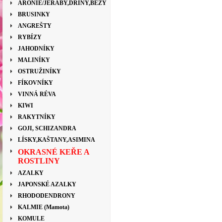
ARONIE/JEŘÁBY,DŘÍNY,BEZY
BRUSINKY
ANGREŠTY
RYBÍZY
JAHODNÍKY
MALINÍKY
OSTRUŽINÍKY
FÍKOVNÍKY
VINNÁ RÉVA
KIWI
RAKYTNÍKY
GOJI, SCHIZANDRA
LÍSKY,KAŠTANY,ASIMINA
OKRASNÉ KEŘE A
ROSTLINY
AZALKY
JAPONSKÉ AZALKY
RHODODENDRONY
KALMIE (Mamota)
KOMULE