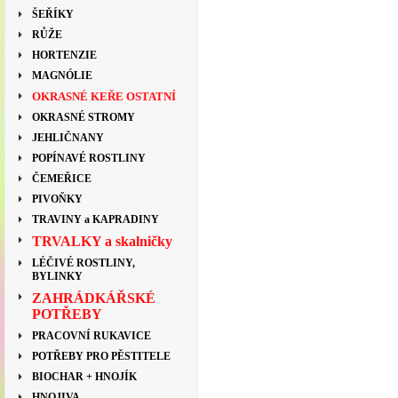
ŠEŘÍKY
RŮŽE
HORTENZIE
MAGNÓLIE
OKRASNÉ KEŘE OSTATNÍ
OKRASNÉ STROMY
JEHLIČNANY
POPÍNAVÉ ROSTLINY
ČEMEŘICE
PIVOŇKY
TRAVINY a KAPRADINY
TRVALKY a skalničky
LÉČIVÉ ROSTLINY,
BYLINKY
ZAHRÁDKÁŘSKÉ
POTŘEBY
PRACOVNÍ RUKAVICE
POTŘEBY PRO PĚSTITELE
BIOCHAR + HNOJÍK
HNOJIVA