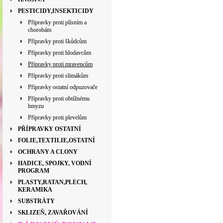
PESTICIDY,INSEKTICIDY
Přípravky proti plísním a
chorobám
Přípravky proti škůdcům
Přípravky proti hlodavcům
Přípravky proti mravencům
Přípravky proti slimákům
Přípravky ostatní odpuzovače
Přípravky proti obtížnému
hmyzu
Přípravky proti plevelům
PŘÍPRAVKY OSTATNÍ
FOLIE,TEXTILIE,OSTATNÍ
OCHRANY A CLONY
HADICE, SPOJKY, VODNÍ
PROGRAM
PLASTY,RATAN,PLECH,
KERAMIKA
SUBSTRÁTY
SKLIZEŇ, ZAVAŘOVÁNÍ