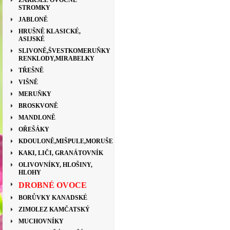
ZAKRSLÉ OVOCNÉ
STROMKY
JABLONĚ
HRUŠNĚ KLASICKÉ,
ASIJSKÉ
SLIVONĚ,ŠVESTKOMERUŇKY
RENKLODY,MIRABELKY
TŘEŠNĚ
VIŠNĚ
MERUŇKY
BROSKVONĚ
MANDLONĚ
OŘEŠÁKY
KDOULONĚ,MIŠPULE,MORUŠE
KAKI, LIČI, GRANÁTOVNÍK
OLIVOVNÍKY, HLOŠINY,
HLOHY
DROBNÉ OVOCE
BORŮVKY KANADSKÉ
ZIMOLEZ KAMČATSKÝ
MUCHOVNÍKY