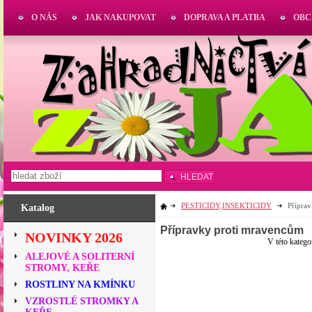
O NÁS
JAK NAKUPOVAT
DOPRAVA A PLATBA
OBC
HLEDAT
PESTICIDY,INSEKTICIDY
Přípra
Katalog
Přípravky proti mravencům
NOVINKY 2026
V této katego
ALEJOVÉ A SOLITERNÍ
STROMY, KEŘE
ROSTLINY NA KMÍNKU
VZROSTLÉ STROMKY A