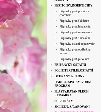
PESTICIDY,INSEKTICIDY
Přípravky proti plísním a
chorobám
Přípravky proti škůdcům
Přípravky proti hlodavcům
Přípravky proti mravencům
Přípravky proti slimákům
Přípravky ostatní odpuzovače
Přípravky proti obtížnému
hmyzu
Přípravky proti plevelům
PŘÍPRAVKY OSTATNÍ
FOLIE,TEXTILIE,OSTATNÍ
OCHRANY A CLONY
HADICE, SPOJKY, VODNÍ
PROGRAM
PLASTY,RATAN,PLECH,
KERAMIKA
SUBSTRÁTY
SKLIZEŇ, ZAVAŘOVÁNÍ