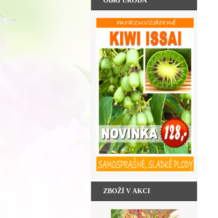
OBŘÍ ÚRODA
ZBOŽÍ V AKCI