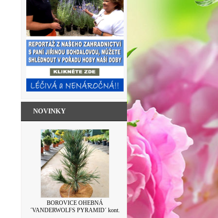
NOVINKY
SKLENICE ZAVAŘOVACÍ S VÍČKEM
BOROVICE OHEBNÁ
´VANDERWOLFS PYRAMID´ kont.
LEVANDULE 500ML
7,5L