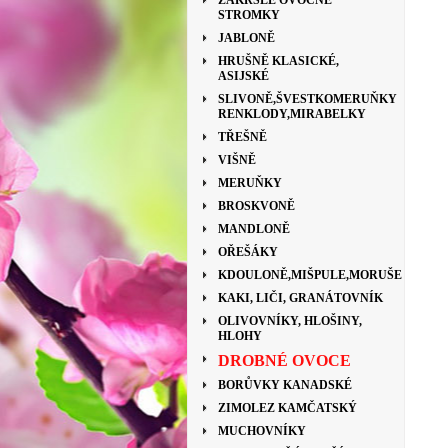
ZAKRSLÉ OVOCNÉ
STROMKY
JABLONĚ
HRUŠNĚ KLASICKÉ,
ASIJSKÉ
SLIVONĚ,ŠVESTKOMERUŇKY
RENKLODY,MIRABELKY
TŘEŠNĚ
VIŠNĚ
MERUŇKY
BROSKVONĚ
MANDLONĚ
OŘEŠÁKY
KDOULONĚ,MIŠPULE,MORUŠE
KAKI, LIČI, GRANÁTOVNÍK
OLIVOVNÍKY, HLOŠINY,
HLOHY
DROBNÉ OVOCE
BORŮVKY KANADSKÉ
ZIMOLEZ KAMČATSKÝ
MUCHOVNÍKY