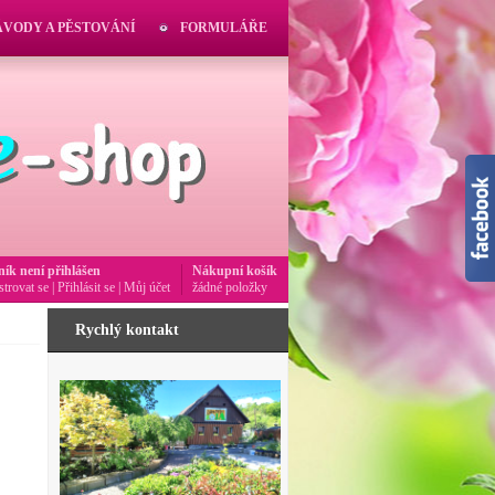
ÁVODY A PĚSTOVÁNÍ
FORMULÁŘE
ník není přihlášen
Nákupní košík
strovat se
|
Přihlásit se
|
Můj účet
žádné položky
Rychlý kontakt