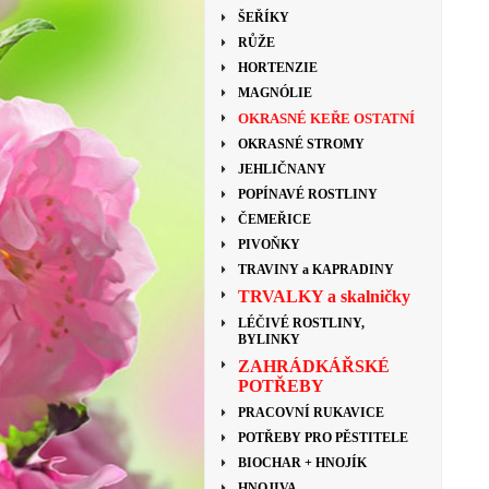
ŠEŘÍKY
RŮŽE
HORTENZIE
MAGNÓLIE
OKRASNÉ KEŘE OSTATNÍ
OKRASNÉ STROMY
JEHLIČNANY
POPÍNAVÉ ROSTLINY
ČEMEŘICE
PIVOŇKY
TRAVINY a KAPRADINY
TRVALKY a skalničky
LÉČIVÉ ROSTLINY,
BYLINKY
ZAHRÁDKÁŘSKÉ
POTŘEBY
PRACOVNÍ RUKAVICE
POTŘEBY PRO PĚSTITELE
BIOCHAR + HNOJÍK
HNOJIVA