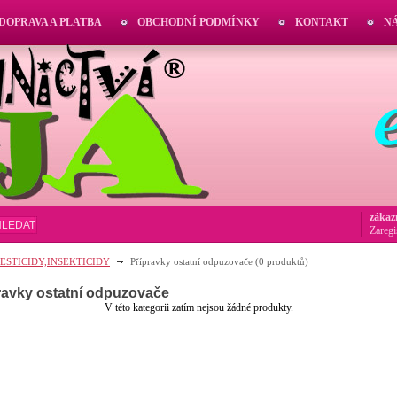
DOPRAVA A PLATBA
OBCHODNÍ PODMÍNKY
KONTAKT
N
zákaz
HLEDAT
Zaregi
PESTICIDY,INSEKTICIDY
Přípravky ostatní odpuzovače
(0 produktů)
ravky ostatní odpuzovače
V této kategorii zatím nejsou žádné produkty.