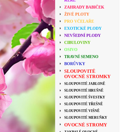
KEŘE
ZAHRADY BABIČEK
ŽIVÉ PLOTY
PRO VČELAŘE
EXOTICKÉ PLODY
NEVŠEDNÍ PLODY
CIBULOVINY
OSIVO
TRAVNÍ SEMENO
BORŮVKY
SLOUPOVITÉ
OVOCNÉ STROMKY
SLOUPOVITÉ JABLONĚ
SLOUPOVITÉ HRUŠNĚ
SLOUPOVITÉ ŠVESTKY
SLOUPOVITÉ TŘEŠNĚ
SLOUPOVITÉ VIŠNĚ
SLOUPOVITÉ MERUŇKY
OVOCNÉ STROMY