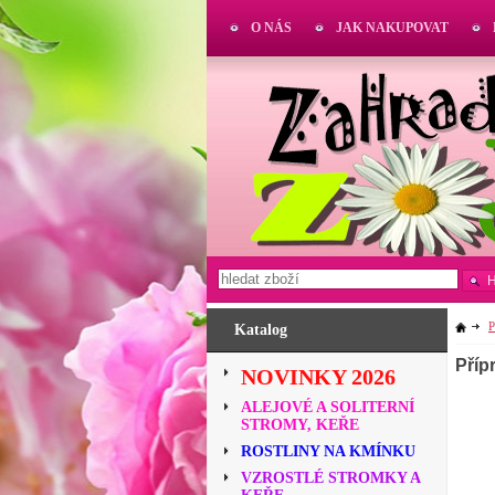
O NÁS
JAK NAKUPOVAT
Katalog
Příp
NOVINKY 2026
ALEJOVÉ A SOLITERNÍ
STROMY, KEŘE
ROSTLINY NA KMÍNKU
VZROSTLÉ STROMKY A