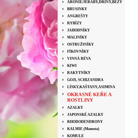
ARONIE/JEŘÁBY,DŘÍNY,BEZY
BRUSINKY
ANGREŠTY
RYBÍZY
JAHODNÍKY
MALINÍKY
OSTRUŽINÍKY
FÍKOVNÍKY
VINNÁ RÉVA
KIWI
RAKYTNÍKY
GOJI, SCHIZANDRA
LÍSKY,KAŠTANY,ASIMINA
OKRASNÉ KEŘE A
ROSTLINY
AZALKY
JAPONSKÉ AZALKY
RHODODENDRONY
KALMIE (Mamota)
KOMULE