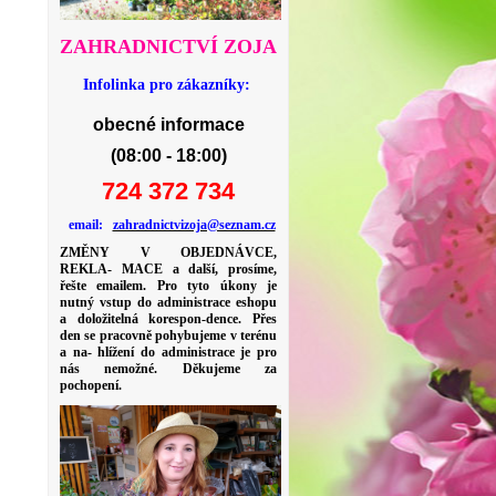
ZAHRADNICTVÍ ZOJA
Infolinka pro zákazníky:
obecné informace
(08:00 - 18:00)
724 372 734
email:
zahradnictvizoja@seznam.cz
ZMĚNY V OBJEDNÁVCE,
REKLA- MACE a další, prosíme,
řešte emailem. Pro tyto úkony je
nutný vstup do administrace eshopu
a doložitelná korespon-dence. Přes
den se pracovně pohybujeme v terénu
a na- hlížení do administrace je pro
nás nemožné. Děkujeme za
pochopení.