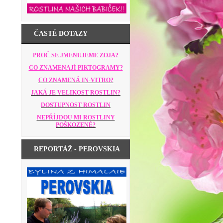
ČASTÉ DOTAZY
PROČ SE JMENUJEME ZOJA?
CO ZNAMENAJÍ PIKTOGRAMY?
CO ZNAMENÁ IN-VITRO?
JAKÁ JE VELIKOST ROSTLIN?
DOSTUPNOST ROSTLIN
NEPŘÍJDOU MI ROSTLINY
POŠKOZENÉ?
REPORTÁŽ - PEROVSKIA