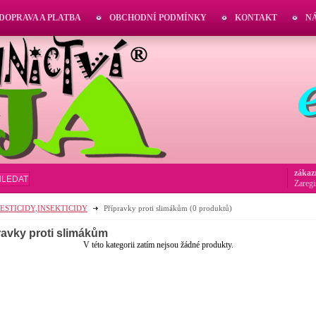
DOPRAVA A PLATBA
OBCHODNÍ PODMÍNKY
KONTAKT
N
zákaz
HLEDAT
Zaregi
PESTICIDY,INSEKTICIDY
Přípravky proti slimákům
(0 produktů)
ravky proti slimákům
V této kategorii zatím nejsou žádné produkty.