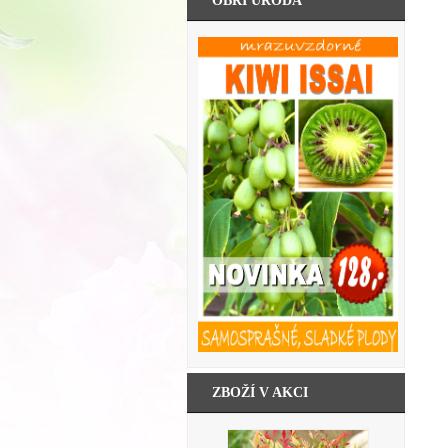
OBŘÍ ÚRODA
ZBOŽÍ V AKCI