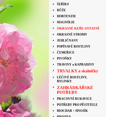
ŠEŘÍKY
RŮŽE
HORTENZIE
MAGNÓLIE
OKRASNÉ KEŘE OSTATNÍ
OKRASNÉ STROMY
JEHLIČNANY
POPÍNAVÉ ROSTLINY
ČEMEŘICE
PIVOŇKY
TRAVINY a KAPRADINY
TRVALKY a skalničky
LÉČIVÉ ROSTLINY,
BYLINKY
ZAHRÁDKÁŘSKÉ
POTŘEBY
PRACOVNÍ RUKAVICE
POTŘEBY PRO PĚSTITELE
BIOCHAR + HNOJÍK
HNOJIVA