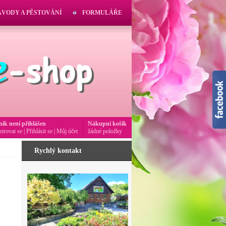
ÁVODY A PĚSTOVÁNÍ
FORMULÁŘE
ník není přihlášen
Nákupní košík
strovat se
|
Přihlásit se
|
Můj účet
žádné položky
Rychlý kontakt