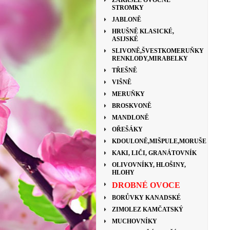
ZAKRSLÉ OVOCNÉ
STROMKY
JABLONĚ
HRUŠNĚ KLASICKÉ,
ASIJSKÉ
SLIVONĚ,ŠVESTKOMERUŇKY
RENKLODY,MIRABELKY
TŘEŠNĚ
VIŠNĚ
MERUŇKY
BROSKVONĚ
MANDLONĚ
OŘEŠÁKY
KDOULONĚ,MIŠPULE,MORUŠE
KAKI, LIČI, GRANÁTOVNÍK
OLIVOVNÍKY, HLOŠINY,
HLOHY
DROBNÉ OVOCE
BORŮVKY KANADSKÉ
ZIMOLEZ KAMČATSKÝ
MUCHOVNÍKY