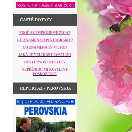
ČASTÉ DOTAZY
PROČ SE JMENUJEME ZOJA?
CO ZNAMENAJÍ PIKTOGRAMY?
CO ZNAMENÁ IN-VITRO?
JAKÁ JE VELIKOST ROSTLIN?
DOSTUPNOST ROSTLIN
NEPŘÍJDOU MI ROSTLINY
POŠKOZENÉ?
REPORTÁŽ - PEROVSKIA