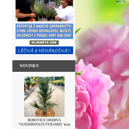
NOVINKY
SKLENICE ZAVAŘOVACÍ S VÍČKEM
BOROVICE OHEBNÁ
´VANDERWOLFS PYRAMID´ kont.
LEVANDULE 500ML
7,5L