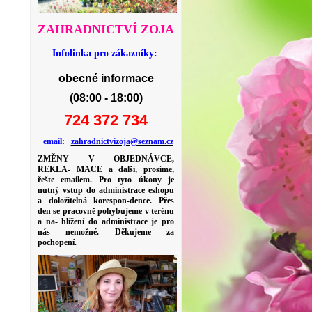
ZAHRADNICTVÍ ZOJA
Infolinka pro zákazníky:
obecné informace
(08:00 - 18:00)
724 372 734
email:
zahradnictvizoja@seznam.cz
ZMĚNY V OBJEDNÁVCE,
REKLA- MACE a další, prosíme,
řešte emailem. Pro tyto úkony je
nutný vstup do administrace eshopu
a doložitelná korespon-dence. Přes
den se pracovně pohybujeme v terénu
a na- hlížení do administrace je pro
nás nemožné. Děkujeme za
pochopení.