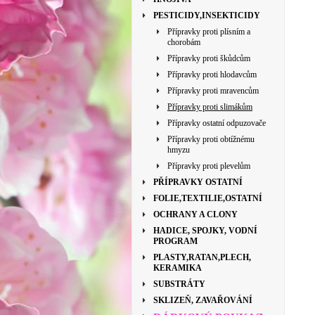
PESTICIDY,INSEKTICIDY
Přípravky proti plísním a
chorobám
Přípravky proti škůdcům
Přípravky proti hlodavcům
Přípravky proti mravencům
Přípravky proti slimákům
Přípravky ostatní odpuzovače
Přípravky proti obtížnému
hmyzu
Přípravky proti plevelům
PŘÍPRAVKY OSTATNÍ
FOLIE,TEXTILIE,OSTATNÍ
OCHRANY A CLONY
HADICE, SPOJKY, VODNÍ
PROGRAM
PLASTY,RATAN,PLECH,
KERAMIKA
SUBSTRÁTY
SKLIZEŇ, ZAVAŘOVÁNÍ