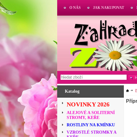
O NÁS
JAK NAKUPOVAT
Katalog
Příp
NOVINKY 2026
ALEJOVÉ A SOLITERNÍ
STROMY, KEŘE
ROSTLINY NA KMÍNKU
VZROSTLÉ STROMKY A