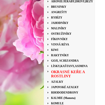
ARONIE/JEŘÁBY,DŘÍNY,BEZY
BRUSINKY
ANGREŠTY
RYBÍZY
JAHODNÍKY
MALINÍKY
OSTRUŽINÍKY
FÍKOVNÍKY
VINNÁ RÉVA
KIWI
RAKYTNÍKY
GOJI, SCHIZANDRA
LÍSKY,KAŠTANY,ASIMINA
OKRASNÉ KEŘE A
ROSTLINY
AZALKY
JAPONSKÉ AZALKY
RHODODENDRONY
KALMIE (Mamota)
KOMULE