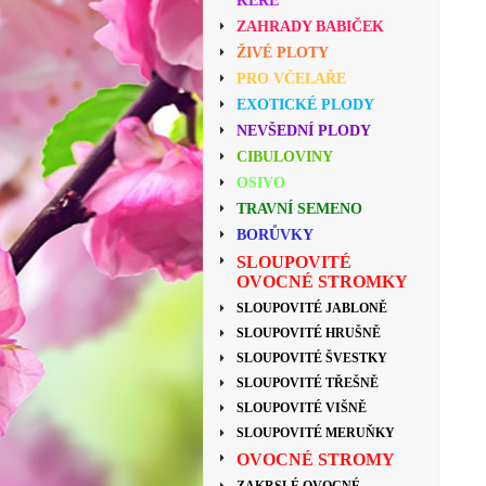
KEŘE
ZAHRADY BABIČEK
ŽIVÉ PLOTY
PRO VČELAŘE
EXOTICKÉ PLODY
NEVŠEDNÍ PLODY
CIBULOVINY
OSIVO
TRAVNÍ SEMENO
BORŮVKY
SLOUPOVITÉ
OVOCNÉ STROMKY
SLOUPOVITÉ JABLONĚ
SLOUPOVITÉ HRUŠNĚ
SLOUPOVITÉ ŠVESTKY
SLOUPOVITÉ TŘEŠNĚ
SLOUPOVITÉ VIŠNĚ
SLOUPOVITÉ MERUŇKY
OVOCNÉ STROMY