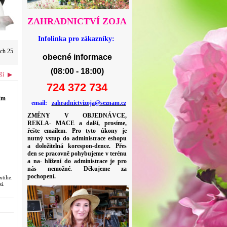
ZAHRADNICTVÍ ZOJA
Infolinka pro zákazníky:
ých 25
obecné informace
(08:00 - 18:00)
ší
▶
724 372 734
2m
email:
zahradnictvizoja@seznam.cz
ZMĚNY V OBJEDNÁVCE,
REKLA- MACE a další, prosíme,
řešte emailem. Pro tyto úkony je
nutný vstup do administrace eshopu
a doložitelná korespon-dence. Přes
den se pracovně pohybujeme v terénu
a na- hlížení do administrace je pro
nás nemožné. Děkujeme za
pochopení.
ilie.
í.