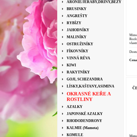
ARONIE/JEŘÁBY,DŘÍNY,BEZY
BRUSINKY
ANGREŠTY
RYBÍZY
JAHODNÍKY
Mimo
MALINÍKY
Roz
vlast
OSTRUŽINÍKY
FÍKOVNÍKY
Dostu
VINNÁ RÉVA
Cena
KIWI
RAKYTNÍKY
GOJI, SCHIZANDRA
LÍSKY,KAŠTANY,ASIMINA
ČE
OKRASNÉ KEŘE A
ROSTLINY
AZALKY
JAPONSKÉ AZALKY
RHODODENDRONY
KALMIE (Mamota)
KOMULE
Mimo