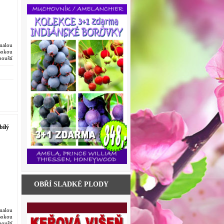
malou
sokou
pouští
.
bílý
OBŘÍ SLADKÉ PLODY
malou
sokou
pouští