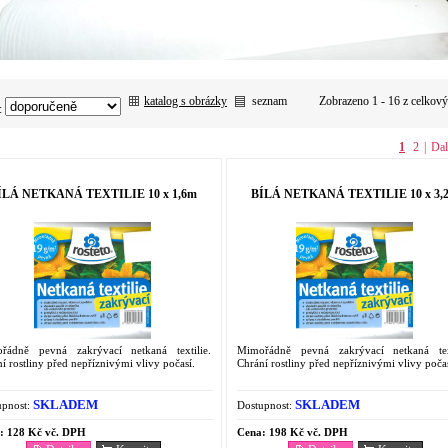
katalog s obrázky
seznam
Zobrazeno 1 - 16 z celkov
:
1
2
|
Dal
ÍLÁ NETKANÁ TEXTILIE 10 x 1,6m
BÍLÁ NETKANÁ TEXTILIE 10 x 3,
řádně pevná zakrývací netkaná textilie.
Mimořádně pevná zakrývací netkaná text
í rostliny před nepříznivými vlivy počasí.
Chrání rostliny před nepříznivými vlivy počas
SKLADEM
SKLADEM
pnost:
Dostupnost:
:
128 Kč vč. DPH
Cena:
198 Kč vč. DPH