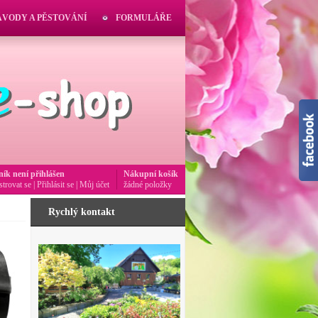
ÁVODY A PĚSTOVÁNÍ
FORMULÁŘE
ník není přihlášen
Nákupní košík
strovat se
|
Přihlásit se
|
Můj účet
žádné položky
Rychlý kontakt