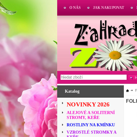
O NÁS
JAK NAKUPOVAT
Katalog
FOLI
NOVINKY 2026
ALEJOVÉ A SOLITERNÍ
STROMY, KEŘE
ROSTLINY NA KMÍNKU
VZROSTLÉ STROMKY A