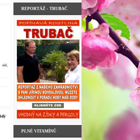
REPORTÁŽ - TRUBAČ
 sítě,
bílý
PLNÉ VITAMÍNŮ