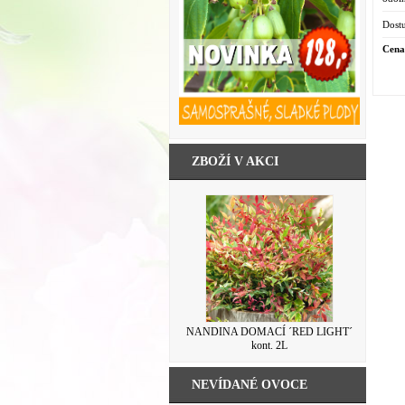
vzduc
Dostu
Cena
ZBOŽÍ V AKCI
HORTENZIE ´PEPPERMINT´® kont.
NANDINA DOMACÍ ´RED LIGHT´
kont. 2L
3L
NEVÍDANÉ OVOCE