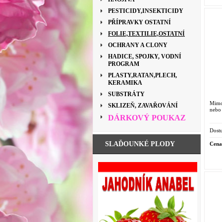
PESTICIDY,INSEKTICIDY
PŘÍPRAVKY OSTATNÍ
FOLIE,TEXTILIE,OSTATNÍ
OCHRANY A CLONY
HADICE, SPOJKY, VODNÍ
PROGRAM
PLASTY,RATAN,PLECH,
KERAMIKA
SUBSTRÁTY
Mimo
SKLIZEŇ, ZAVAŘOVÁNÍ
nebo 
DÁRKOVÝ POUKAZ
Dostu
SLAĎOUNKÉ PLODY
Cena