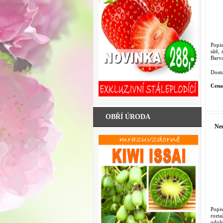
Popis
sítě,
Barv
Dostu
Cena
OBŘÍ ÚRODA
Neo
Popi
rozt
odoln