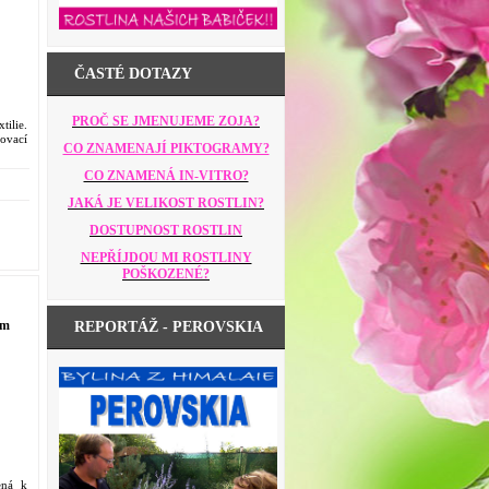
ČASTÉ DOTAZY
PROČ SE JMENUJEME ZOJA?
ilie.
vací
CO ZNAMENAJÍ PIKTOGRAMY?
CO ZNAMENÁ IN-VITRO?
JAKÁ JE VELIKOST ROSTLIN?
DOSTUPNOST ROSTLIN
NEPŘÍJDOU MI ROSTLINY
POŠKOZENÉ?
 m
REPORTÁŽ - PEROVSKIA
ená k