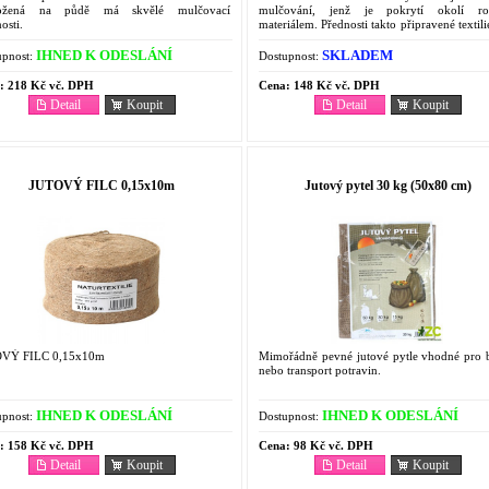
ložená na půdě má skvělé mulčovací
mulčování, jenž je pokrytí okolí ros
nosti.
materiálem. Přednosti takto připravené textili
již v výroby vyseklé křížové otvory.
IHNED K ODESLÁNÍ
SKLADEM
pnost:
Dostupnost:
:
218 Kč vč. DPH
Cena:
148 Kč vč. DPH
Detail
Koupit
Detail
Koupit
JUTOVÝ FILC 0,15x10m
Jutový pytel 30 kg (50x80 cm)
VÝ FILC 0,15x10m
Mimořádně pevné jutové pytle vhodné pro b
nebo transport potravin.
IHNED K ODESLÁNÍ
IHNED K ODESLÁNÍ
pnost:
Dostupnost:
:
158 Kč vč. DPH
Cena:
98 Kč vč. DPH
Detail
Koupit
Detail
Koupit