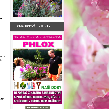
2m
REPORTÁŽ - PHLOX
ilie.
í.
,2m