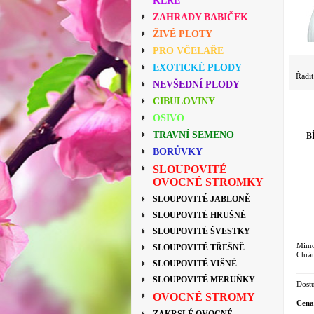
KEŘE
ZAHRADY BABIČEK
ŽIVÉ PLOTY
PRO VČELAŘE
EXOTICKÉ PLODY
Řadit
NEVŠEDNÍ PLODY
CIBULOVINY
OSIVO
TRAVNÍ SEMENO
B
BORŮVKY
SLOUPOVITÉ
OVOCNÉ STROMKY
SLOUPOVITÉ JABLONĚ
SLOUPOVITÉ HRUŠNĚ
SLOUPOVITÉ ŠVESTKY
Mimo
SLOUPOVITÉ TŘEŠNĚ
Chrán
SLOUPOVITÉ VIŠNĚ
SLOUPOVITÉ MERUŇKY
Dostu
OVOCNÉ STROMY
Cena