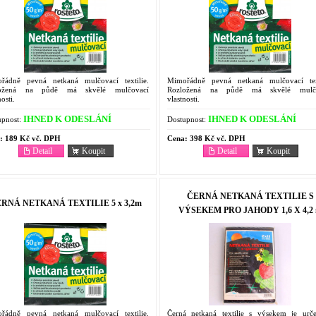
řádně pevná netkaná mulčovací textilie.
Mimořádně pevná netkaná mulčovací text
ložená na půdě má skvělé mulčovací
Rozložená na půdě má skvělé mulčo
nosti.
vlastnosti.
IHNED K ODESLÁNÍ
IHNED K ODESLÁNÍ
pnost:
Dostupnost:
:
189 Kč vč. DPH
Cena:
398 Kč vč. DPH
Detail
Koupit
Detail
Koupit
ČERNÁ NETKANÁ TEXTILIE S
RNÁ NETKANÁ TEXTILIE 5 x 3,2m
VÝSEKEM PRO JAHODY 1,6 X 4,2
řádně pevná netkaná mulčovací textilie.
Černá netkaná textilie s výsekem je urč