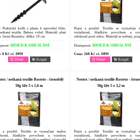
: Praktický kolík z plastu k upevnění fólie,
Popis a použití: Textilie se vyznačuje 
 netkané textilie. Baleno volně. Materiál: plast
roztažností, hladkým povrchem a vy
a: černá Rozměry: délka: 19 cm
odolností proti otěru. Materiál se netřepí, pro
vzduch i vodu. Výhody černé strany: dobré..
IHNED K ODESLÁNÍ
IHNED K ODESLÁNÍ
pnost:
Dostupnost:
:
8 Kč vč. DPH
Cena:
268 Kč vč. DPH
Detail
Koupit
Detail
Koupit
tex / netkaná textilie Rosteto - černobílý
Neotex / netkaná textilie Rosteto - černo
50g šíře 5 x 1,6 m
50g šíře 5 x 3,2 m
s a použití: Textilie se vyznačuje malou
Popis a použití: Textilie se vyznačuje 
ažností, hladkým povrchem a vysokou
roztažností, hladkým povrchem a vy
ostí proti otěru. Materiál se netřepí, propouští
odolností proti otěru. Materiál se netřepí, pro