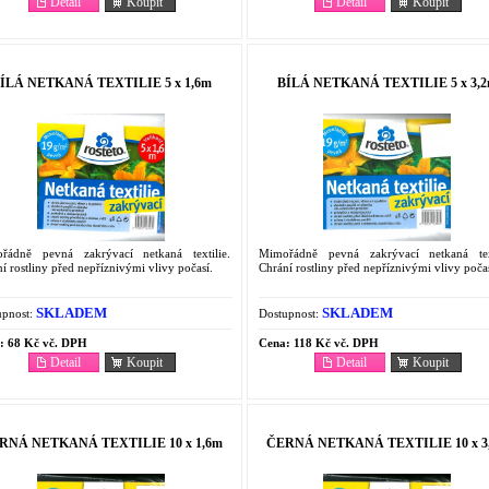
Detail
Koupit
Detail
Koupit
ÍLÁ NETKANÁ TEXTILIE 5 x 1,6m
BÍLÁ NETKANÁ TEXTILIE 5 x 3,
řádně pevná zakrývací netkaná textilie.
Mimořádně pevná zakrývací netkaná text
í rostliny před nepříznivými vlivy počasí.
Chrání rostliny před nepříznivými vlivy počas
SKLADEM
SKLADEM
pnost:
Dostupnost:
:
68 Kč vč. DPH
Cena:
118 Kč vč. DPH
Detail
Koupit
Detail
Koupit
RNÁ NETKANÁ TEXTILIE 10 x 1,6m
ČERNÁ NETKANÁ TEXTILIE 10 x 3