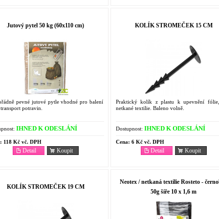
Jutový pytel 50 kg (60x110 cm)
KOLÍK STROMEČEK 15 CM
řádně pevné jutové pytle vhodné pro balení
Praktický kolík z plastu k upevnění fólie,
transport potravin.
netkané textilie. Baleno volně.
IHNED K ODESLÁNÍ
IHNED K ODESLÁNÍ
pnost:
Dostupnost:
:
118 Kč vč. DPH
Cena:
6 Kč vč. DPH
Detail
Koupit
Detail
Koupit
Neotex / netkaná textilie Rosteto - černo
KOLÍK STROMEČEK 19 CM
50g šíře 10 x 1,6 m