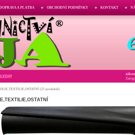
DOPRAVA A PLATBA
OBCHODNÍ PODMÍNKY
KONTAKT
N
zákaz
HLEDAT
Zaregi
FOLIE,TEXTILIE,OSTATNÍ
(25 produktů)
E,TEXTILIE,OSTATNÍ