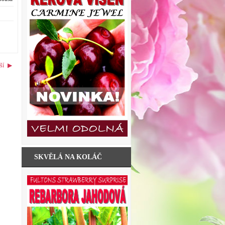
.
ší
▶
SKVĚLÁ NA KOLÁČ