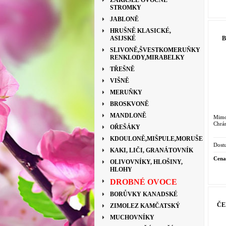
ZAKRSLÉ OVOCNÉ
STROMKY
JABLONĚ
HRUŠNĚ KLASICKÉ,
B
ASIJSKÉ
SLIVONĚ,ŠVESTKOMERUŇKY
RENKLODY,MIRABELKY
TŘEŠNĚ
VIŠNĚ
MERUŇKY
BROSKVONĚ
MANDLONĚ
Mimo
Chrán
OŘEŠÁKY
KDOULONĚ,MIŠPULE,MORUŠE
Dostu
KAKI, LIČI, GRANÁTOVNÍK
Cena
OLIVOVNÍKY, HLOŠINY,
HLOHY
DROBNÉ OVOCE
BORŮVKY KANADSKÉ
ČE
ZIMOLEZ KAMČATSKÝ
MUCHOVNÍKY