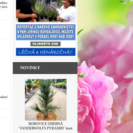
tliny
e jsou
NOVINKY
alení
SKLENICE ZAVAŘOVACÍ S VÍČKEM
BOROVICE OHEBNÁ
´VANDERWOLFS PYRAMID´ kont.
LEVANDULE 500ML
7,5L