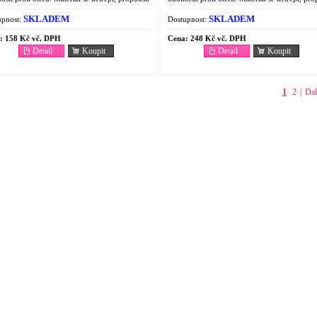
h i vodu. Výhody černé strany: dobré...
vzduch i vodu. Výhody černé strany: dobré..
SKLADEM
SKLADEM
pnost:
Dostupnost:
:
158 Kč vč. DPH
Cena:
248 Kč vč. DPH
Detail
Koupit
Detail
Koupit
1
2
|
Dal