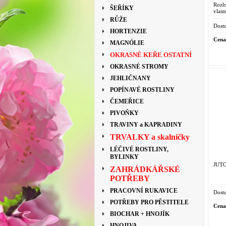
Roz
ŠEŘÍKY
vlast
RŮŽE
Dostu
HORTENZIE
Cena
MAGNÓLIE
OKRASNÉ KEŘE OSTATNÍ
OKRASNÉ STROMY
JEHLIČNANY
POPÍNAVÉ ROSTLINY
ČEMEŘICE
PIVOŇKY
TRAVINY a KAPRADINY
TRVALKY a skalničky
LÉČIVÉ ROSTLINY,
BYLINKY
JUTO
ZAHRÁDKÁŘSKÉ
POTŘEBY
PRACOVNÍ RUKAVICE
Dostu
POTŘEBY PRO PĚSTITELE
Cena
BIOCHAR + HNOJÍK
HNOJIVA