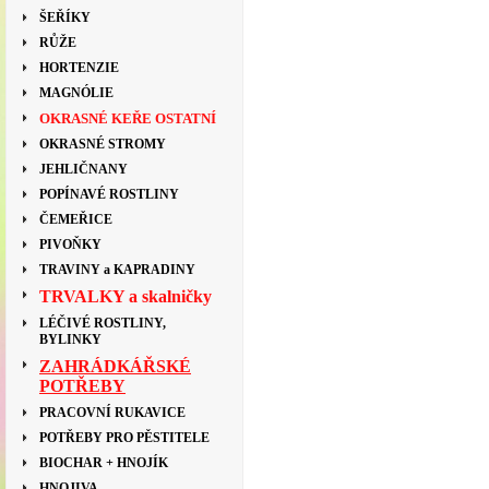
ŠEŘÍKY
RŮŽE
HORTENZIE
MAGNÓLIE
OKRASNÉ KEŘE OSTATNÍ
OKRASNÉ STROMY
JEHLIČNANY
POPÍNAVÉ ROSTLINY
ČEMEŘICE
PIVOŇKY
TRAVINY a KAPRADINY
TRVALKY a skalničky
LÉČIVÉ ROSTLINY,
BYLINKY
ZAHRÁDKÁŘSKÉ
POTŘEBY
PRACOVNÍ RUKAVICE
POTŘEBY PRO PĚSTITELE
BIOCHAR + HNOJÍK
HNOJIVA