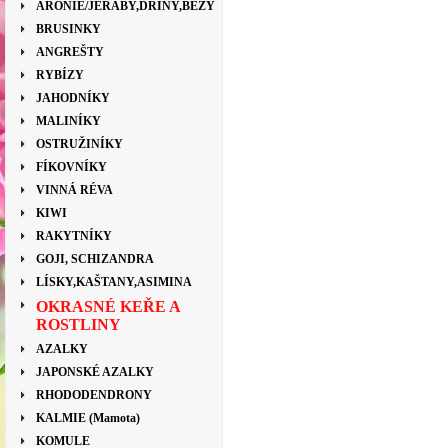
ARONIE/JEŘÁBY,DŘÍNY,BEZY
BRUSINKY
ANGREŠTY
RYBÍZY
JAHODNÍKY
MALINÍKY
OSTRUŽINÍKY
FÍKOVNÍKY
VINNÁ RÉVA
KIWI
RAKYTNÍKY
GOJI, SCHIZANDRA
LÍSKY,KAŠTANY,ASIMINA
OKRASNÉ KEŘE A
ROSTLINY
AZALKY
JAPONSKÉ AZALKY
RHODODENDRONY
KALMIE (Mamota)
KOMULE