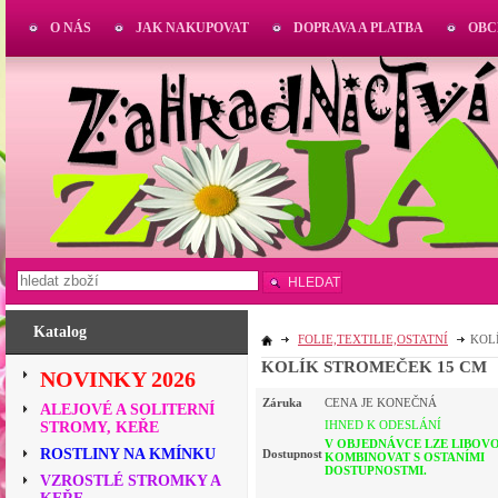
O NÁS
JAK NAKUPOVAT
DOPRAVA A PLATBA
OBC
HLEDAT
Katalog
FOLIE,TEXTILIE,OSTATNÍ
KOL
KOLÍK STROMEČEK 15 CM
NOVINKY 2026
Záruka
CENA JE KONEČNÁ
ALEJOVÉ A SOLITERNÍ
IHNED K ODESLÁNÍ
STROMY, KEŘE
V OBJEDNÁVCE LZE LIBOV
ROSTLINY NA KMÍNKU
Dostupnost
KOMBINOVAT S OSTANÍMI
DOSTUPNOSTMI.
VZROSTLÉ STROMKY A