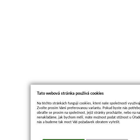
Tato webová stránka používá cookies
Na těchto stránkách fungují cookies, které naše společnosti využívaj
Zvolte prosím Vámi preferovanou variantu. Pokud byste nás potřebo
obraťte se prosím na společnost, jejíž stránky procházíte, nebo na 
nenakládáme, jak bychom měli, máte možnost podat stížnost u Úřadu
nás a budeme tak moct Váš požadavek obratem vyřešit.