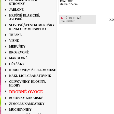
ZAKRSLÉ OVOCNÉ
Rozměry:
STROMKY
délka: 15 cm
JABLONĚ
HRUŠNĚ KLASICKÉ,
PŘEDCHOZÍ
ASIJSKÉ
KO
PRODUKT
SLIVONĚ,ŠVESTKOMERUŇKY
RENKLODY,MIRABELKY
TŘEŠNĚ
VIŠNĚ
MERUŇKY
BROSKVONĚ
MANDLONĚ
OŘEŠÁKY
KDOULONĚ,MIŠPULE,MORUŠE
KAKI, LIČI, GRANÁTOVNÍK
OLIVOVNÍKY, HLOŠINY,
HLOHY
DROBNÉ OVOCE
BORŮVKY KANADSKÉ
ZIMOLEZ KAMČATSKÝ
MUCHOVNÍKY