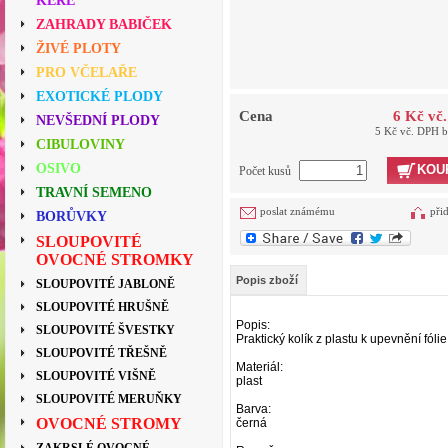
KEŘE
ZAHRADY BABIČEK
ŽIVÉ PLOTY
PRO VČELAŘE
EXOTICKÉ PLODY
Cena
6 Kč vč
NEVŠEDNÍ PLODY
5 Kč vč. DPH 
CIBULOVINY
OSIVO
KOU
Počet kusů
TRAVNÍ SEMENO
poslat známému
při
BORŮVKY
SLOUPOVITÉ
OVOCNÉ STROMKY
Popis zboží
SLOUPOVITÉ JABLONĚ
SLOUPOVITÉ HRUŠNĚ
Popis:
SLOUPOVITÉ ŠVESTKY
Praktický kolík z plastu k upevnění fólie
SLOUPOVITÉ TŘEŠNĚ
Materiál:
SLOUPOVITÉ VIŠNĚ
plast
SLOUPOVITÉ MERUŇKY
Barva:
OVOCNÉ STROMY
černá