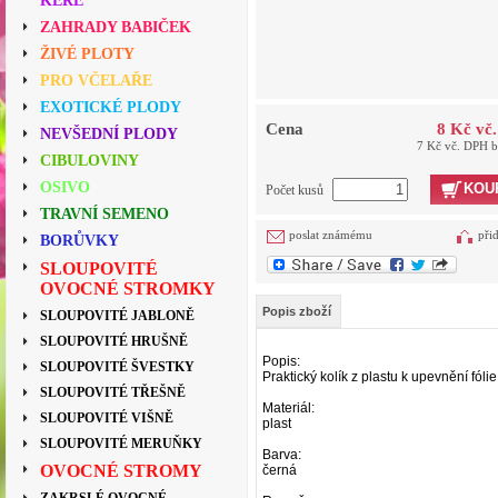
KEŘE
ZAHRADY BABIČEK
ŽIVÉ PLOTY
PRO VČELAŘE
EXOTICKÉ PLODY
Cena
8 Kč vč
NEVŠEDNÍ PLODY
7 Kč vč. DPH 
CIBULOVINY
OSIVO
KOU
Počet kusů
TRAVNÍ SEMENO
poslat známému
při
BORŮVKY
SLOUPOVITÉ
OVOCNÉ STROMKY
Popis zboží
SLOUPOVITÉ JABLONĚ
SLOUPOVITÉ HRUŠNĚ
Popis:
SLOUPOVITÉ ŠVESTKY
Praktický kolík z plastu k upevnění fólie
SLOUPOVITÉ TŘEŠNĚ
Materiál:
SLOUPOVITÉ VIŠNĚ
plast
SLOUPOVITÉ MERUŇKY
Barva:
OVOCNÉ STROMY
černá