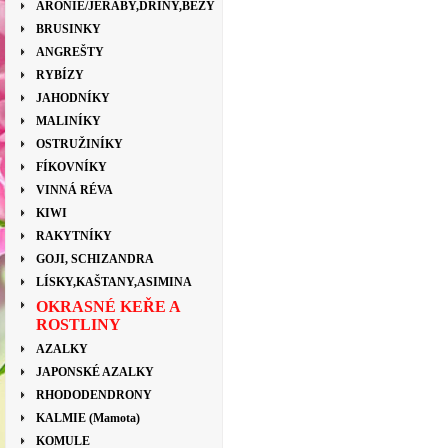
ARONIE/JEŘÁBY,DŘÍNY,BEZY
BRUSINKY
ANGREŠTY
RYBÍZY
JAHODNÍKY
MALINÍKY
OSTRUŽINÍKY
FÍKOVNÍKY
VINNÁ RÉVA
KIWI
RAKYTNÍKY
GOJI, SCHIZANDRA
LÍSKY,KAŠTANY,ASIMINA
OKRASNÉ KEŘE A
ROSTLINY
AZALKY
JAPONSKÉ AZALKY
RHODODENDRONY
KALMIE (Mamota)
KOMULE