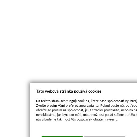
Tato webová stránka používá cookies
Na těchto stránkách fungují cookies, které naše společnosti využívaj
Zvolte prosím Vámi preferovanou variantu. Pokud byste nás potřebo
obraťte se prosím na společnost, jejíž stránky procházíte, nebo na 
nenakládáme, jak bychom měli, máte možnost podat stížnost u Úřadu
nás a budeme tak moct Váš požadavek obratem vyřešit.