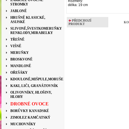
ZAKRSLÉ OVOCNÉ
Rozměry:
STROMKY
délka: 19 cm
JABLONĚ
HRUŠNĚ KLASICKÉ,
PŘEDCHOZÍ
ASIJSKÉ
KO
PRODUKT
SLIVONĚ,ŠVESTKOMERUŇKY
RENKLODY,MIRABELKY
TŘEŠNĚ
VIŠNĚ
MERUŇKY
BROSKVONĚ
MANDLONĚ
OŘEŠÁKY
KDOULONĚ,MIŠPULE,MORUŠE
KAKI, LIČI, GRANÁTOVNÍK
OLIVOVNÍKY, HLOŠINY,
HLOHY
DROBNÉ OVOCE
BORŮVKY KANADSKÉ
ZIMOLEZ KAMČATSKÝ
MUCHOVNÍKY