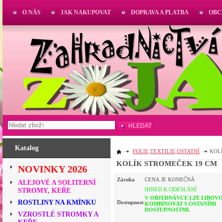
O NÁS
JAK NAKUPOVAT
DOPRAVA A PLATBA
OBC
HLEDAT
Katalog
FOLIE,TEXTILIE,OSTATNÍ
KOL
KOLÍK STROMEČEK 19 CM
NOVINKY 2026
Záruka
CENA JE KONEČNÁ
ALEJOVÉ A SOLITERNÍ
IHNED K ODESLÁNÍ
STROMY, KEŘE
V OBJEDNÁVCE LZE LIBOV
ROSTLINY NA KMÍNKU
Dostupnost
KOMBINOVAT S OSTANÍMI
DOSTUPNOSTMI.
VZROSTLÉ STROMKY A