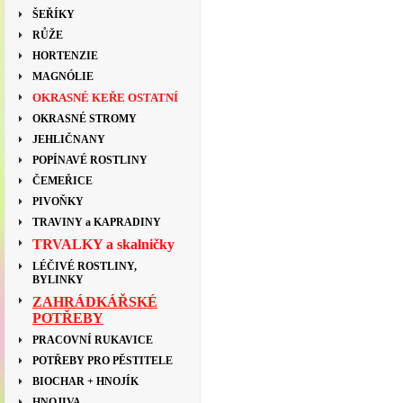
ŠEŘÍKY
RŮŽE
HORTENZIE
MAGNÓLIE
OKRASNÉ KEŘE OSTATNÍ
OKRASNÉ STROMY
JEHLIČNANY
POPÍNAVÉ ROSTLINY
ČEMEŘICE
PIVOŇKY
TRAVINY a KAPRADINY
TRVALKY a skalničky
LÉČIVÉ ROSTLINY,
BYLINKY
ZAHRÁDKÁŘSKÉ
POTŘEBY
PRACOVNÍ RUKAVICE
POTŘEBY PRO PĚSTITELE
BIOCHAR + HNOJÍK
HNOJIVA